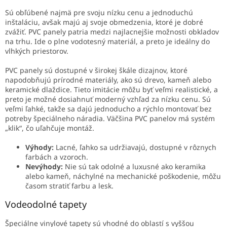
Sú obľúbené najmä pre svoju nízku cenu a jednoduchú
inštaláciu, avšak majú aj svoje obmedzenia, ktoré je dobré
zvážiť. PVC panely patria medzi najlacnejšie možnosti obkladov
na trhu. Ide o plne vodotesný materiál, a preto je ideálny do
vlhkých priestorov.
PVC panely sú dostupné v širokej škále dizajnov, ktoré
napodobňujú prírodné materiály, ako sú drevo, kameň alebo
keramické dlaždice. Tieto imitácie môžu byť veľmi realistické, a
preto je možné dosiahnuť moderný vzhľad za nízku cenu. Sú
veľmi ľahké, takže sa dajú jednoducho a rýchlo montovať bez
potreby špeciálneho náradia. Väčšina PVC panelov má systém
„klik“, čo uľahčuje montáž.
Výhody:
Lacné, ľahko sa udržiavajú, dostupné v rôznych
farbách a vzoroch.
Nevýhody:
Nie sú tak odolné a luxusné ako keramika
alebo kameň, náchylné na mechanické poškodenie, môžu
časom stratiť farbu a lesk.
Vodeodolné tapety
Špeciálne vinylové tapety sú vhodné do oblastí s vyššou