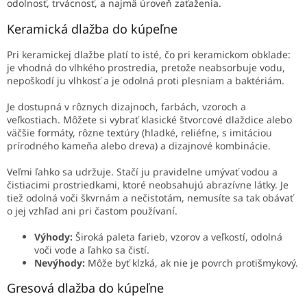
odolnosť, trvácnosť, a najmä úroveň zaťaženia.
Keramická dlažba do kúpeľne
Pri keramickej dlažbe platí to isté, čo pri keramickom obklade:
je vhodná do vlhkého prostredia, pretože neabsorbuje vodu,
nepoškodí ju vlhkosť a je odolná proti plesniam a baktériám.
Je dostupná v rôznych dizajnoch, farbách, vzoroch a
veľkostiach. Môžete si vybrať klasické štvorcové dlaždice alebo
väčšie formáty, rôzne textúry (hladké, reliéfne, s imitáciou
prírodného kameňa alebo dreva) a dizajnové kombinácie.
Veľmi ľahko sa udržuje. Stačí ju pravidelne umývať vodou a
čistiacimi prostriedkami, ktoré neobsahujú abrazívne látky. Je
tiež odolná voči škvrnám a nečistotám, nemusíte sa tak obávať
o jej vzhľad ani pri častom používaní.
Výhody:
Široká paleta farieb, vzorov a veľkostí, odolná
voči vode a ľahko sa čistí.
Nevýhody:
Môže byť klzká, ak nie je povrch protišmykový.
Gresová dlažba do kúpeľne