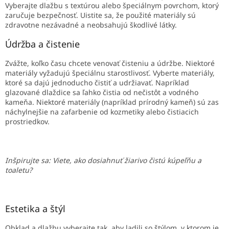
Vyberajte dlažbu s textúrou alebo špeciálnym povrchom, ktorý
zaručuje bezpečnosť. Uistite sa, že použité materiály sú
zdravotne nezávadné a neobsahujú škodlivé látky.
Údržba a čistenie
Zvážte, koľko času chcete venovať čisteniu a údržbe. Niektoré
materiály vyžadujú špeciálnu starostlivosť. Vyberte materiály,
ktoré sa dajú jednoducho čistiť a udržiavať. Napríklad
glazované dlaždice sa ľahko čistia od nečistôt a vodného
kameňa. Niektoré materiály (napríklad prírodný kameň) sú zas
náchylnejšie na zafarbenie od kozmetiky alebo čistiacich
prostriedkov.
Inšpirujte sa: Viete, ako dosiahnuť žiarivo čistú kúpeľňu a
toaletu?
Estetika a štýl
Obklad a dlažbu vyberajte tak, aby ladili so štýlom, v ktorom je