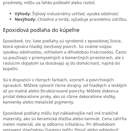
predmety, môžu sa ľahko poškodiť alebo rozbiť.
Výhody:
Štýlový industriálny vzhľad, vysoká odolnosť.
Nevýhody:
Chladná a tvrdá, vyžaduje pravidelnú údržbu.
Epoxidová podlaha do kúpeľne
Epoxidové, tzv. liate podlahy sú vyrobené z epoxidovej živice,
ktorá vytvára hladký, bezšvový povrch. Sú známe svojou
vysokou odolnosťou, vzhľadom a dlhodobou trvácnosťou. Často
sa používajú v priemyselných a komerčných priestoroch, ale s
rastúcim dopytom sa dostávajú aj do domácností, najmä do
kúpeľní.
Sú k dispozícii v rôznych farbách, vzoroch a povrchových
úpravách. Môžete vytvoriť rôzne dizajny, od hladkých a lesklých
až po matné alebo štruktúrované povrchy. Môžete dokonca
pridať dekoratívne prvky, ako sú rôzne dekoratívne vložky,
kamienky alebo metalické pigmenty.
Epoxidové podlahy môžu byť nákladnejšie než iné tradičné
materiály, ako sú keramická dlažba alebo laminát. Cena zahŕňa
nielen materiál, ale aj odbornú inštaláciu. Pri dlhodobom
vystavení slnečnému žiareniu môžu žltnúť alebo vyblednúť.