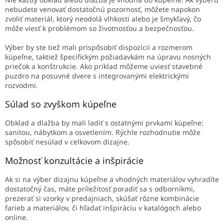
nebudete venovať dostatočnú pozornosť, môžete napokon
zvoliť materiál, ktorý neodolá vlhkosti alebo je šmykľavý, čo
môže viesť k problémom so životnosťou a bezpečnosťou.
Výber by ste tiež mali prispôsobiť dispozícii a rozmerom
kúpeľne, taktiež špecifickým požiadavkám na úpravu nosných
priečok a konštrukcie. Ako príklad môžeme uviesť
stavebné
puzdro na posuvné dvere s integrovanými elektrickými
rozvodmi.
Súlad so zvyškom kúpeľne
Obklad a dlažba by mali ladiť s ostatnými prvkami kúpeľne:
sanitou, nábytkom a osvetlením. Rýchle rozhodnutie môže
spôsobiť nesúlad v celkovom dizajne.
Možnosť konzultácie a inšpirácie
Ak si na výber dizajnu kúpeľne a vhodných materiálov vyhradíte
dostatočný čas, máte príležitosť poradiť sa s odborníkmi,
prezerať si vzorky v predajniach, skúšať rôzne kombinácie
farieb a materiálov, či hľadať inšpiráciu v katalógoch alebo
online.