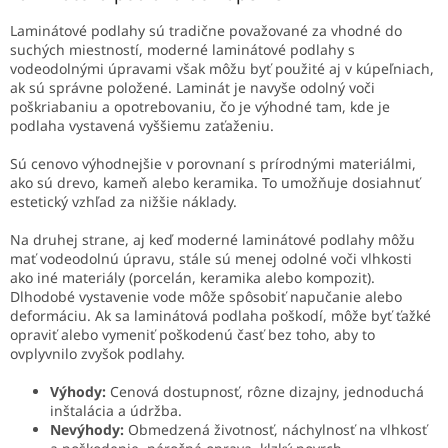
Laminátové podlahy sú tradične považované za vhodné do
suchých miestností, moderné laminátové podlahy s
vodeodolnými úpravami však môžu byť použité aj v kúpeľniach,
ak sú správne položené. Laminát je navyše odolný voči
poškriabaniu a opotrebovaniu, čo je výhodné tam, kde je
podlaha vystavená vyššiemu zaťaženiu.
Sú cenovo výhodnejšie v porovnaní s prírodnými materiálmi,
ako sú drevo, kameň alebo keramika. To umožňuje dosiahnuť
estetický vzhľad za nižšie náklady.
Na druhej strane, aj keď moderné laminátové podlahy môžu
mať vodeodolnú úpravu, stále sú menej odolné voči vlhkosti
ako iné materiály (porcelán, keramika alebo kompozit).
Dlhodobé vystavenie vode môže spôsobiť napučanie alebo
deformáciu. Ak sa laminátová podlaha poškodí, môže byť ťažké
opraviť alebo vymeniť poškodenú časť bez toho, aby to
ovplyvnilo zvyšok podlahy.
Výhody:
Cenová dostupnosť, rôzne dizajny, jednoduchá
inštalácia a údržba.
Nevýhody:
Obmedzená životnosť, náchylnosť na vlhkosť