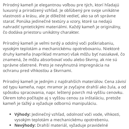
Prírodný kameň je elegantnou voľbou pre tých, ktorí hľadajú
luxusný a prirodzený vzhľad. Je obľúbený pre svoje unikátne
vlastnosti a krásu, ale je dôležité vedieť, ako sa oň správne
starať. Ponúka jedinečné textúry a vzory, ktoré sa nedajú
nahradiť syntetickými materiálmi. Každý kameň je originálny,
čo dodáva priestoru unikátny charakter.
Prírodný kameň je veľmi tvrdý a odolný voči poškriabaniu,
vysokým teplotám a mechanickému opotrebovaniu. Niektoré
druhy kameňa (napríklad mramor) však môžu byť nasiakavé, čo
znamená, že môžu absorbovať vodu alebo škvrny, ak nie sú
správne ošetrené. Preto je nevyhnutná impregnácia na
ochranu pred vlhkosťou a škvrnami.
Prírodný kameň je jedným z najdrahších materiálov. Cena závisí
od typu kameňa, napr. mramor je zvyčajne drahší ako žula, a od
spôsobu spracovania, napr. leštený povrch má vyššiu cenovku.
Okrem toho počítajte aj s vyššou cenou za inštaláciu, pretože
kameň je ťažký a vyžaduje odbornú manipuláciu.
Výhody:
Jedinečný vzhľad, odolnosť voči vode, vlhkosti,
vysokým teplotám a mechanickému opotrebeniu.
Nevýhody:
Drahší materiál, vyžaduje pravidelné