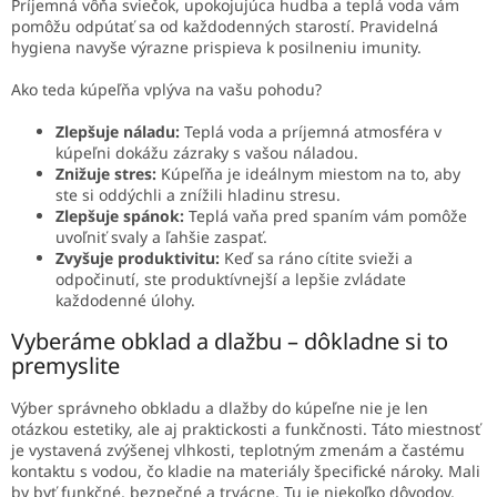
Príjemná vôňa sviečok, upokojujúca hudba a teplá voda vám
pomôžu odpútať sa od každodenných starostí. Pravidelná
hygiena navyše výrazne prispieva k posilneniu imunity.
Ako teda kúpeľňa vplýva na vašu pohodu?
Zlepšuje náladu:
Teplá voda a príjemná atmosféra v
kúpeľni dokážu zázraky s vašou náladou.
Znižuje stres:
Kúpeľňa je ideálnym miestom na to, aby
ste si oddýchli a znížili hladinu stresu.
Zlepšuje spánok:
Teplá vaňa pred spaním vám pomôže
uvoľniť svaly a ľahšie zaspať.
Zvyšuje produktivitu:
Keď sa ráno cítite svieži a
odpočinutí, ste produktívnejší a lepšie zvládate
každodenné úlohy.
Vyberáme obklad a dlažbu – dôkladne si to
premyslite
Výber správneho obkladu a dlažby do kúpeľne nie je len
otázkou estetiky, ale aj praktickosti a funkčnosti. Táto miestnosť
je vystavená zvýšenej vlhkosti, teplotným zmenám a častému
kontaktu s vodou, čo kladie na materiály špecifické nároky. Mali
by byť funkčné, bezpečné a trvácne. Tu je niekoľko dôvodov,