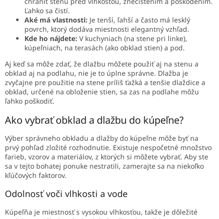
chrániť stenu pred vlhkosťou, znečistením a poškodením.
Ľahko sa čistí.
Aké má vlastnosti:
Je tenší, ľahší a často má lesklý
povrch, ktorý dodáva miestnosti elegantný vzhľad.
Kde ho nájdete:
V kuchyniach (na stene pri linke),
kúpeľniach, na terasách (ako obklad stien) a pod.
Aj keď sa môže zdať, že dlažbu môžete použiť aj na stenu a
obklad aj na podlahu, nie je to úplne správne. Dlažba je
zvyčajne pre použitie na stene príliš ťažká a tenšie dlaždice a
obklad, určené na obloženie stien, sa zas na podlahe môžu
ľahko poškodiť.
Ako vybrať obklad a dlažbu do kúpeľne?
Výber správneho obkladu a dlažby do kúpeľne môže byť na
prvý pohľad zložité rozhodnutie. Existuje nespočetné množstvo
farieb, vzorov a materiálov, z ktorých si môžete vybrať. Aby ste
sa v tejto bohatej ponuke nestratili, zamerajte sa na niekoľko
kľúčových faktorov.
Odolnosť voči vlhkosti a vode
Kúpeľňa je miestnosť s vysokou vlhkosťou, takže je dôležité