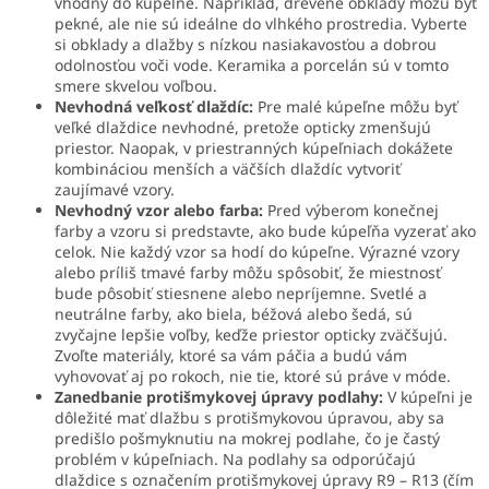
vhodný do kúpeľne. Napríklad, drevené obklady môžu byť
pekné, ale nie sú ideálne do vlhkého prostredia. Vyberte
si obklady a dlažby s nízkou nasiakavosťou a dobrou
odolnosťou voči vode. Keramika a porcelán sú v tomto
smere skvelou voľbou.
Nevhodná veľkosť dlaždíc:
Pre malé kúpeľne môžu byť
veľké dlaždice nevhodné, pretože opticky zmenšujú
priestor. Naopak, v priestranných kúpeľniach dokážete
kombináciou menších a väčších dlaždíc vytvoriť
zaujímavé vzory.
Nevhodný vzor alebo farba:
Pred výberom konečnej
farby a vzoru si predstavte, ako bude kúpeľňa vyzerať ako
celok. Nie každý vzor sa hodí do kúpeľne. Výrazné vzory
alebo príliš tmavé farby môžu spôsobiť, že miestnosť
bude pôsobiť stiesnene alebo nepríjemne. Svetlé a
neutrálne farby, ako biela, béžová alebo šedá, sú
zvyčajne lepšie voľby, keďže priestor opticky zväčšujú.
Zvoľte materiály, ktoré sa vám páčia a budú vám
vyhovovať aj po rokoch, nie tie, ktoré sú práve v móde.
Zanedbanie protišmykovej úpravy podlahy:
V kúpeľni je
dôležité mať dlažbu s protišmykovou úpravou, aby sa
predišlo pošmyknutiu na mokrej podlahe, čo je častý
problém v kúpeľniach. Na podlahy sa odporúčajú
dlaždice s označením protišmykovej úpravy R9 – R13 (čím