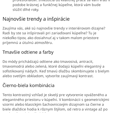
podobe krásnej a funkčnej kúpeľne, ktorá vám bude
slúžiť dlhé roky.
Najnovšie trendy a inšpirácie
Zaujíma vás, aké sú najnovšie trendy v interiérovom dizajne?
Radi by ste sa inšpirovali pri zariaďovaní kúpeľne? Tu je
niekoľko tipov, ako dosiahnuť aj v takom malom priestore
príjemnú a útulnú atmosféru.
Tmavšie odtiene a farby
Do módy prichádzajú odtiene ako tmavosivá, antracit,
tmavomodrá alebo zelená, ktoré dodajú kúpeľni elegantný a
sofistikovaný nádych. Keď tmavú dlažbu skombinujete s bielym
alebo svetlým obkladom, vytvoríte zaujímavý kontrast.
Čierno-biela kombinácia
Tento kontrastný vzhľad je skvelý pre vytvorenie vyváženého a
elegantného priestoru v kúpeľni. V kombinácii s geometrickými
vzormi alebo klasickým šachovnicovým dizajnom sa čierne a
biele dlaždice hodia k rôznym štýlom, od retro a vintage až po