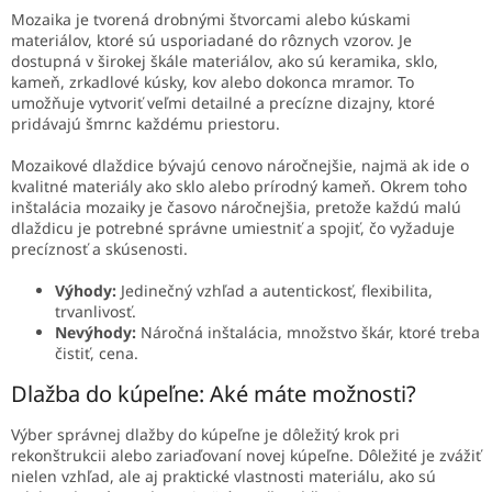
Mozaika je tvorená drobnými štvorcami alebo kúskami
materiálov, ktoré sú usporiadané do rôznych vzorov. Je
dostupná v širokej škále materiálov, ako sú keramika, sklo,
kameň, zrkadlové kúsky, kov alebo dokonca mramor. To
umožňuje vytvoriť veľmi detailné a precízne dizajny, ktoré
pridávajú šmrnc každému priestoru.
Mozaikové dlaždice bývajú cenovo náročnejšie, najmä ak ide o
kvalitné materiály ako sklo alebo prírodný kameň. Okrem toho
inštalácia mozaiky je časovo náročnejšia, pretože každú malú
dlaždicu je potrebné správne umiestniť a spojiť, čo vyžaduje
precíznosť a skúsenosti.
Výhody:
Jedinečný vzhľad a autentickosť, flexibilita,
trvanlivosť.
Nevýhody:
Náročná inštalácia, množstvo škár, ktoré treba
čistiť, cena.
Dlažba do kúpeľne: Aké máte možnosti?
Výber správnej dlažby do kúpeľne je dôležitý krok pri
rekonštrukcii alebo zariaďovaní novej kúpeľne. Dôležité je zvážiť
nielen vzhľad, ale aj praktické vlastnosti materiálu, ako sú