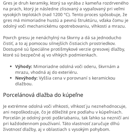
Gres je druh keramiky, ktorý sa vyrába z kameňa rozdrveného
na prach, ktorý je následne zlisovaný a vypaľovaný pri veľmi
vysokých teplotách (nad 1200 °C). Tento proces spôsobuje, že
gres má mimoriadne hustú a pevnú štruktúru, vďaka čomu je
odolný voči mechanickému opotrebovaniu, vlhkosti a mrazu.
Povrch gresu je nenáchylný na škvrny a dá sa jednoducho
čistiť, a to aj pomocou silnejších čistiacich prostriedkov.
Dostupné sú špeciálne protišmykové verzie gresovej dlažby,
ktoré sú bezpečné aj vo vlhkých podmienkach.
Výhody:
Mimoriadne odolná voči oderu, škvrnám a
mrazu, vhodná aj do exteriéru.
Nevýhody:
Vyššia cena v porovnaní s keramickou
dlažbou.
Porcelánová dlažba do kúpeľne
Je extrémne odolná voči vlhkosti, vlhkosť ju neznehodnocuje,
ani nepoškodzuje, čo je dôležité pre podlahu v kúpeľniach.
Porcelán je odolný proti poškriabaniu, tak ľahko sa nezničí ani
pri každodennom používaní. Táto vlastnosť zaručuje dlhú
životnosť dlažby, aj v oblastiach s vysokým pohybom.