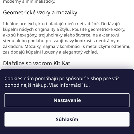
moderný a minimalistický.
Geometrické vzory a mozaiky
Ideálne pre tých, ktorí hľadajú niečo netradičné. Dodávajú
kúpeľni nádych originality a štýlu. Použite geometrické vzory,
ako sú hexagóny, trojuholníky alebo štvorce, na akcentovú
stenu alebo podlahu pre zaujímavý kontrast s neutrálnym
základom. Mozaiky, najmä v kombinácii s metalickými odtieňmi,
zas dodajú kúpeľni luxusný a elegantný vzhľad.
Dlaždice so vzorom Kit Kat
Dlaždice Kit Kat sú v tomto roku naozaj jedným z
Cookies nám pomáhajú prispôsobiť e-shop pre váš
najhorúcejších trendov v kúpeľňovom dizajne. Ich názov, ktorý
pohodlnejší nákup. Viac informácií
tu
.
odkazuje na obľúbenú čokoládovú tyčinku, pochádza z ich
charakteristického vzhľadu – malé obdĺžnikové dlaždice
usporiadané v mriežkovom vzore, ktoré pripomínajú jednotlivé
Nastavenie
kúsky tyčinky. Tento štýl dlaždíc prináša do kúpeľne moderný,
lineárny vzhľad a vďaka svojej rozmanitosti vo vzoroch sa stáva
veľmi populárnym najmä v súčasných interiéroch.
Súhlasím
Prírodné materiály