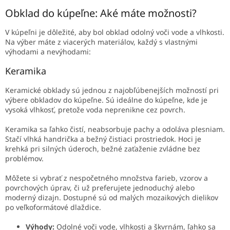
Obklad do kúpeľne: Aké máte možnosti?
V kúpeľni je dôležité, aby bol obklad odolný voči vode a vlhkosti.
Na výber máte z viacerých materiálov, každý s vlastnými
výhodami a nevýhodami:
Keramika
Keramické obklady sú jednou z najobľúbenejších možností pri
výbere obkladov do kúpeľne. Sú ideálne do kúpeľne, kde je
vysoká vlhkosť, pretože voda neprenikne cez povrch.
Keramika sa ľahko čistí, neabsorbuje pachy a odoláva plesniam.
Stačí vlhká handrička a bežný čistiaci prostriedok. Hoci je
krehká pri silných úderoch, bežné zaťaženie zvládne bez
problémov.
Môžete si vybrať z nespočetného množstva farieb, vzorov a
povrchových úprav, či už preferujete jednoduchý alebo
moderný dizajn. Dostupné sú od malých mozaikových dielikov
po veľkoformátové dlaždice.
Výhody:
Odolné voči vode, vlhkosti a škvrnám, ľahko sa