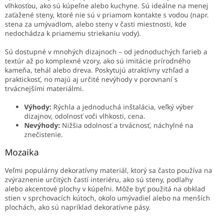
vlhkosťou, ako sú kúpeľne alebo kuchyne. Sú ideálne na menej
zaťažené steny, ktoré nie sú v priamom kontakte s vodou (napr.
stena za umývadlom, alebo steny v časti miestnosti, kde
nedochádza k priamemu striekaniu vody).
Sú dostupné v mnohých dizajnoch – od jednoduchých farieb a
textúr až po komplexné vzory, ako sú imitácie prírodného
kameňa, tehál alebo dreva. Poskytujú atraktívny vzhľad a
praktickosť, no majú aj určité nevýhody v porovnaní s
trvácnejšími materiálmi.
Výhody:
Rýchla a jednoduchá inštalácia, veľký výber
dizajnov, odolnosť voči vlhkosti, cena.
Nevýhody:
Nižšia odolnosť a trvácnosť, náchylné na
znečistenie.
Mozaika
Veľmi populárny dekoratívny materiál, ktorý sa často používa na
zvýraznenie určitých častí interiéru, ako sú steny, podlahy
alebo akcentové plochy v kúpeľni. Môže byť použitá na obklad
stien v sprchovacích kútoch, okolo umývadiel alebo na menších
plochách, ako sú napríklad dekoratívne pásy.