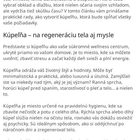
vybrať obklad a dlažbu, ktoré nielen očaria svojím vzhľadom,
ale vydržia tiež skúšku času? V tomto článku vám prinášame
praktické rady, ako vytvoriť kúpeľňu, ktorá bude spĺňať všetky
vaše požiadavky.
Kúpeľňa – na regeneráciu tela aj mysle
Predstavte si kúpeľňu ako vaše súkromné wellness centrum,
ukryté priamo vo vašom domove. Je to miesto, kde sa môžete
uvoľniť, zbaviť stresu a začať každý deň svieži a plní energie.
Kúpeľňa odráža váš životný štýl a hodnoty. Môže byť
minimalistická a praktická, alebo luxusná a útulná. Zamýšľali
ste sa niekedy nad tým, aký je jej význam? Ranná sprcha,
horúci kúpeľ pred spaním, starostlivosť o pleť a telo… a nielen
to.
Kúpeľňa je miesto určené na pravidelnú hygienu, kde sa
zbavíte nečistôt a potu z celého dňa. Rýchla sprcha alebo dlhý
kúpeľ slúžia nielen na očistu tela, rovnako vás dokážu osviežiť
aj psychicky. Sú ideálnym spôsobom, ako si oddýchnuť po
náročnom dni a zregenerovať telo.