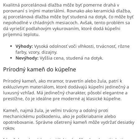
Kvalitná porcelánová dlažba môže byť pomerne drahá v
porovnaní s inými materiálmi. Rovnako ako keramická dlažba,
aj porcelánová dlažba môže byť studená na dotyk, čo môže byť
nepohodlné v chladných mesiacoch. Avšak, tento problém sa
dá vyriešiť podlahovým vykurovaním, ktoré dodá kúpeľni
príjemnú teplotu.
Výhody:
Vysoká odolnosť voči vlhkosti, trvácnosť, rôzne
farby, vzory, dizajny.
Nevýhody:
Vyššia cena, studená na dotyk.
Prírodný kameň do kúpeľne
Prírodný kameň, ako mramor, travertín alebo žula, patrí k
exkluzívnym materiálom, ktoré dodávajú kúpeľni jedinečný a
luxusný vzhľad. Má jedinečný charakter, pôsobí elegantne a
prestížne, čo je ideálne pre moderné aj klasické kúpeľne.
Kameň, najmä žula, je veľmi trvácny a odolný proti
mechanickému poškodeniu, ako je poškriabanie alebo
opotrebovanie. Správne ošetrený kameň môže vydržať desiatky
rokov.