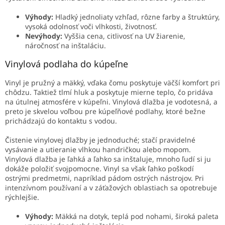
Výhody:
Hladký jednoliaty vzhľad, rôzne farby a štruktúry,
vysoká odolnosť voči vlhkosti, životnosť.
Nevýhody:
Vyššia cena, citlivosť na UV žiarenie,
náročnosť na inštaláciu.
Vinylová podlaha do kúpeľne
Vinyl je pružný a mäkký, vďaka čomu poskytuje väčší komfort pri
chôdzu. Taktiež tlmí hluk a poskytuje mierne teplo, čo pridáva
na útulnej atmosfére v kúpeľni. Vinylová dlažba je vodotesná, a
preto je skvelou voľbou pre kúpeľňové podlahy, ktoré bežne
prichádzajú do kontaktu s vodou.
Čistenie vinylovej dlažby je jednoduché; stačí pravidelné
vysávanie a utieranie vlhkou handričkou alebo mopom.
Vinylová dlažba je ľahká a ľahko sa inštaluje, mnoho ľudí si ju
dokáže položiť svojpomocne. Vinyl sa však ľahko poškodí
ostrými predmetmi, napríklad pádom ostrých nástrojov. Pri
intenzívnom používaní a v záťažových oblastiach sa opotrebuje
rýchlejšie.
Výhody:
Mäkká na dotyk, teplá pod nohami, široká paleta