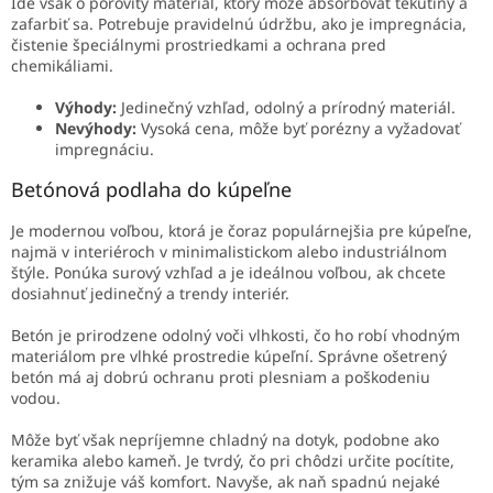
Ide však o pórovitý materiál, ktorý môže absorbovať tekutiny a
zafarbiť sa. Potrebuje pravidelnú údržbu, ako je impregnácia,
čistenie špeciálnymi prostriedkami a ochrana pred
chemikáliami.
Výhody:
Jedinečný vzhľad, odolný a prírodný materiál.
Nevýhody:
Vysoká cena, môže byť porézny a vyžadovať
impregnáciu.
Betónová podlaha do kúpeľne
Je modernou voľbou, ktorá je čoraz populárnejšia pre kúpeľne,
najmä v interiéroch v minimalistickom alebo industriálnom
štýle. Ponúka surový vzhľad a je ideálnou voľbou, ak chcete
dosiahnuť jedinečný a trendy interiér.
Betón je prirodzene odolný voči vlhkosti, čo ho robí vhodným
materiálom pre vlhké prostredie kúpeľní. Správne ošetrený
betón má aj dobrú ochranu proti plesniam a poškodeniu
vodou.
Môže byť však nepríjemne chladný na dotyk, podobne ako
keramika alebo kameň. Je tvrdý, čo pri chôdzi určite pocítite,
tým sa znižuje váš komfort. Navyše, ak naň spadnú nejaké