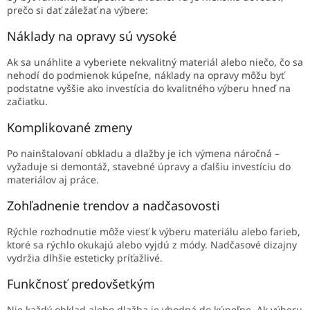
prečo si dať záležať na výbere:
Náklady na opravy sú vysoké
Ak sa unáhlite a vyberiete nekvalitný materiál alebo niečo, čo sa
nehodí do podmienok kúpeľne, náklady na opravy môžu byť
podstatne vyššie ako investícia do kvalitného výberu hneď na
začiatku.
Komplikované zmeny
Po nainštalovaní obkladu a dlažby je ich výmena náročná –
vyžaduje si demontáž, stavebné úpravy a ďalšiu investíciu do
materiálov aj práce.
Zohľadnenie trendov a nadčasovosti
Rýchle rozhodnutie môže viesť k výberu materiálu alebo farieb,
ktoré sa rýchlo okukajú alebo vyjdú z módy. Nadčasové dizajny
vydržia dlhšie esteticky príťažlivé.
Funkčnosť predovšetkým
Nie každý obklad alebo dlažba je vhodná do kúpeľne. Ak výberu