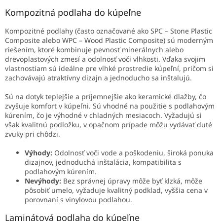
Kompozitná podlaha do kúpeľne
Kompozitné podlahy (často označované ako SPC – Stone Plastic
Composite alebo WPC – Wood Plastic Composite) sú moderným
riešením, ktoré kombinuje pevnosť minerálnych alebo
drevoplastových zmesí a odolnosť voči vlhkosti. Vďaka svojim
vlastnostiam sú ideálne pre vlhké prostredie kúpeľní, pričom si
zachovávajú atraktívny dizajn a jednoducho sa inštalujú.
Sú na dotyk teplejšie a príjemnejšie ako keramické dlažby, čo
zvyšuje komfort v kúpeľni.
Sú vhodné na použitie s podlahovým
kúrením, čo je výhodné v chladných mesiacoch. Vyžadujú si
však kvalitnú podložku, v opačnom prípade môžu vydávať duté
zvuky pri chôdzi.
Výhody:
Odolnosť voči vode a poškodeniu, široká ponuka
dizajnov, jednoduchá inštalácia, kompatibilita s
podlahovým kúrením.
Nevýhody:
Bez správnej úpravy môže byť klzká, môže
pôsobiť umelo, vyžaduje kvalitný podklad, vyššia cena v
porovnaní s vinylovou podlahou.
Laminátová podlaha do kúpeľne