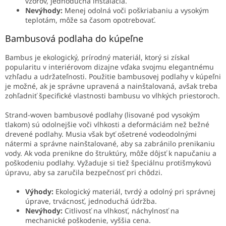
vzorov, jednoduchá inštalácia.
Nevýhody:
Menej odolná voči poškriabaniu a vysokým
teplotám, môže sa časom opotrebovať.
Bambusová podlaha do kúpeľne
Bambus je ekologický, prírodný materiál, ktorý si získal
popularitu v interiérovom dizajne vďaka svojmu elegantnému
vzhľadu a udržateľnosti. Použitie bambusovej podlahy v kúpeľni
je možné, ak je správne upravená a nainštalovaná, avšak treba
zohľadniť špecifické vlastnosti bambusu vo vlhkých priestoroch.
Strand-woven bambusové podlahy (lisované pod vysokým
tlakom) sú odolnejšie voči vlhkosti a deformáciám než bežné
drevené podlahy. Musia však byť ošetrené vodeodolnými
nátermi a správne nainštalované, aby sa zabránilo prenikaniu
vody. Ak voda prenikne do štruktúry, môže dôjsť k napučaniu a
poškodeniu podlahy. Vyžaduje si tiež špeciálnu protišmykovú
úpravu, aby sa zaručila bezpečnosť pri chôdzi.
Výhody:
Ekologický materiál, tvrdý a odolný pri správnej
úprave, trvácnosť, jednoduchá údržba.
Nevýhody:
Citlivosť na vlhkosť, náchylnosť na
mechanické poškodenie, vyššia cena.