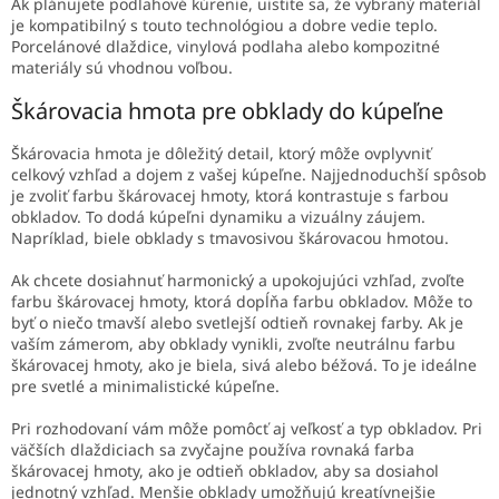
Ak plánujete podlahové kúrenie, uistite sa, že vybraný materiál
je kompatibilný s touto technológiou a dobre vedie teplo.
Porcelánové dlaždice, vinylová podlaha alebo kompozitné
materiály sú vhodnou voľbou.
Škárovacia hmota pre obklady do kúpeľne
Škárovacia hmota je dôležitý detail, ktorý môže ovplyvniť
celkový vzhľad a dojem z vašej kúpeľne. Najjednoduchší spôsob
je zvoliť farbu škárovacej hmoty, ktorá kontrastuje s farbou
obkladov. To dodá kúpeľni dynamiku a vizuálny záujem.
Napríklad, biele obklady s tmavosivou škárovacou hmotou.
Ak chcete dosiahnuť harmonický a upokojujúci vzhľad, zvoľte
farbu škárovacej hmoty, ktorá dopĺňa farbu obkladov. Môže to
byť o niečo tmavší alebo svetlejší odtieň rovnakej farby. Ak je
vaším zámerom, aby obklady vynikli, zvoľte neutrálnu farbu
škárovacej hmoty, ako je biela, sivá alebo béžová. To je ideálne
pre svetlé a minimalistické kúpeľne.
Pri rozhodovaní vám môže pomôcť aj veľkosť a typ obkladov. Pri
väčších dlaždiciach sa zvyčajne používa rovnaká farba
škárovacej hmoty, ako je odtieň obkladov, aby sa dosiahol
jednotný vzhľad. Menšie obklady umožňujú kreatívnejšie