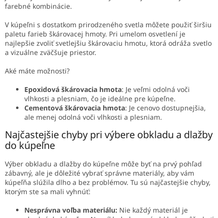
farebné kombinácie.
V kúpeľni s dostatkom prirodzeného svetla môžete použiť širšiu
paletu farieb škárovacej hmoty. Pri umelom osvetlení je
najlepšie zvoliť svetlejšiu škárovaciu hmotu, ktorá odráža svetlo
a vizuálne zväčšuje priestor.
Aké máte možnosti?
Epoxidová škárovacia hmota
: Je veľmi odolná voči
vlhkosti a plesniam, čo je ideálne pre kúpeľne.
Cementová škárovacia hmota
: Je cenovo dostupnejšia,
ale menej odolná voči vlhkosti a plesniam.
Najčastejšie chyby pri výbere obkladu a dlažby
do kúpeľne
Výber obkladu a dlažby do kúpeľne môže byť na prvý pohľad
zábavný, ale je dôležité vybrať správne materiály, aby vám
kúpeľňa slúžila dlho a bez problémov. Tu sú najčastejšie chyby,
ktorým ste sa mali vyhnúť:
Nesprávna voľba materiálu:
Nie každý materiál je