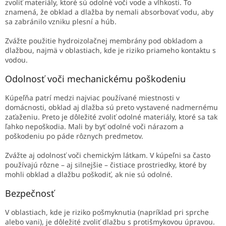
zvoliť materiály, ktoré sú odolné voči vode a vlhkosti. To
znamená, že obklad a dlažba by nemali absorbovať vodu, aby
sa zabránilo vzniku plesní a húb.
Zvážte použitie hydroizolačnej membrány pod obkladom a
dlažbou, najmä v oblastiach, kde je riziko priameho kontaktu s
vodou.
Odolnosť voči mechanickému poškodeniu
Kúpeľňa patrí medzi najviac používané miestnosti v
domácnosti, obklad aj dlažba sú preto vystavené nadmernému
zaťaženiu. Preto je dôležité zvoliť odolné materiály, ktoré sa tak
ľahko nepoškodia. Mali by byť odolné voči nárazom a
poškodeniu po páde rôznych predmetov.
Zvážte aj odolnosť voči chemickým látkam. V kúpeľni sa často
používajú rôzne – aj silnejšie – čistiace prostriedky, ktoré by
mohli obklad a dlažbu poškodiť, ak nie sú odolné.
Bezpečnosť
V oblastiach, kde je riziko pošmyknutia (napríklad pri sprche
alebo vani), je dôležité zvoliť dlažbu s protišmykovou úpravou.