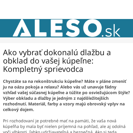
Prejsť
NÁKU
na
obsah
KOŠÍK
Ako vybrať dokonalú dlažbu a
obklad do vašej kúpeľne:
Kompletný sprievodca
Chystáte sa na rekonštrukciu kúpeľne? Máte v pláne zmeniť
ju na oázu pokoja a relaxu? Alebo vás už unavuje fádny
vzhľad vašej súčasnej kúpeľne a túžite po osviežujúcom štýle?
Výber obkladu a dlažby je jedným z najdôležitejších
rozhodnutí. Materiál, farby a vzory majú obrovský vplyv na
celkový dojem.
Pri rozhodovaní je potrebné mať na pamäti, že vaša nová
kúpeľňa by mala byť nielen príjemná na pohľad, ale aj odolná
voči vlhkosti, ľahko udržiavateľná a bezpečná. Ako si teda