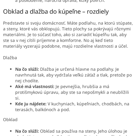
a poškodenie, náročná oprava, klzký povrch.
Obklad a dlažba do kúpeľne – rozdiely
Predstavte si svoju domácnosť. Máte podlahu, na ktorú stúpate,
a steny, ktoré vás obklopujú. Tieto plochy sa pokrývajú rôznymi
materiálmi. Je to súčasť toho,
ako si zariadiť kúpeľňu tak, aby
ste sa v nej cítili príjemne a komfortne. No aj keď tieto
materiály vyzerajú podobne, majú rozdielne vlastnosti a účel.
Dlažba
Na čo slúži:
Dlažba je určená hlavne na podlahy. Je
navrhnutá tak, aby vydržala veľkú záťaž a tlak, pretože po
nej chodíte.
Aké má vlastnosti:
Je pevnejšia, hrubšia a má
protišmykovú úpravu, aby ste sa nepošmykli a neublížili
si.
Kde ju nájdete:
V kuchyniach, kúpeľniach, chodbách, na
terasách, balkónoch a pod.
Obklad
Na čo slúži:
Obklad sa používa na steny. Jeho úlohou je