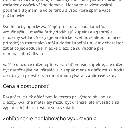
zariadený zvyšok vášho domova. Nechajte sa viesť vašimi
pocitmi a dojmami a voľte farbu a vzor, ktoré splnia vaše
požiadavky.
Svetlé farby opticky zväčšujú priestor a robia kúpeľňu
vzdušnejšiu. Tmavšie farby dodávajú kúpeľni elegantný a
moderný vzhľad. Vzory (geometrické, kvetinové alebo imitácie
prírodných materiálov) môžu dodať kúpeľni unikátny charakter,
zatiaľ čo jednoduché, hladké dlaždice sú vhodné pre
minimalistický dizajn.
Väčšie dlaždice môžu opticky zväčšiť menšie kúpeľne, ale môžu
byť náročnejšie na inštaláciu. Naopak menšie dlaždice sa hodia
do rôznych priestorov a umožňujú vytvárať zaujímavé vzory.
Cena a dostupnosť
Rozpočet je tiež dôležitým faktorom pri výbere obkladu a
dlažby. Kvalitné materiály môžu byť drahšie, ale investícia sa
vyplatí z hľadiska trvácnosti a vzhľadu.
Zohľadnenie podlahového vykurovania