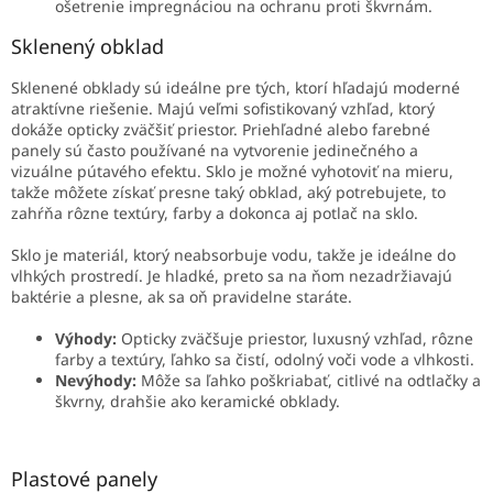
ošetrenie impregnáciou na ochranu proti škvrnám.
Sklenený obklad
Sklenené obklady sú ideálne pre tých, ktorí hľadajú moderné
atraktívne riešenie. Majú veľmi sofistikovaný vzhľad, ktorý
dokáže opticky zväčšiť priestor. Priehľadné alebo farebné
panely sú často používané na vytvorenie jedinečného a
vizuálne pútavého efektu. Sklo je možné vyhotoviť na mieru,
takže môžete získať presne taký obklad, aký potrebujete, to
zahŕňa rôzne textúry, farby a dokonca aj potlač na sklo.
Sklo je materiál, ktorý neabsorbuje vodu, takže je ideálne do
vlhkých prostredí. Je hladké, preto sa na ňom nezadržiavajú
baktérie a plesne, ak sa oň pravidelne staráte.
Výhody:
Opticky zväčšuje priestor, luxusný vzhľad, rôzne
farby a textúry, ľahko sa čistí, odolný voči vode a vlhkosti.
Nevýhody:
Môže sa ľahko poškriabať, citlivé na odtlačky a
škvrny, drahšie ako keramické obklady.
Plastové panely