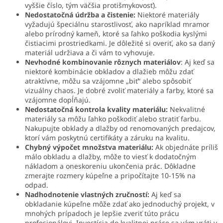
vyššie číslo, tým väčšia protišmykovosť).
Nedostatočná údržba a čistenie:
Niektoré materiály
vyžadujú špeciálnu starostlivosť, ako napríklad mramor
alebo prírodný kameň, ktoré sa ľahko poškodia kyslými
čistiacimi prostriedkami. Je dôležité si overiť, ako sa daný
materiál udržiava a či vám to vyhovuje.
Nevhodné kombinovanie rôznych materiálov
: Aj keď sa
niektoré kombinácie obkladov a dlažieb môžu zdať
atraktívne, môžu sa vzájomne „biť“ alebo spôsobiť
vizuálny chaos. Je dobré zvoliť materiály a farby, ktoré sa
vzájomne dopĺňajú.
Nedostatočná kontrola kvality materiálu:
Nekvalitné
materiály sa môžu ľahko poškodiť alebo stratiť farbu.
Nakupujte obklady a dlažby od renomovaných predajcov,
ktorí vám poskytnú certifikáty a záruku na kvalitu.
Chybný výpočet množstva materiálu:
Ak objednáte príliš
málo obkladu a dlažby, môže to viesť k dodatočným
nákladom a oneskoreniu ukončenia prác. Dôkladne
zmerajte rozmery kúpeľne a pripočítajte 10-15% na
odpad.
Nadhodnotenie vlastných zručností:
Aj keď sa
obkladanie kúpeľne môže zdať ako jednoduchý projekt, v
mnohých prípadoch je lepšie zveriť túto prácu
profesionálovi. Investícia do kvalitnej práce sa vám vráti v