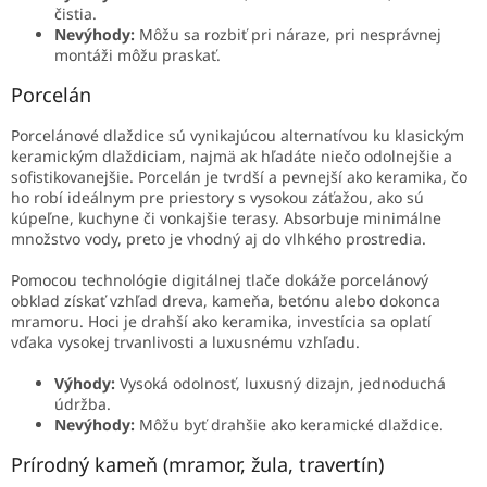
čistia.
Nevýhody:
Môžu sa rozbiť pri náraze, pri nesprávnej
montáži môžu praskať.
Porcelán
Porcelánové dlaždice sú vynikajúcou alternatívou ku klasickým
keramickým dlaždiciam, najmä ak hľadáte niečo odolnejšie a
sofistikovanejšie. Porcelán je tvrdší a pevnejší ako keramika, čo
ho robí ideálnym pre priestory s vysokou záťažou, ako sú
kúpeľne, kuchyne či vonkajšie terasy. Absorbuje minimálne
množstvo vody, preto je vhodný aj do vlhkého prostredia.
Pomocou technológie digitálnej tlače dokáže porcelánový
obklad získať vzhľad dreva, kameňa, betónu alebo dokonca
mramoru. Hoci je drahší ako keramika, investícia sa oplatí
vďaka vysokej trvanlivosti a luxusnému vzhľadu.
Výhody:
Vysoká odolnosť, luxusný dizajn, jednoduchá
údržba.
Nevýhody:
Môžu byť drahšie ako keramické dlaždice.
Prírodný kameň (mramor, žula, travertín)