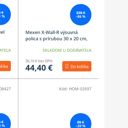
2 €
338 €
1 %
–86 %
eel
Mexen X-Wall-R výsuvná
polica s prírubou 30 x 20 cm,
inox - 1910302010
ATEĽA
SKLADOM U DODÁVATEĽA
36,10 € bez DPH
44,40 €
šíka
Do košíka
08427
Kód:
HOM-02697
4 €
85 €
5 %
–20 %