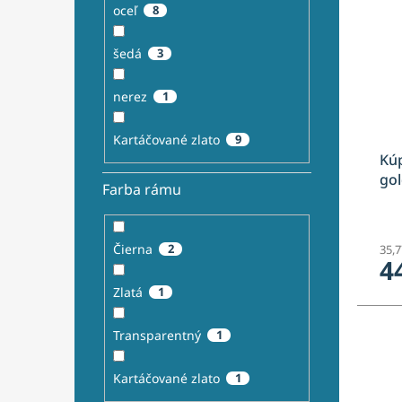
oceľ
8
šedá
3
nerez
1
Kartáčované zlato
9
Kúp
gol
Farba rámu
Čierna
2
35,
4
Zlatá
1
Transparentný
1
Kartáčované zlato
1