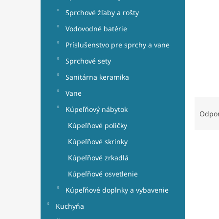
e
l
Sprchové žľaby a rošty
Vodovodné batérie
Príslušenstvo pre sprchy a vane
Sprchové sety
Sanitárna keramika
Vane
R
Kúpeľňový nábytok
a
Odpo
d
Kúpeľňové poličky
e
Kúpeľňové skrinky
V
n
ý
i
Kúpeľňové zrkadlá
p
e
Kúpeľňové osvetlenie
i
p
s
r
Kúpeľňové doplnky a vybavenie
p
o
Kuchyňa
r
d