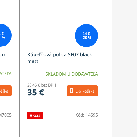
2 €
44 €
1 %
–20 %
0cm
Kúpeľňová polica SF07 black
matt
ATEĽA
SKLADOM U DODÁVATEĽA
28,46 € bez DPH
35 €
šíka
Do košíka
47005
Kód:
14695
Akcia