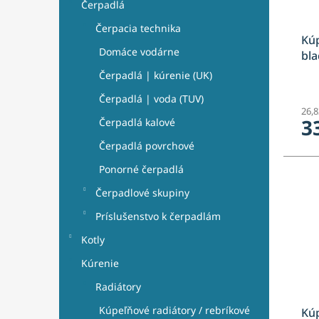
o
u
Čerpadlá
d
k
Čerpacia technika
u
t
Kúp
k
o
Domáce vodárne
bla
t
v
Čerpadlá | kúrenie (UK)
o
v
Čerpadlá | voda (TUV)
26,
3
Čerpadlá kalové
Čerpadlá povrchové
Ponorné čerpadlá
Čerpadlové skupiny
Príslušenstvo k čerpadlám
Kotly
Kúrenie
Radiátory
Kúpeľňové radiátory / rebríkové
Kúp