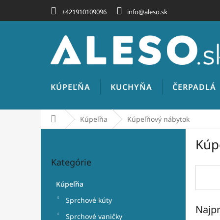
Prejsť
+421910109096
info@aleso.sk
na
obsah
KÚPEĽŇA
KUCHYŇA
ČERPADLÁ
Domov
Kúpeľňa
Kúpeľňový nábytok
B
Kúp
o
Preskočiť
č
Kategórie
kategórie
n
ý
Kúpeľňa
p
a
Sprchové kúty
Najpr
n
Sprchové vaničky