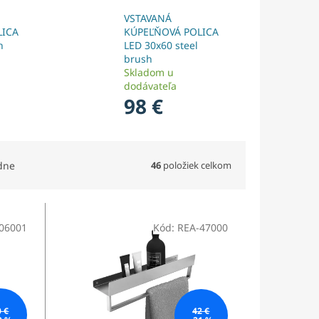
VSTAVANÁ
LICA
KÚPEĽŇOVÁ POLICA
h
LED 30x60 steel
brush
Skladom u
dodávateľa
98 €
46
položiek celkom
dne
06001
Kód:
REA-47000
0 €
42 €