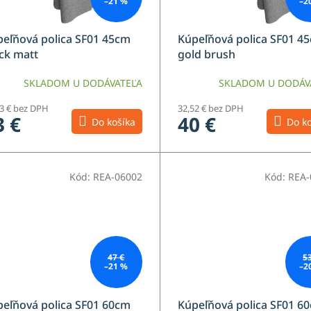
–21 %
–2
eľňová polica SF01 45cm
Kúpeľňová polica SF01 4
ck matt
gold brush
SKLADOM U DODÁVATEĽA
SKLADOM U DODÁV
83 € bez DPH
32,52 € bez DPH
3 €
40 €
Do košíka
Do ko
Kód:
REA-06002
Kód:
REA-
47 €
5
–21 %
–2
eľňová polica SF01 60cm
Kúpeľňová polica SF01 6