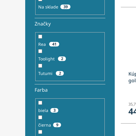
Na sklade
39
Značky
Rea
41
Toolight
2
Tutumi
2
Kúp
gol
Farba
35,
4
biela
3
čierna
9