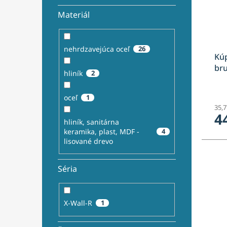
Materiál
nehrdzavejúca oceľ
26
Kúp
br
hliník
2
oceľ
1
35,
4
hliník, sanitárna
keramika, plast, MDF -
4
lisované drevo
Séria
X-Wall-R
1