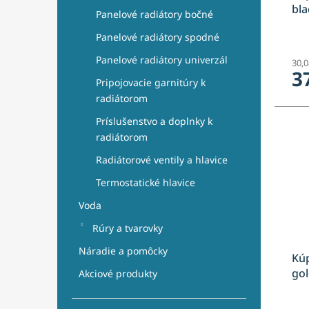
bla
Panelové radiátory bočné
Panelové radiátory spodné
Panelové radiátory univerzál
30,
3
Pripojovacie garnitúry k
radiátorom
Príslušenstvo a doplnky k
radiátorom
Radiátorové ventily a hlavice
Termostatické hlavice
Voda
Rúry a tvarovky
Náradie a pomôcky
Kúp
gol
Akciové produkty