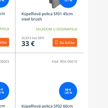
0 %
–21 %
5cm
Kúpeľňová polica SF01 45cm
steel brush
ATEĽA
SKLADOM U DODÁVATEĽA
26,83 € bez DPH
33 €
šíka
Do košíka
06003
Kód:
REA-06010
3 €
50 €
0 %
–20 %
0cm
Kúpeľňová polica SF02 60cm