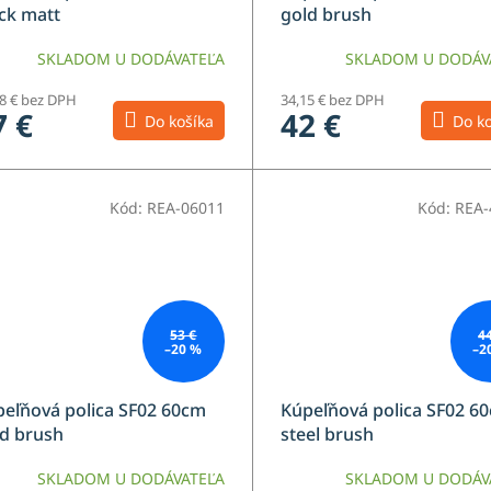
ck matt
gold brush
SKLADOM U DODÁVATEĽA
SKLADOM U DODÁV
08 € bez DPH
34,15 € bez DPH
7 €
42 €
Do košíka
Do ko
Kód:
REA-06011
Kód:
REA-
53 €
4
–20 %
–2
eľňová polica SF02 60cm
Kúpeľňová polica SF02 6
d brush
steel brush
SKLADOM U DODÁVATEĽA
SKLADOM U DODÁV