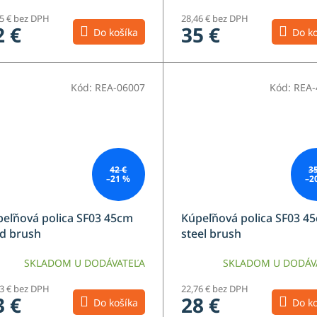
15 € bez DPH
28,46 € bez DPH
2 €
35 €
Do košíka
Do ko
Kód:
REA-06007
Kód:
REA-
42 €
3
–21 %
–2
eľňová polica SF03 45cm
Kúpeľňová polica SF03 4
d brush
steel brush
SKLADOM U DODÁVATEĽA
SKLADOM U DODÁV
83 € bez DPH
22,76 € bez DPH
3 €
28 €
Do košíka
Do ko