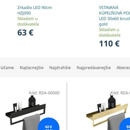
Zrkadlo LED 90cm
VSTAVANÁ
HZJ090
KÚPEĽŇOVÁ PO
Skladom u
LED 30x60 brus
dodávateľa
gold
63 €
Skladom u
dodávateľa
110 €
rúčame
Najlacnejšie
Najdrahšie
Najpredávanejšie
Abece
Kód:
REA-06000
Kód:
REA-
42 €
5