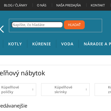
BLOG / ČLÁNKY
O NÁS
NAŠA PREDAJŇA
KONTAKT
HĽADAŤ
KOTLY
KÚRENIE
VODA
NÁRADIE A
eľňový nábytok
Kúpeľňové
Kúpeľňové
K
poličky
skrinky
z
edávanejšie