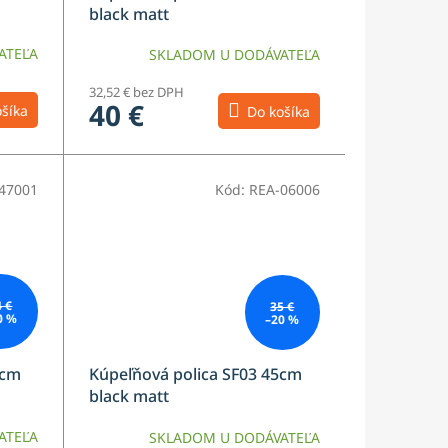
black matt
ATEĽA
SKLADOM U DODÁVATEĽA
32,52 € bez DPH
40 €
šíka
Do košíka
47001
Kód:
REA-06006
4 €
35 €
0 %
–20 %
0cm
Kúpeľňová polica SF03 45cm
black matt
ATEĽA
SKLADOM U DODÁVATEĽA