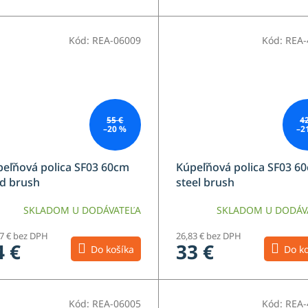
Kód:
REA-06009
Kód:
REA-
55 €
4
–20 %
–2
eľňová polica SF03 60cm
Kúpeľňová polica SF03 6
d brush
steel brush
SKLADOM U DODÁVATEĽA
SKLADOM U DODÁV
77 € bez DPH
26,83 € bez DPH
4 €
33 €
Do košíka
Do ko
Kód:
REA-06005
Kód:
REA-