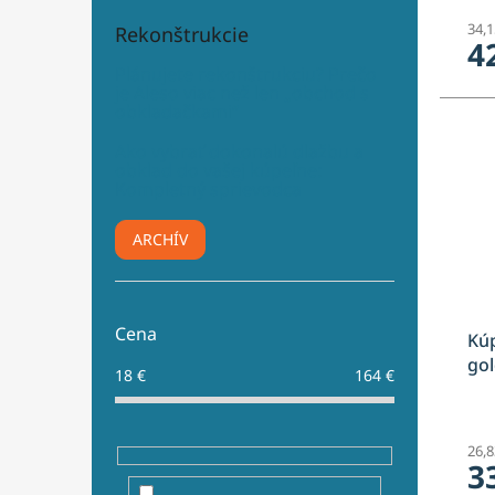
34,
Rekonštrukcie
4
Plánujete rekonštrukciu? Prečo
je Aleso viac než len „obchod s
obkladačkami“
Ako vybrať dokonalú dlažbu a
obklad do vašej kúpeľne:
Kompletný sprievodca
ARCHÍV
Cena
Kúp
gol
18
€
164
€
26,
3