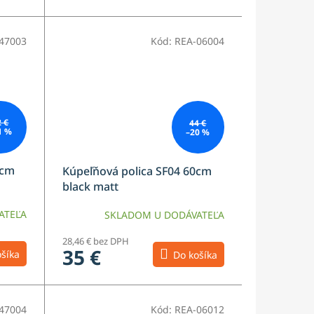
47003
Kód:
REA-06004
2 €
44 €
1 %
–20 %
0cm
Kúpeľňová polica SF04 60cm
black matt
ATEĽA
SKLADOM U DODÁVATEĽA
28,46 € bez DPH
35 €
šíka
Do košíka
47004
Kód:
REA-06012