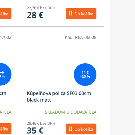
22,76 € bez DPH
28 €
šíka
Do košíka
47002
Kód:
REA-06008
5 €
44 €
0 %
–20 %
5cm
Kúpeľňová polica SF03 60cm
black matt
ATEĽA
SKLADOM U DODÁVATEĽA
28,46 € bez DPH
35 €
šíka
Do košíka