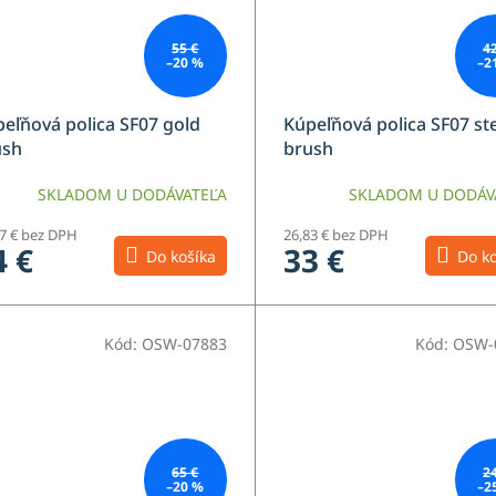
55 €
4
–20 %
–2
eľňová polica SF07 gold
Kúpeľňová polica SF07 st
ush
brush
SKLADOM U DODÁVATEĽA
SKLADOM U DODÁV
77 € bez DPH
26,83 € bez DPH
4 €
33 €
Do košíka
Do ko
Kód:
OSW-07883
Kód:
OSW-
65 €
2
–20 %
–2