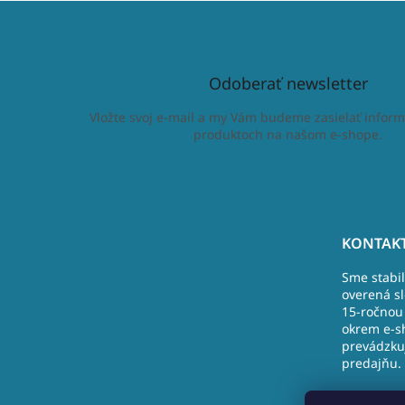
Odoberať newsletter
Vložte svoj e-mail a my Vám budeme zasielať inform
produktoch na našom e-shope.
Z
á
KONTAKT
p
Sme stabi
ä
overená s
t
15-ročnou 
i
okrem e-s
e
prevádzku
predajňu.
Nová Doba