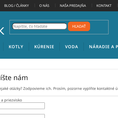
BLOG / ČLÁNKY
O NÁS
NAŠA PREDAJŇA
KONTAKT
HĽADAŤ
KOTLY
KÚRENIE
VODA
NÁRADIE A
íšte nám
jaké otázky? Zodpovieme ich. Prosím, pozorne vyplňte kontaktné ú
a priezvisko