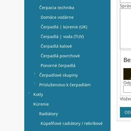
e
l
Sprá
Čerpacia technika
Domáce vodárne
Čerpadlá | kúrenie (UK)
Čerpadlá | voda (TUV)
Čerpadlá kalové
Čerpadlá povrchové
Be
Ponorné čerpadlá
Čerpadlové skupiny
Odp
Príslušenstvo k čerpadlám
Kotly
Vlože
Kúrenie
OD
Radiátory
Kúpeľňové radiátory / rebríkové