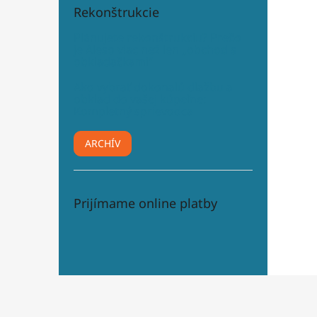
Rekonštrukcie
Plánujete rekonštrukciu? Prečo
je Aleso viac než len „obchod s
obkladačkami“
Ako vybrať dokonalú dlažbu a
obklad do vašej kúpeľne:
Kompletný sprievodca
ARCHÍV
Prijímame online platby