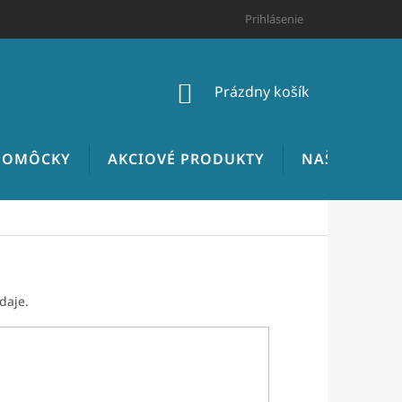
HODNOTENIE OBCHODU
CENNÍK INŠTALATÉRSKYCH PRÁC
Prihlásenie
NÁKUPNÝ
Prázdny košík
KOŠÍK
 POMÔCKY
AKCIOVÉ PRODUKTY
NAŠE REALIZ
daje.