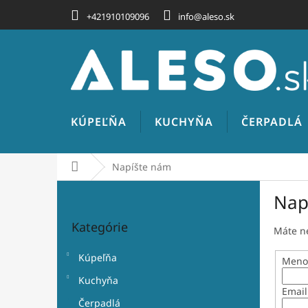
Prejsť
+421910109096
info@aleso.sk
na
obsah
KÚPEĽŇA
KUCHYŇA
ČERPADLÁ
Domov
Napíšte nám
B
Nap
o
Preskočiť
č
Kategórie
kategórie
n
Máte ne
ý
Kúpeľňa
p
Meno 
a
Kuchyňa
n
Email
Čerpadlá