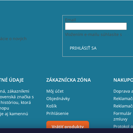
Email
Vložením e-mailu súhlasíte s
podm
ácie o nových
PRIHLÁSIŤ SA
NÉ ÚDAJE
ZÁKAZNÍCKA ZÓNA
NAKUPO
lná, zákazníkmi
Môj účet
Doprava a
lovenská značka s
Objednávky
Reklamač
históriou, ktorá
Košík
Reklamač
hopu
Prihlásenie
Formulár 
je aj kamennú
zmluvy
Protokol o
Vrátiť produkty
 481, 027 43
reklamáci