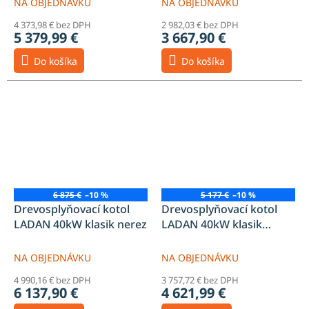
NA OBJEDNÁVKU
NA OBJEDNÁVKU
4 373,98 € bez DPH
2 982,03 € bez DPH
5 379,99 €
3 667,90 €
Do košíka
Do košíka
6 875 €
–10 %
5 177 €
–10 %
Drevosplyňovací kotol
Drevosplyňovací kotol
LADAN 40kW klasik nerez
LADAN 40kW klasik
oceľový
NA OBJEDNÁVKU
NA OBJEDNÁVKU
4 990,16 € bez DPH
3 757,72 € bez DPH
6 137,90 €
4 621,99 €