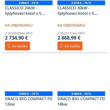
3 064 €
–10 %
3 214 €
–10 %
CLASSICO 24kW -
CLASSICO 30kW -
Splyňovací kotol v 5.
Splyňovací kotol v 5.
emisnej triede na tuhé
emisnej triede na tuhé
palivá BEZ POTREBY EL.
palivá BEZ POTREBY EL.
NA OBJEDNÁVKU
NA OBJEDNÁVKU
ENERGIE
ENERGIE
2 223,50 € bez DPH
2 332,51 € bez DPH
2 734,90 €
2 868,99 €
Do košíka
Do košíka
4 093 €
–10 %
4 464 €
–10 %
DRACO BIO COMPACT FII
DRACO BIO COMPACT FII
12kw
18kw