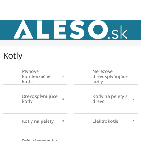
Prejsť
NÁKU
na
obsah
KOŠÍK
Kotly
Plynové
Nerezové
kondenzačné
drevosplyňujúce
kotle
kotly
Drevosplyňujúce
Kotly na pelety a
kotly
drevo
Kotly na pelety
Elektrokotle
Príslušenstvo ku