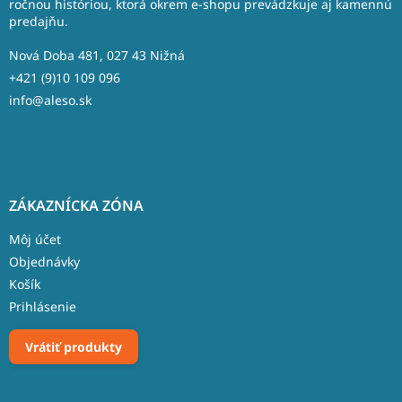
t
ročnou históriou, ktorá okrem e-shopu prevádzkuje aj kamennú
predajňu.
i
e
Nová Doba 481, 027 43 Nižná
+421 (9)10 109 096
info@aleso.sk
ZÁKAZNÍCKA ZÓNA
Môj účet
Objednávky
Košík
Prihlásenie
Vrátiť produkty