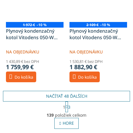
1 972 €
–10 %
2 109 €
–10 %
Plynový kondenzačný
Plynový kondenzačný
kotol Vitodens 050-W
kotol Vitodens 050-W
B0HA 19kW vykurovací
B0HA 25kW vykurovací
NA OBJEDNÁVKU
NA OBJEDNÁVKU
1 430,89 € bez DPH
1 530,81 € bez DPH
1 759,99 €
1 882,90 €
Do košíka
Do košíka
NAČÍTAŤ 48 ĎALŠÍCH
S
1
3
t
O
r
139
položiek celkom
v
á
l
HORE
n
á
k