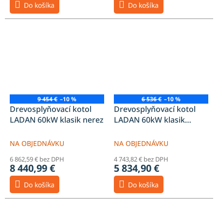
Do košíka
Do košíka
9 454 €
–10 %
6 536 €
–10 %
Drevosplyňovací kotol
Drevosplyňovací kotol
LADAN 60kW klasik nerez
LADAN 60kW klasik
oceľový
NA OBJEDNÁVKU
NA OBJEDNÁVKU
6 862,59 € bez DPH
4 743,82 € bez DPH
8 440,99 €
5 834,90 €
Do košíka
Do košíka