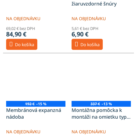
žiaruvzdorné šnúry
NA OBJEDNÁVKU
NA OBJEDNÁVKU
69,02 € bez DPH
5,61 € bez DPH
84,90 €
6,90 €
Do košíka
Do košíka
192 €
–15 %
337 €
–13 %
Membránová expanzná
Montážna pomôcka k
nádoba
montáži na omietku typ
B1KF
NA OBJEDNÁVKU
NA OBJEDNÁVKU