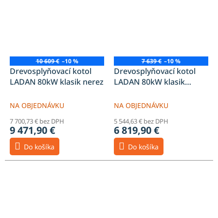
10 609 €
–10 %
7 639 €
–10 %
Drevosplyňovací kotol
Drevosplyňovací kotol
LADAN 80kW klasik nerez
LADAN 80kW klasik
oceľový
NA OBJEDNÁVKU
NA OBJEDNÁVKU
7 700,73 € bez DPH
5 544,63 € bez DPH
9 471,90 €
6 819,90 €
Do košíka
Do košíka