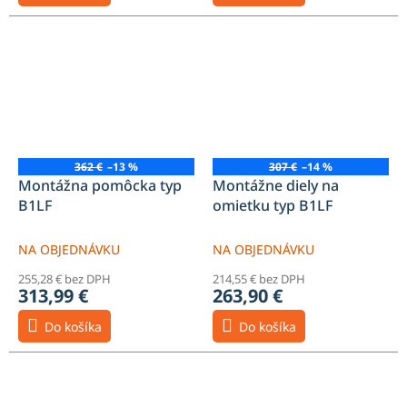
362 €
–13 %
307 €
–14 %
Montážna pomôcka typ
Montážne diely na
B1LF
omietku typ B1LF
NA OBJEDNÁVKU
NA OBJEDNÁVKU
255,28 € bez DPH
214,55 € bez DPH
313,99 €
263,90 €
Do košíka
Do košíka