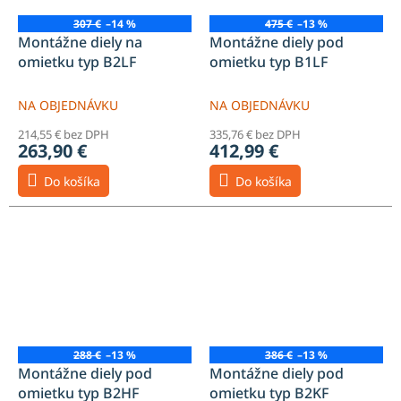
307 €
–14 %
475 €
–13 %
Montážne diely na
Montážne diely pod
omietku typ B2LF
omietku typ B1LF
NA OBJEDNÁVKU
NA OBJEDNÁVKU
214,55 € bez DPH
335,76 € bez DPH
263,90 €
412,99 €
Do košíka
Do košíka
288 €
–13 %
386 €
–13 %
Montážne diely pod
Montážne diely pod
omietku typ B2HF
omietku typ B2KF