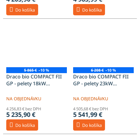
Do košíka
Do košíka
5 865 €
–10 %
6 208 €
–10 %
Draco bio COMPACT FII
Draco bio COMPACT FII
GP - pelety 18kW
GP - pelety 23kW
zásobník 200l
zásobník 200l
NA OBJEDNÁVKU
NA OBJEDNÁVKU
4 256,83 € bez DPH
4 505,68 € bez DPH
5 235,90 €
5 541,99 €
Do košíka
Do košíka