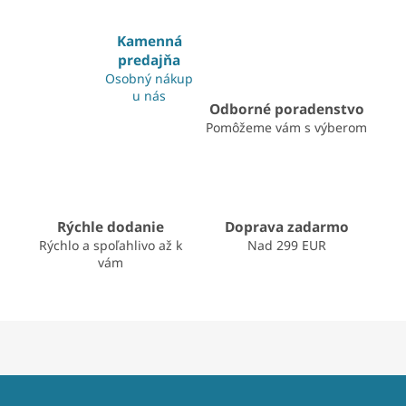
o
d
v
a
a
c
Kamenná
n
i
predajňa
i
e
Osobný nákup
e
p
u nás
r
Odborné poradenstvo
v
Pomôžeme vám s výberom
k
y
v
ý
p
Rýchle dodanie
Doprava zadarmo
i
s
Rýchlo a spoľahlivo až k
Nad 299 EUR
u
vám