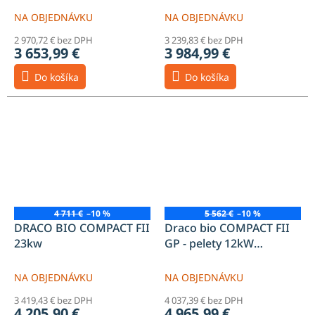
NA OBJEDNÁVKU
NA OBJEDNÁVKU
2 970,72 € bez DPH
3 239,83 € bez DPH
3 653,99 €
3 984,99 €
Do košíka
Do košíka
4 711 €
–10 %
5 562 €
–10 %
DRACO BIO COMPACT FII
Draco bio COMPACT FII
23kw
GP - pelety 12kW
zásobník 200l
NA OBJEDNÁVKU
NA OBJEDNÁVKU
3 419,43 € bez DPH
4 037,39 € bez DPH
4 205,90 €
4 965,99 €