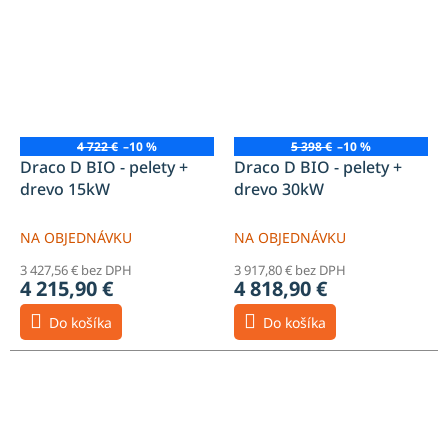
4 722 €
–10 %
5 398 €
–10 %
Draco D BIO - pelety +
Draco D BIO - pelety +
drevo 15kW
drevo 30kW
NA OBJEDNÁVKU
NA OBJEDNÁVKU
3 427,56 € bez DPH
3 917,80 € bez DPH
4 215,90 €
4 818,90 €
Do košíka
Do košíka