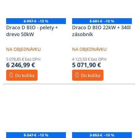
6 997 €
–10 %
5 681 €
–10 %
Draco D BIO - pelety +
Draco D BIO 22kW + 340l
drevo 50kW
zásobník
NA OBJEDNÁVKU
NA OBJEDNÁVKU
5 078,85 € bez DPH
4 123,50 € bez DPH
6 246,99 €
5 071,90 €
Do košíka
Do košíka
5 347 €
–10 %
3 853 €
–10 %