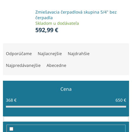
Zmiešavacia čerpadlová skupina 5/4" bez
čerpadla
Skladom u dodávateľa
592,99 €
R
a
Odporúčame
Najlacnejšie
Najdrahšie
d
e
Najpredávanejšie
Abecedne
n
i
e
Cena
p
r
368
€
650
€
o
d
u
k
t