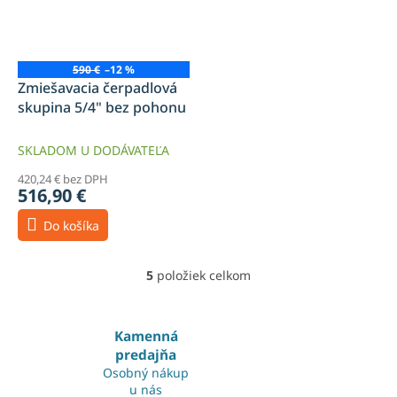
590 €
–12 %
Zmiešavacia čerpadlová
skupina 5/4" bez pohonu
SKLADOM U DODÁVATEĽA
420,24 € bez DPH
516,90 €
Do košíka
5
položiek celkom
O
v
l
á
Kamenná
d
predajňa
a
Osobný nákup
c
u nás