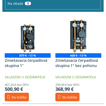
o
Na sklade
5
v
V
ý
p
i
s
p
r
o
577 €
–13 %
425 €
–13 %
d
Zmiešavacia čerpadlová
Zmiešavacia čerpadlová
u
skupina 1"
skupina 1" bez pohonu
k
t
SKLADOM U DODÁVATEĽA
SKLADOM U DODÁVATEĽA
o
407,24 € bez DPH
299,99 € bez DPH
v
500,90 €
368,99 €
Do košíka
Do košíka