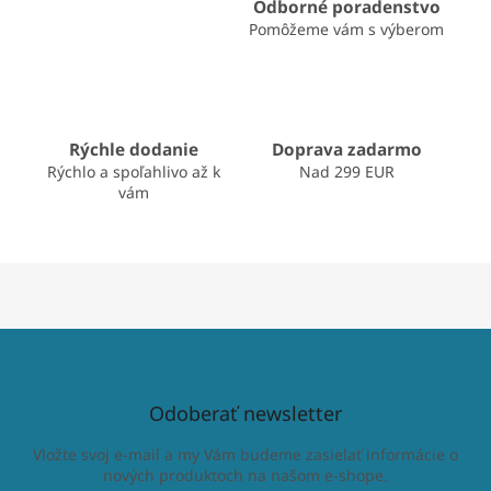
i
Odborné poradenstvo
e
Pomôžeme vám s výberom
p
r
v
k
y
v
Rýchle dodanie
Doprava zadarmo
ý
Rýchlo a spoľahlivo až k
Nad 299 EUR
p
vám
i
s
u
Odoberať newsletter
Vložte svoj e-mail a my Vám budeme zasielať informácie o
nových produktoch na našom e-shope.