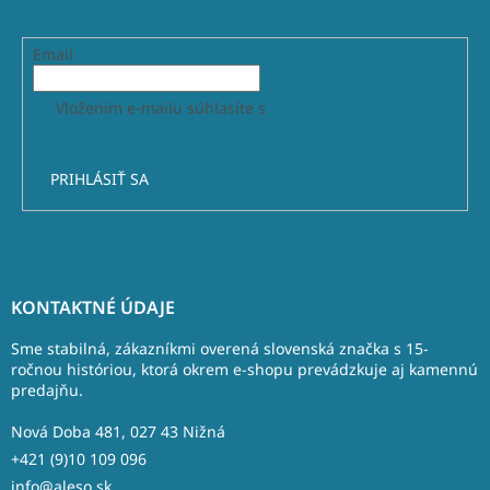
Email
Vložením e-mailu súhlasíte s
podmienkami ochrany
osobných údajov
PRIHLÁSIŤ SA
Z
á
KONTAKTNÉ ÚDAJE
p
ä
Sme stabilná, zákazníkmi overená slovenská značka s 15-
t
ročnou históriou, ktorá okrem e-shopu prevádzkuje aj kamennú
predajňu.
i
e
Nová Doba 481, 027 43 Nižná
+421 (9)10 109 096
info@aleso.sk