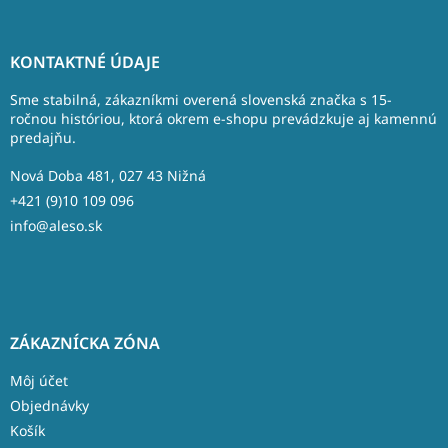
Z
á
KONTAKTNÉ ÚDAJE
p
ä
Sme stabilná, zákazníkmi overená slovenská značka s 15-
t
ročnou históriou, ktorá okrem e-shopu prevádzkuje aj kamennú
predajňu.
i
e
Nová Doba 481, 027 43 Nižná
+421 (9)10 109 096
info@aleso.sk
ZÁKAZNÍCKA ZÓNA
Môj účet
Objednávky
Košík