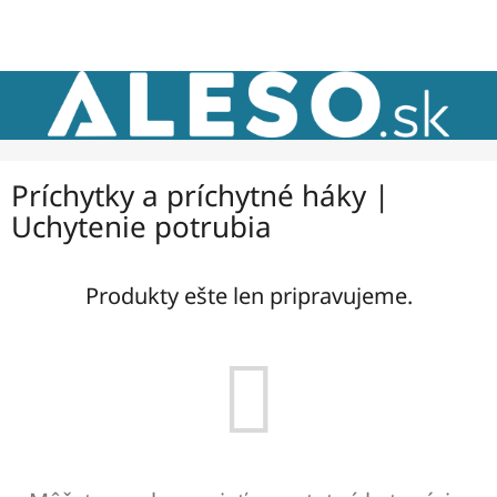
Prejsť
NÁKU
na
obsah
KOŠÍK
Príchytky a príchytné háky |
Uchytenie potrubia
Produkty ešte len pripravujeme.