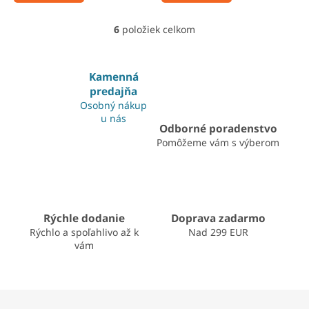
6
položiek celkom
O
v
l
á
Kamenná
d
predajňa
a
Osobný nákup
c
u nás
i
Odborné poradenstvo
e
Pomôžeme vám s výberom
p
r
v
k
y
v
Rýchle dodanie
Doprava zadarmo
ý
Rýchlo a spoľahlivo až k
Nad 299 EUR
p
vám
i
s
u