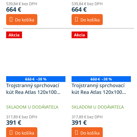
539,84 € bez DPH
539,84 € bez DPH
664 €
664 €
Do košíka
Do košíka
Akcia
Akcia
632 €
–38 %
632 €
–38 %
Trojstranný sprchovací
Trojstranný sprchovací
kút Rea Atlas 120x100
kút Rea Atlas 120x100
Ľavý brúsené zlato 2
Pravý brúsené zlato 2
SKLADOM U DODÁVATEĽA
SKLADOM U DODÁVATEĽA
317,89 € bez DPH
317,89 € bez DPH
391 €
391 €
Do košíka
Do košíka