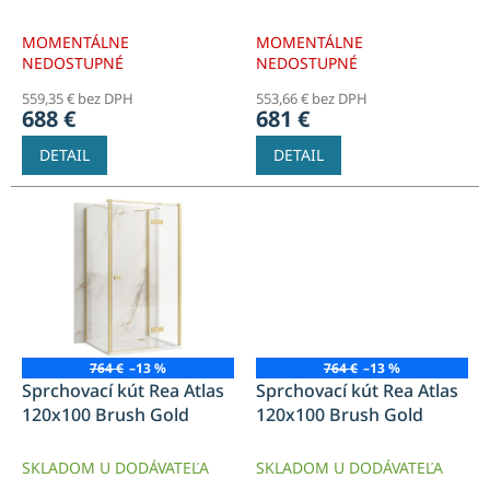
k
t
MOMENTÁLNE
MOMENTÁLNE
o
NEDOSTUPNÉ
NEDOSTUPNÉ
v
559,35 € bez DPH
553,66 € bez DPH
688 €
681 €
DETAIL
DETAIL
764 €
–13 %
764 €
–13 %
Sprchovací kút Rea Atlas
Sprchovací kút Rea Atlas
120x100 Brush Gold
120x100 Brush Gold
SKLADOM U DODÁVATEĽA
SKLADOM U DODÁVATEĽA