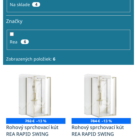
o
Na sklade
4
v
Značky
Rea
6
Zobrazených položiek:
6
V
ý
p
i
s
p
r
o
792 €
–13 %
784 €
–13 %
d
Rohový sprchovací kút
Rohový sprchovací kút
u
REA RAPID SWING
REA RAPID SWING