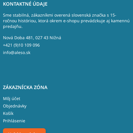
á
KONTAKTNÉ ÚDAJE
p
ä
Sme stabilná, zákazníkmi overená slovenská značka s 15-
t
ročnou históriou, ktorá okrem e-shopu prevádzkuje aj kamennú
predajňu.
i
e
Nová Doba 481, 027 43 Nižná
+421 (9)10 109 096
info@aleso.sk
ZÁKAZNÍCKA ZÓNA
Môj účet
Objednávky
Košík
Prihlásenie