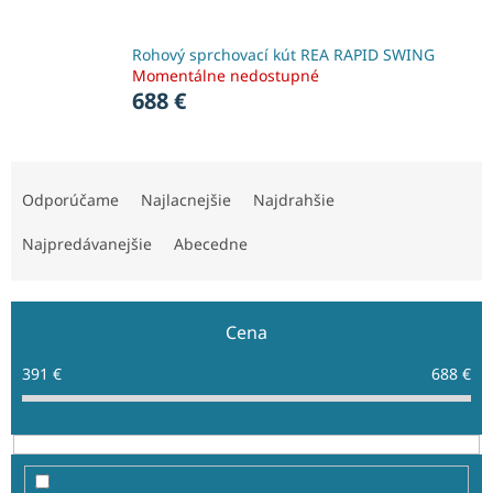
Rohový sprchovací kút REA RAPID SWING
Momentálne nedostupné
688 €
R
a
Odporúčame
Najlacnejšie
Najdrahšie
d
e
Najpredávanejšie
Abecedne
n
i
e
Cena
p
r
391
€
688
€
o
d
u
k
t