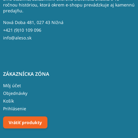
t
ročnou históriou, ktorá okrem e-shopu prevádzkuje aj kamennú
predajňu.
i
e
Nová Doba 481, 027 43 Nižná
+421 (9)10 109 096
info@aleso.sk
ZÁKAZNÍCKA ZÓNA
Môj účet
Objednávky
Košík
Prihlásenie
Vrátiť produkty