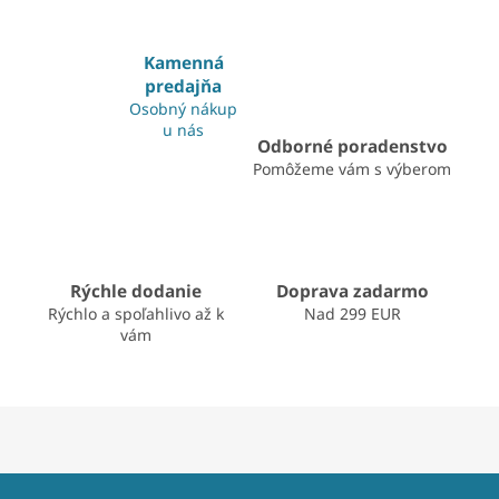
v
l
á
Kamenná
d
predajňa
a
Osobný nákup
c
u nás
i
Odborné poradenstvo
e
Pomôžeme vám s výberom
p
r
v
k
y
v
Rýchle dodanie
Doprava zadarmo
ý
Rýchlo a spoľahlivo až k
Nad 299 EUR
p
vám
i
s
u