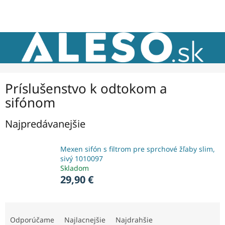
Prejsť
NÁKU
na
obsah
KOŠÍK
Príslušenstvo k odtokom a
sifónom
Najpredávanejšie
Mexen sifón s filtrom pre sprchové žľaby slim,
sivý 1010097
Skladom
29,90 €
R
a
Odporúčame
Najlacnejšie
Najdrahšie