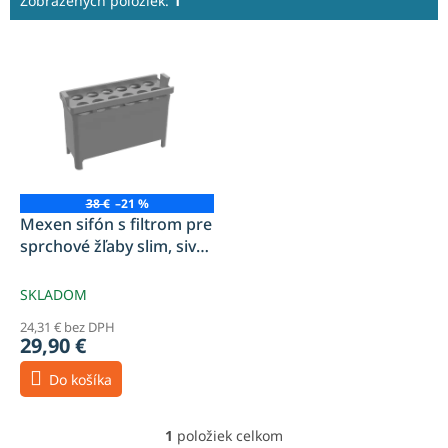
Zobrazených položiek:
1
V
ý
p
i
s
p
r
o
38 €
–21 %
d
Mexen sifón s filtrom pre
u
sprchové žľaby slim, sivý
k
1010097
t
SKLADOM
o
24,31 € bez DPH
v
29,90 €
Do košíka
1
položiek celkom
O