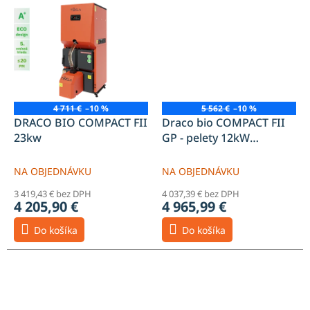
4 711 €
–10 %
5 562 €
–10 %
DRACO BIO COMPACT FII
Draco bio COMPACT FII
23kw
GP - pelety 12kW
zásobník 200l
NA OBJEDNÁVKU
NA OBJEDNÁVKU
3 419,43 € bez DPH
4 037,39 € bez DPH
4 205,90 €
4 965,99 €
Do košíka
Do košíka