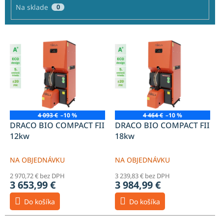
o
Na sklade
0
v
V
ý
p
i
s
p
r
o
4 093 €
–10 %
4 464 €
–10 %
d
DRACO BIO COMPACT FII
DRACO BIO COMPACT FII
u
12kw
18kw
k
t
NA OBJEDNÁVKU
NA OBJEDNÁVKU
o
2 970,72 € bez DPH
3 239,83 € bez DPH
v
3 653,99 €
3 984,99 €
Do košíka
Do košíka