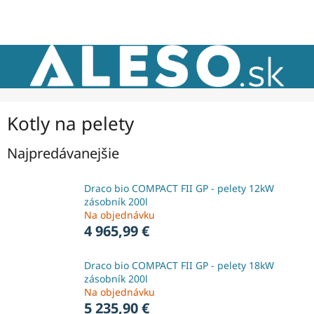
Prejsť
NÁKU
na
obsah
KOŠÍK
Kotly na pelety
Najpredávanejšie
Draco bio COMPACT FII GP - pelety 12kW
zásobník 200l
Na objednávku
4 965,99 €
Draco bio COMPACT FII GP - pelety 18kW
zásobník 200l
Na objednávku
5 235,90 €