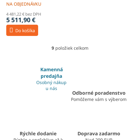
NA OBJEDNÁVKU
4 481,22 € bez DPH
5 511,90 €
Do košíka
9
položiek celkom
O
v
l
á
Kamenná
d
predajňa
a
Osobný nákup
c
u nás
i
Odborné poradenstvo
e
Pomôžeme vám s výberom
p
r
v
k
y
v
Rýchle dodanie
Doprava zadarmo
ý
Rýchlo a spoľahlivo až k
Nad 299 EUR