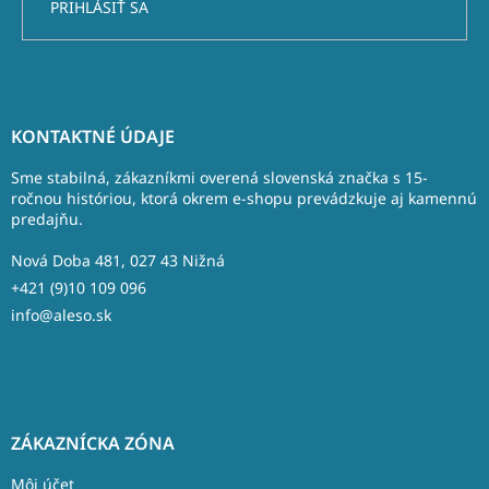
PRIHLÁSIŤ SA
Z
á
KONTAKTNÉ ÚDAJE
p
ä
Sme stabilná, zákazníkmi overená slovenská značka s 15-
t
ročnou históriou, ktorá okrem e-shopu prevádzkuje aj kamennú
predajňu.
i
e
Nová Doba 481, 027 43 Nižná
+421 (9)10 109 096
info@aleso.sk
ZÁKAZNÍCKA ZÓNA
Môj účet