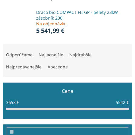
Draco bio COMPACT FII GP - pelety 23kW
zásobník 200l
Na objednávku
5 541,99 €
R
a
Odporúčame
Najlacnejšie
Najdrahšie
d
e
Najpredávanejšie
Abecedne
n
i
e
Cena
p
r
3653
€
5542
€
o
d
u
k
t