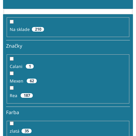
d
u
k
t
o
Na sklade
210
v
Značky
Calani
1
Mexen
62
Rea
187
Farba
zlatá
35