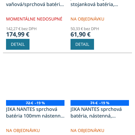
vaňová/sprchová batéria
stojanková batéria,
155x155mm páková,
chróm
podomietková, chróm
MOMENTÁLNE NEDOSUPNÉ
NA OBJEDNÁVKU
142,27 € bez DPH
50,33 € bez DPH
174,99 €
61,90 €
DETAIL
DETAIL
72 €
–19 %
71 €
–19 %
JIKA NANTES sprchová
JIKA NANTES sprchová
batéria 100mm nástenná
batéria, nástenná,
páková, bez sprchovej
páková, 150mm, bez
sady, chróm
sprchovej sady, chróm
NA OBJEDNÁVKU
NA OBJEDNÁVKU