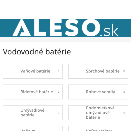
Prejsť
NÁKU
na
obsah
KOŠÍK
Vodovodné batérie
Vaňové batérie
Sprchové batérie
Bidetové batérie
Rohové ventily
Podomietkové
Umývadlové
umývadlové
batérie
batérie
Vaňovo-
Voľne stojace