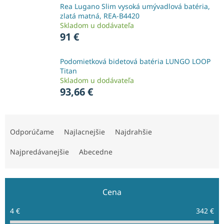
Rea Lugano Slim vysoká umývadlová batéria,
zlatá matná, REA-B4420
Skladom u dodávateľa
91 €
Podomietková bidetová batéria LUNGO LOOP
Titan
Skladom u dodávateľa
93,66 €
R
a
Odporúčame
Najlacnejšie
Najdrahšie
d
e
Najpredávanejšie
Abecedne
n
i
e
Cena
p
r
4
€
342
€
o