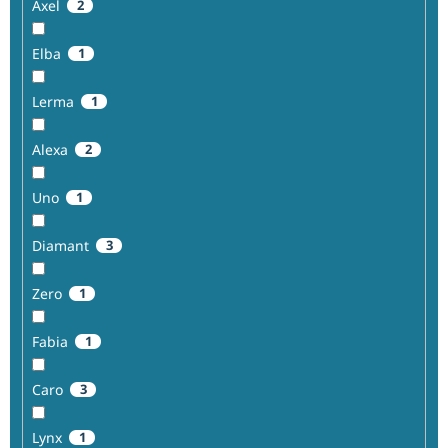
Axel
2
Elba
1
Lerma
1
Alexa
2
Uno
1
Diamant
3
Zero
1
Fabia
1
Caro
3
Lynx
1