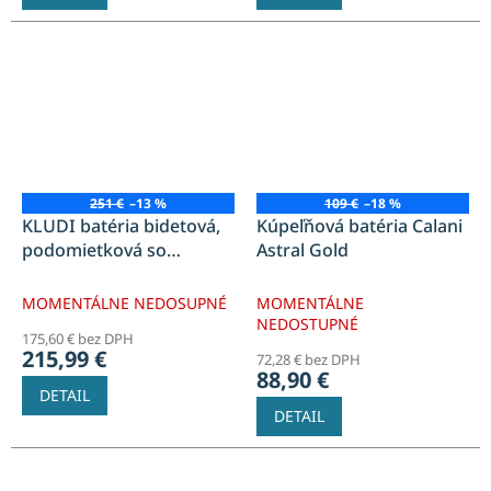
251 €
–13 %
109 €
–18 %
KLUDI batéria bidetová,
Kúpeľňová batéria Calani
podomietková so
Astral Gold
spŕškou, chróm
MOMENTÁLNE NEDOSUPNÉ
MOMENTÁLNE
NEDOSTUPNÉ
175,60 € bez DPH
215,99 €
72,28 € bez DPH
88,90 €
DETAIL
DETAIL