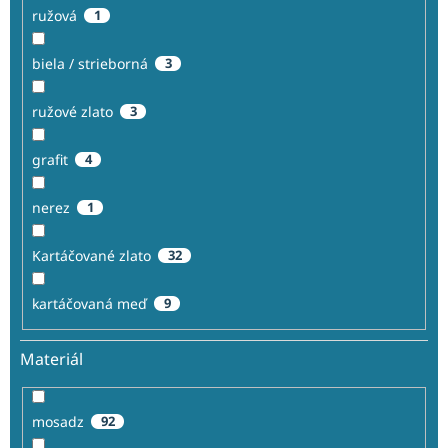
ružová
1
biela / strieborná
3
ružové zlato
3
grafit
4
nerez
1
Kartáčované zlato
32
kartáčovaná meď
9
Materiál
mosadz
92