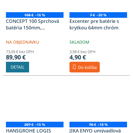
108 €
–16 %
7 €
–30 %
CONCEPT 100 Sprchová
Excenter pre batérie s
batéria 150mm,
krytkou 64mm chróm
nástenná, páková, chróm
NA OBJEDNÁVKU
SKLADOM
73,09 € bez DPH
3,98 € bez DPH
89,90 €
4,90 €
DETAIL
Do košíka
207 €
–15 %
76 €
–18 %
HANSGROHE LOGIS
JIKA ENYO umývadlová