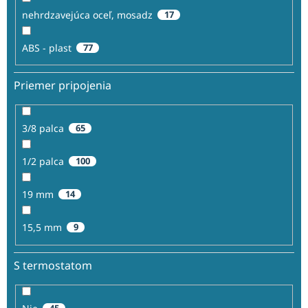
nehrdzavejúca oceľ, mosadz
17
ABS - plast
77
Priemer pripojenia
3/8 palca
65
1/2 palca
100
19 mm
14
15,5 mm
9
S termostatom
45