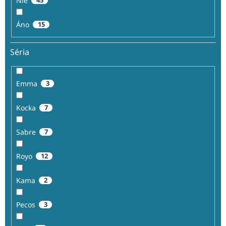
Nie
Áno
15
Séria
Emma
3
Kocka
7
Sabre
7
Royo
12
Kama
2
Pecos
3