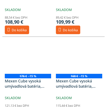
sprchová batéria, chróm
- 77910-00
SKLADOM
SKLADOM
88,54 € bez DPH
89,42 € bez DPH
108,90 €
109,99 €
Do košíka
Do košíka
176 €
–15 %
168 €
–15 %
Mexen Cube vysoká
Mexen Cube vysoká
umývadlová batéria,
umývadlová batéria,
čierna - 72910-70
chróm - 72910-00
SKLADOM
SKLADOM
121,13 € bez DPH
115,44 € bez DPH