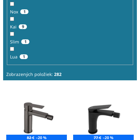
Nox
1
Kai
9
Slim
1
Lua
1
Zobrazených položiek:
282
V
ý
p
i
s
p
r
o
82 €
–20 %
77 €
–20 %