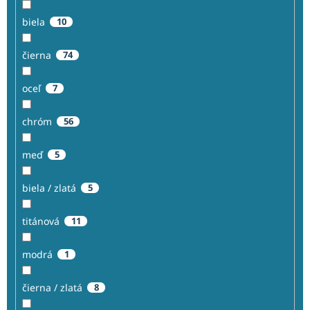
biela
10
čierna
74
oceľ
7
chróm
56
meď
5
biela / zlatá
5
titánová
11
modrá
1
čierna / zlatá
8