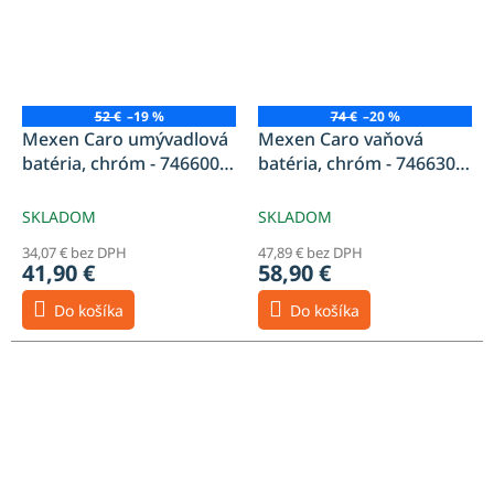
52 €
–19 %
74 €
–20 %
Mexen Caro umývadlová
Mexen Caro vaňová
batéria, chróm - 746600-
batéria, chróm - 746630-
00
00
SKLADOM
SKLADOM
34,07 € bez DPH
47,89 € bez DPH
41,90 €
58,90 €
Do košíka
Do košíka