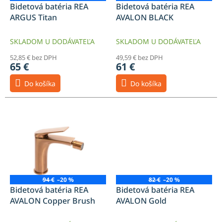
d
Bidetová batéria REA
Bidetová batéria REA
u
ARGUS Titan
AVALON BLACK
k
t
SKLADOM U DODÁVATEĽA
SKLADOM U DODÁVATEĽA
o
52,85 € bez DPH
49,59 € bez DPH
v
65 €
61 €
Do košíka
Do košíka
94 €
–20 %
82 €
–20 %
Bidetová batéria REA
Bidetová batéria REA
AVALON Copper Brush
AVALON Gold