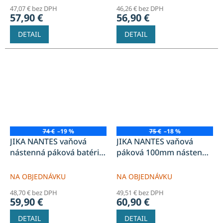
47,07 € bez DPH
46,26 € bez DPH
57,90 €
56,90 €
DETAIL
DETAIL
74 €
–19 %
75 €
–18 %
JIKA NANTES vaňová
JIKA NANTES vaňová
nástenná páková batéria,
páková 100mm nástenná
150mm, bez sprchovej
batéria, bez sprchovej
sady, chróm
sady, chróm
NA OBJEDNÁVKU
NA OBJEDNÁVKU
48,70 € bez DPH
49,51 € bez DPH
59,90 €
60,90 €
DETAIL
DETAIL