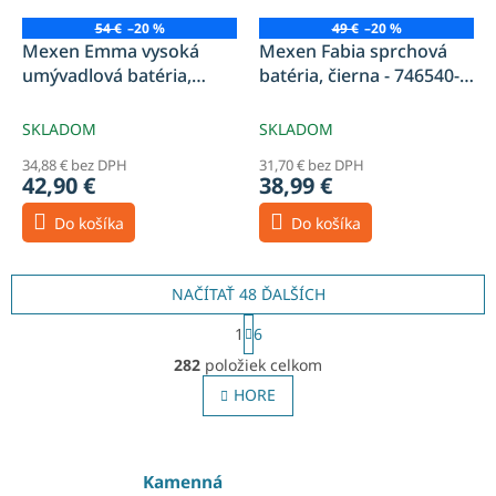
54 €
–20 %
49 €
–20 %
Mexen Emma vysoká
Mexen Fabia sprchová
umývadlová batéria,
batéria, čierna - 746540-
čierna - 71910-70
70
SKLADOM
SKLADOM
34,88 € bez DPH
31,70 € bez DPH
42,90 €
38,99 €
Do košíka
Do košíka
NAČÍTAŤ 48 ĎALŠÍCH
S
1
6
t
O
r
282
položiek celkom
v
á
l
HORE
n
á
k
o
d
v
a
a
c
Kamenná
n