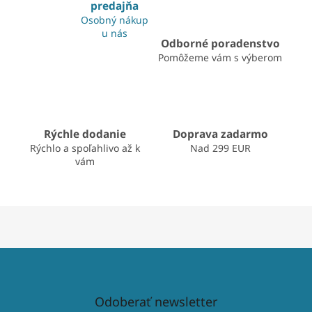
i
predajňa
i
e
Osobný nákup
e
p
u nás
r
Odborné poradenstvo
v
Pomôžeme vám s výberom
k
y
v
ý
p
Rýchle dodanie
Doprava zadarmo
i
s
Rýchlo a spoľahlivo až k
Nad 299 EUR
u
vám
Odoberať newsletter