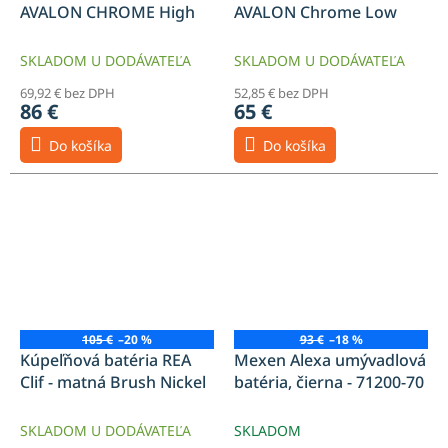
AVALON CHROME High
AVALON Chrome Low
SKLADOM U DODÁVATEĽA
SKLADOM U DODÁVATEĽA
69,92 € bez DPH
52,85 € bez DPH
86 €
65 €
Do košíka
Do košíka
105 €
–20 %
93 €
–18 %
Kúpeľňová batéria REA
Mexen Alexa umývadlová
Clif - matná Brush Nickel
batéria, čierna - 71200-70
SKLADOM U DODÁVATEĽA
SKLADOM