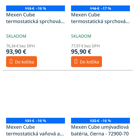
113 €
–16 %
116 €
–17 %
Mexen Cube
Mexen Cube
termostatická sprchová
termostatická sprchová
batéria, čierna - 77200-70
batéria, čierna - 77250-70
SKLADOM
SKLADOM
76,34 € bez DPH
77,97 € bez DPH
93,90 €
95,90 €
Do košíka
Do košíka
131 €
–16 %
132 €
–16 %
Mexen Cube
Mexen Cube umývadlová
termostatická vaňová a
batéria, čierna - 72900-70