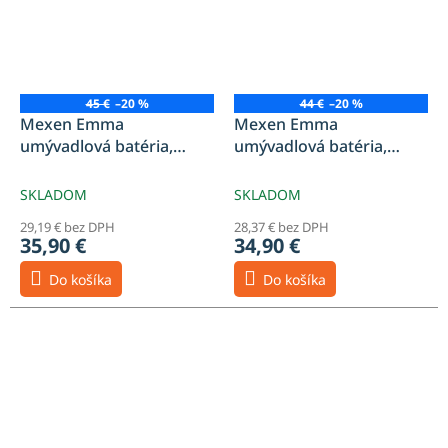
45 €
–20 %
44 €
–20 %
Mexen Emma
Mexen Emma
umývadlová batéria,
umývadlová batéria,
čierna - 71900-70
chróm - 71900-00
SKLADOM
SKLADOM
29,19 € bez DPH
28,37 € bez DPH
35,90 €
34,90 €
Do košíka
Do košíka