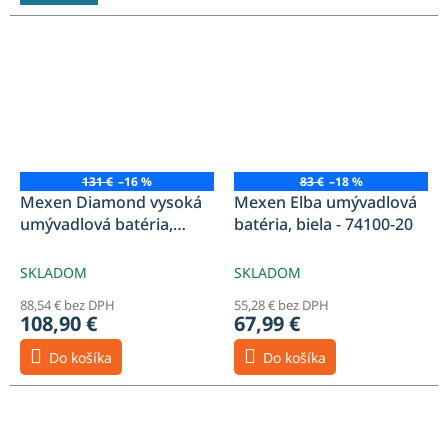
131 €
–16 %
83 €
–18 %
Mexen Diamond vysoká
Mexen Elba umývadlová
umývadlová batéria,
batéria, biela - 74100-20
čierna - 71510-70
SKLADOM
SKLADOM
88,54 € bez DPH
55,28 € bez DPH
108,90 €
67,99 €
Do košíka
Do košíka