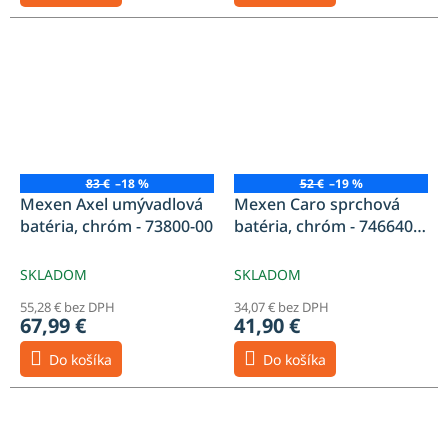
83 €
–18 %
52 €
–19 %
Mexen Axel umývadlová
Mexen Caro sprchová
batéria, chróm - 73800-00
batéria, chróm - 746640-
00
SKLADOM
SKLADOM
55,28 € bez DPH
34,07 € bez DPH
67,99 €
41,90 €
Do košíka
Do košíka