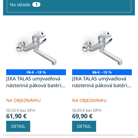
o
Na sklade
1
v
V
ý
p
i
s
p
r
o
76 €
–18 %
86 €
–18 %
d
JIKA TALAS umývadlová
JIKA TALAS umývadlová
u
nástenná páková batéria
nástenná páková batéria
k
150mm s ramienkom 150
150mm s ramienkom 210
t
mm chróm
mm chróm
NA OBJEDNÁVKU
NA OBJEDNÁVKU
o
50,33 € bez DPH
56,83 € bez DPH
v
61,90 €
69,90 €
DETAIL
DETAIL