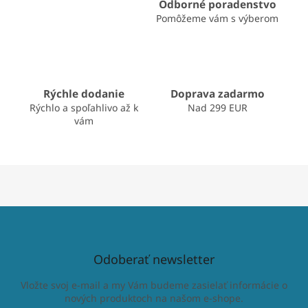
i
Odborné poradenstvo
e
Pomôžeme vám s výberom
p
r
v
k
y
v
Rýchle dodanie
Doprava zadarmo
ý
Rýchlo a spoľahlivo až k
Nad 299 EUR
p
vám
i
s
u
Odoberať newsletter
Vložte svoj e-mail a my Vám budeme zasielať informácie o
nových produktoch na našom e-shope.