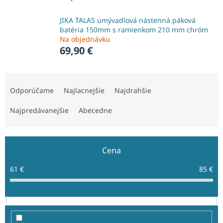
JIKA TALAS umývadlová nástenná páková
batéria 150mm s ramienkom 210 mm chróm
Na objednávku
69,90 €
R
a
Odporúčame
Najlacnejšie
Najdrahšie
d
e
Najpredávanejšie
Abecedne
n
i
e
Cena
p
r
61
€
85
€
o
d
u
k
t