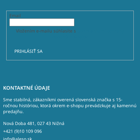
Email
Vložením e-mailu súhlasíte s
podmienkami ochrany
osobných údajov
PRIHLÁSIŤ SA
Z
á
KONTAKTNÉ ÚDAJE
p
ä
Sme stabilná, zákazníkmi overená slovenská značka s 15-
t
ročnou históriou, ktorá okrem e-shopu prevádzkuje aj kamennú
predajňu.
i
e
Nová Doba 481, 027 43 Nižná
+421 (9)10 109 096
info@aleso.sk