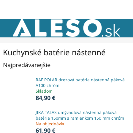
Prejsť
NÁKU
na
obsah
KOŠÍK
Kuchynské batérie nástenné
Najpredávanejšie
RAF POLAR drezová batéria nástenná páková
A100 chróm
Skladom
84,90 €
JIKA TALAS umývadlová nástenná páková
batéria 150mm s ramienkom 150 mm chróm
Na objednávku
61,90 €