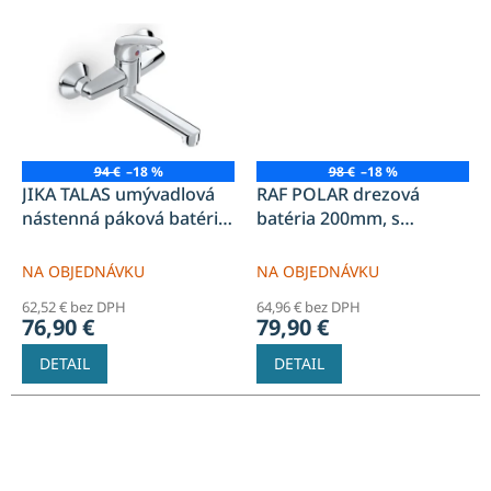
94 €
–18 %
98 €
–18 %
JIKA TALAS umývadlová
RAF POLAR drezová
nástenná páková batéria,
batéria 200mm, s
150mm s ramienkom 300
rozstupom 100mm,
mm chróm
nástenná, ploché ústia,
NA OBJEDNÁVKU
NA OBJEDNÁVKU
chróm
62,52 € bez DPH
64,96 € bez DPH
76,90 €
79,90 €
DETAIL
DETAIL