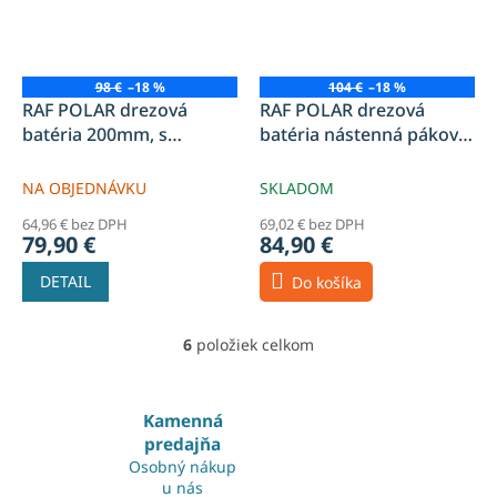
98 €
–18 %
104 €
–18 %
RAF POLAR drezová
RAF POLAR drezová
batéria 200mm, s
batéria nástenná páková
rozstupom 150mm,
A100 chróm
nástenná, ploché ústia,
NA OBJEDNÁVKU
SKLADOM
chróm
64,96 € bez DPH
69,02 € bez DPH
79,90 €
84,90 €
DETAIL
Do košíka
6
položiek celkom
O
v
l
á
Kamenná
d
predajňa
a
Osobný nákup
c
u nás