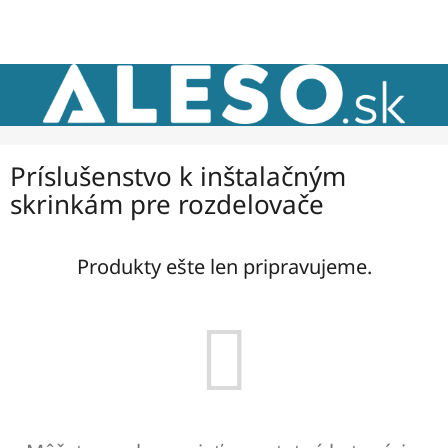
Prejsť
NÁKU
na
obsah
KOŠÍK
Príslušenstvo k inštalačným
skrinkám pre rozdelovače
Produkty ešte len pripravujeme.