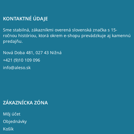
Z
á
KONTAKTNÉ ÚDAJE
p
ä
Sme stabilná, zákazníkmi overená slovenská značka s 15-
t
ročnou históriou, ktorá okrem e-shopu prevádzkuje aj kamennú
predajňu.
i
e
Nová Doba 481, 027 43 Nižná
+421 (9)10 109 096
info@aleso.sk
ZÁKAZNÍCKA ZÓNA
Môj účet
Objednávky
Košík