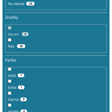
o
Na sklade
34
v
Značky
Mexen
0
Rea
36
Farba
zlatá
7
biela
1
čierna
9
chróm
4