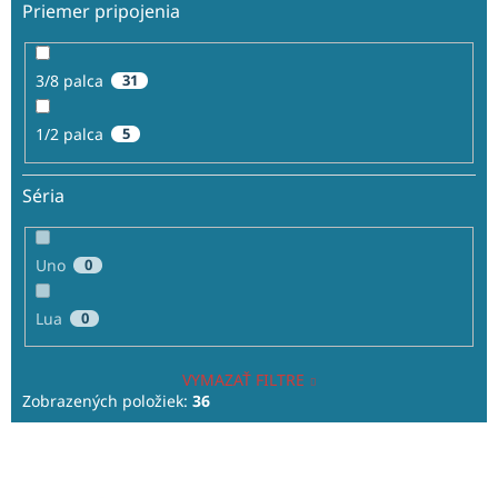
Priemer pripojenia
3/8 palca
31
1/2 palca
5
Séria
Uno
0
Lua
0
VYMAZAŤ FILTRE
Zobrazených položiek:
36
V
ý