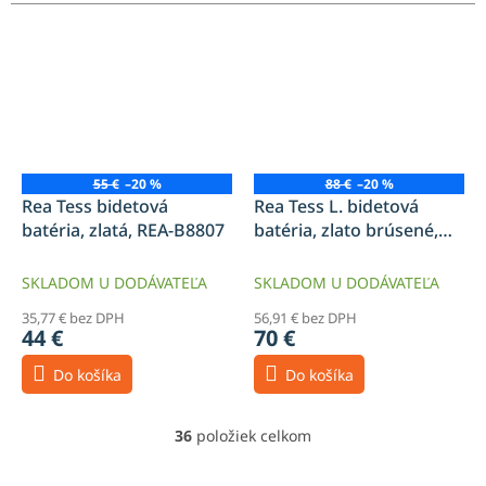
55 €
–20 %
88 €
–20 %
Rea Tess bidetová
Rea Tess L. bidetová
batéria, zlatá, REA-B8807
batéria, zlato brúsené,
REA-B7010
SKLADOM U DODÁVATEĽA
SKLADOM U DODÁVATEĽA
35,77 € bez DPH
56,91 € bez DPH
44 €
70 €
Do košíka
Do košíka
36
položiek celkom
O
v
l