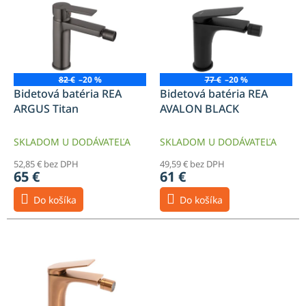
p
i
s
p
r
o
82 €
–20 %
77 €
–20 %
d
Bidetová batéria REA
Bidetová batéria REA
u
ARGUS Titan
AVALON BLACK
k
t
SKLADOM U DODÁVATEĽA
SKLADOM U DODÁVATEĽA
o
52,85 € bez DPH
49,59 € bez DPH
v
65 €
61 €
Do košíka
Do košíka