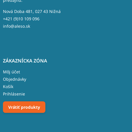
predajňu.
i
e
Nová Doba 481, 027 43 Nižná
+421 (9)10 109 096
info@aleso.sk
ZÁKAZNÍCKA ZÓNA
Môj účet
Objednávky
Košík
Prihlásenie
Vrátiť produkty