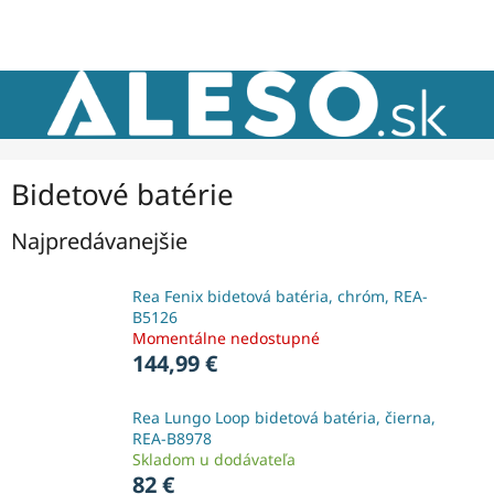
Prejsť
NÁKU
na
obsah
KOŠÍK
Bidetové batérie
Najpredávanejšie
Rea Fenix bidetová batéria, chróm, REA-
B5126
Momentálne nedostupné
144,99 €
Rea Lungo Loop bidetová batéria, čierna,
REA-B8978
Skladom u dodávateľa
82 €