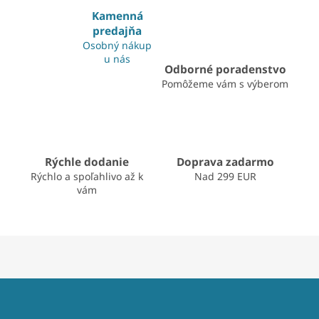
á
Kamenná
d
predajňa
a
Osobný nákup
c
u nás
i
Odborné poradenstvo
e
Pomôžeme vám s výberom
p
r
v
k
y
v
Rýchle dodanie
Doprava zadarmo
ý
Rýchlo a spoľahlivo až k
Nad 299 EUR
p
vám
i
s
u