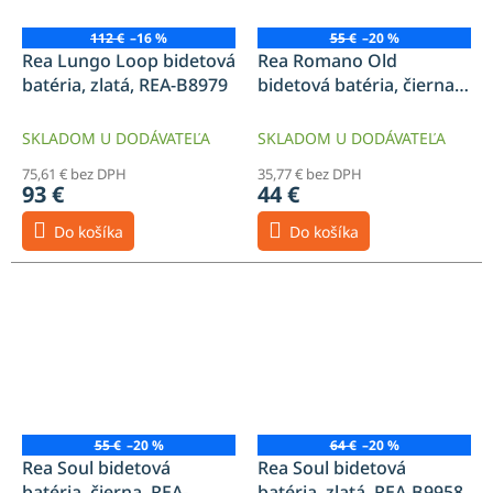
112 €
–16 %
55 €
–20 %
Rea Lungo Loop bidetová
Rea Romano Old
batéria, zlatá, REA-B8979
bidetová batéria, čierna,
REA-B9901
SKLADOM U DODÁVATEĽA
SKLADOM U DODÁVATEĽA
75,61 € bez DPH
35,77 € bez DPH
93 €
44 €
Do košíka
Do košíka
55 €
–20 %
64 €
–20 %
Rea Soul bidetová
Rea Soul bidetová
batéria, čierna, REA-
batéria, zlatá, REA-B9958