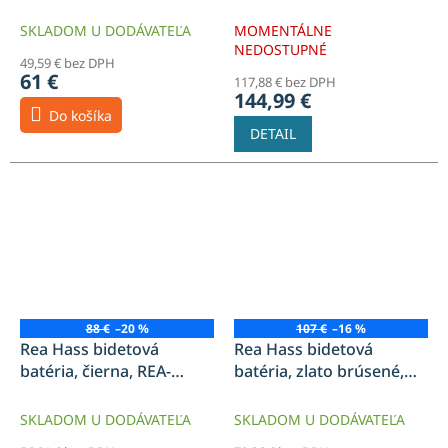
REA-B9916
B5126
SKLADOM U DODÁVATEĽA
MOMENTÁLNE
NEDOSTUPNÉ
49,59 € bez DPH
61 €
117,88 € bez DPH
144,99 €
Do košíka
DETAIL
88 €
–20 %
107 €
–16 %
Rea Hass bidetová
Rea Hass bidetová
batéria, čierna, REA-
batéria, zlato brúsené,
B9965
REA-B9970
SKLADOM U DODÁVATEĽA
SKLADOM U DODÁVATEĽA