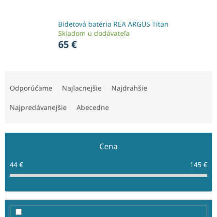
Bidetová batéria REA ARGUS Titan
Skladom u dodávateľa
65 €
R
a
Odporúčame
Najlacnejšie
Najdrahšie
d
e
Najpredávanejšie
Abecedne
n
i
e
Cena
p
r
44
€
145
€
o
d
u
k
t