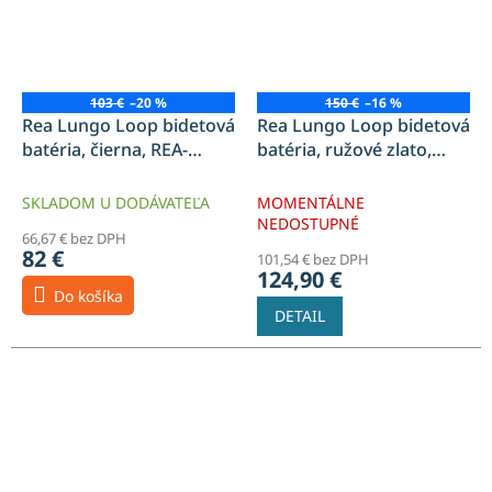
103 €
–20 %
150 €
–16 %
Rea Lungo Loop bidetová
Rea Lungo Loop bidetová
batéria, čierna, REA-
batéria, ružové zlato,
B8978
REA-B6523
SKLADOM U DODÁVATEĽA
MOMENTÁLNE
NEDOSTUPNÉ
66,67 € bez DPH
82 €
101,54 € bez DPH
124,90 €
Do košíka
DETAIL