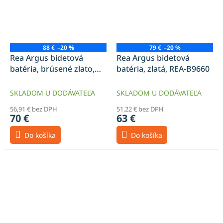
88 €
–20 %
79 €
–20 %
Rea Argus bidetová
Rea Argus bidetová
batéria, brúsené zlato,
batéria, zlatá, REA-B9660
REA-B6411
SKLADOM U DODÁVATEĽA
SKLADOM U DODÁVATEĽA
56,91 € bez DPH
51,22 € bez DPH
70 €
63 €
Do košíka
Do košíka