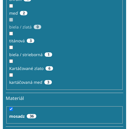
meď
2
biela / zlatá
0
titánová
3
biela / strieborná
1
Kartáčované zlato
6
kartáčovaná meď
3
Materiál
mosadz
36