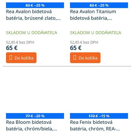
82 €
–20 %
82 €
–20 %
Rea Avalon bidetová
Rea Avalon Titanium
batéria, brúsené zlato,
bidetová batéria,
REA-B2701
titanová, REA-B2700
SKLADOM U DODÁVATEĽA
SKLADOM U DODÁVATEĽA
52,85 € bez DPH
52,85 € bez DPH
65 €
65 €
Do košíka
Do košíka
77 €
–20 %
172 €
–15 %
Rea Bloom bidetová
Rea Fenix bidetová
batéria, chróm/biela,
batéria, chróm, REA-