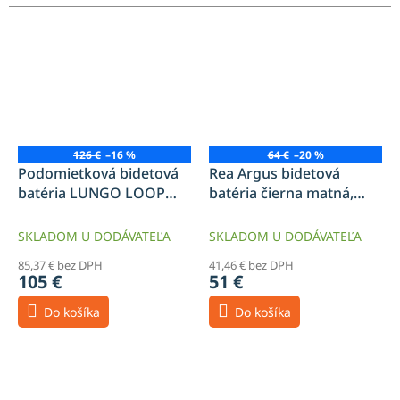
126 €
–16 %
64 €
–20 %
Podomietková bidetová
Rea Argus bidetová
batéria LUNGO LOOP
batéria čierna matná,
Copper Brush
REA-B6405
SKLADOM U DODÁVATEĽA
SKLADOM U DODÁVATEĽA
85,37 € bez DPH
41,46 € bez DPH
105 €
51 €
Do košíka
Do košíka