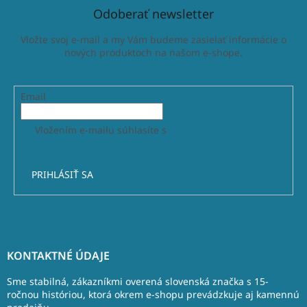
Odoberať newsletter
Vložte svoj e-mail a my Vám budeme zasielať informácie o
nových produktoch na našom e-shope.
Email
Vložením e-mailu súhlasíte s
podmienkami ochrany
osobných údajov
PRIHLÁSIŤ SA
Z
á
KONTAKTNÉ ÚDAJE
p
ä
Sme stabilná, zákazníkmi overená slovenská značka s 15-
t
ročnou históriou, ktorá okrem e-shopu prevádzkuje aj kamennú