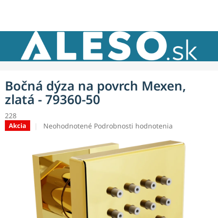
Prejsť
NÁKU
na
obsah
KOŠÍK
Bočná dýza na povrch Mexen,
zlatá - 79360-50
228
Priemerné
Neohodnotené
Podrobnosti hodnotenia
Akcia
hodnotenie
produktu
je
0,0
z
5
hviezdičiek.