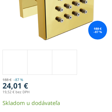
188 €
–87 %
188 €
–87 %
24,01 €
19,52 € bez DPH
Jednotková
Skladom u dodávateľa
cena: