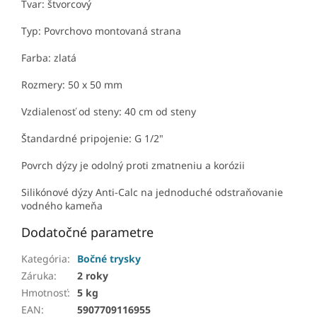
Tvar: štvorcový
Typ: Povrchovo montovaná strana
Farba: zlatá
Rozmery: 50 x 50 mm
Vzdialenosť od steny: 40 cm od steny
Štandardné pripojenie: G 1/2"
Povrch dýzy je odolný proti zmatneniu a korózii
Silikónové dýzy Anti-Calc na jednoduché odstraňovanie
vodného kameňa
Dodatočné parametre
Kategória
:
Bočné trysky
Záruka
:
2 roky
Hmotnosť
:
5 kg
EAN
:
5907709116955