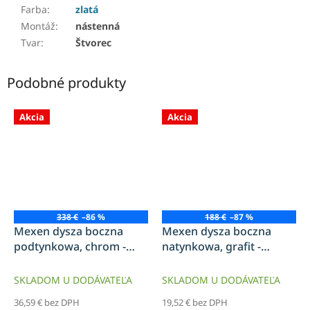
Farba
:
zlatá
Montáž
:
nástenná
Tvar
:
Štvorec
Podobné produkty
Akcia
Akcia
338 €
–86 %
188 €
–87 %
Mexen dysza boczna
Mexen dysza boczna
podtynkowa, chrom -
natynkowa, grafit -
79366-00
79361-66
SKLADOM U DODÁVATEĽA
SKLADOM U DODÁVATEĽA
36,59 € bez DPH
19,52 € bez DPH