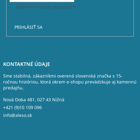
Vložením e-mailu súhlasíte s
podmienkami ochrany
osobných údajov
PRIHLÁSIŤ SA
Z
á
KONTAKTNÉ ÚDAJE
p
ä
Sme stabilná, zákazníkmi overená slovenská značka s 15-
t
ročnou históriou, ktorá okrem e-shopu prevádzkuje aj kamennú
predajňu.
i
e
Nová Doba 481, 027 43 Nižná
+421 (9)10 109 096
info@aleso.sk