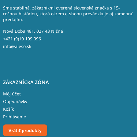
p
ä
Sme stabilná, zákazníkmi overená slovenská značka s 15-
t
ročnou históriou, ktorá okrem e-shopu prevádzkuje aj kamennú
predajňu.
i
e
Nová Doba 481, 027 43 Nižná
+421 (9)10 109 096
info@aleso.sk
ZÁKAZNÍCKA ZÓNA
Môj účet
Objednávky
Košík
Prihlásenie
Vrátiť produkty