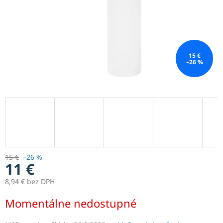
15 €
–26 %
15 €
–26 %
11 €
8,94 € bez DPH
Jednotková
Momentálne nedostupné
cena: