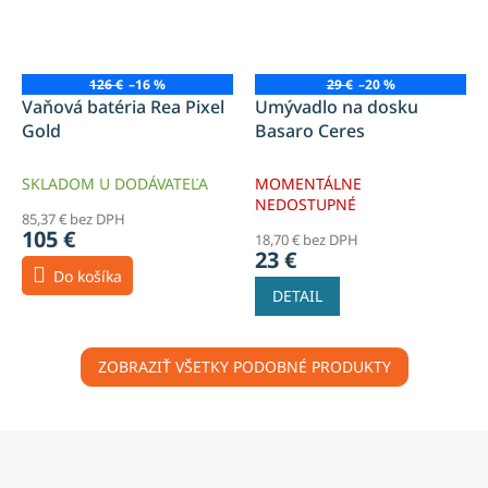
126 €
–16 %
29 €
–20 %
Vaňová batéria Rea Pixel
Umývadlo na dosku
Gold
Basaro Ceres
SKLADOM U DODÁVATEĽA
MOMENTÁLNE
NEDOSTUPNÉ
85,37 € bez DPH
105 €
18,70 € bez DPH
23 €
Do košíka
DETAIL
ZOBRAZIŤ VŠETKY PODOBNÉ PRODUKTY