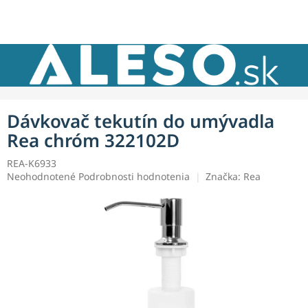
Prejsť
NÁKU
na
obsah
KOŠÍK
Dávkovač tekutín do umývadla
Rea chróm 322102D
REA-K6933
Priemerné
Neohodnotené
Podrobnosti hodnotenia
Značka:
Rea
hodnotenie
produktu
je
0,0
z
5
hviezdičiek.