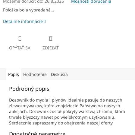
Môžeme doručiť do:
26.8.2026
Možnosti doručenia
Položka bola vypredaná…
Detailné informácie
OPÝTAŤ SA
ZDIEĽAŤ
Popis
Hodnotenie
Diskusia
Podrobný popis
Dozownik do mydła i płynów idealnie pasuje do naszych
zlewozmywaków, które znajdziecie Państwo na naszych
aukcjach. Dozownik został pokryty warstwą chromu, która
trwale błyszczy nawet po wielokrotnym użytkowaniu.
Serdecznie zapraszamy do obejrzenia naszej oferty.
Dodatočné parametre