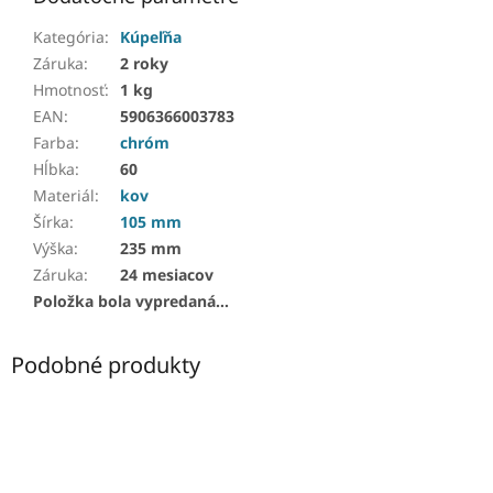
Kategória
:
Kúpeľňa
Záruka
:
2 roky
Hmotnosť
:
1 kg
EAN
:
5906366003783
Farba
:
chróm
Hĺbka
:
60
Materiál
:
kov
Šírka
:
105 mm
Výška
:
235 mm
Záruka
:
24 mesiacov
Položka bola vypredaná…
Podobné produkty