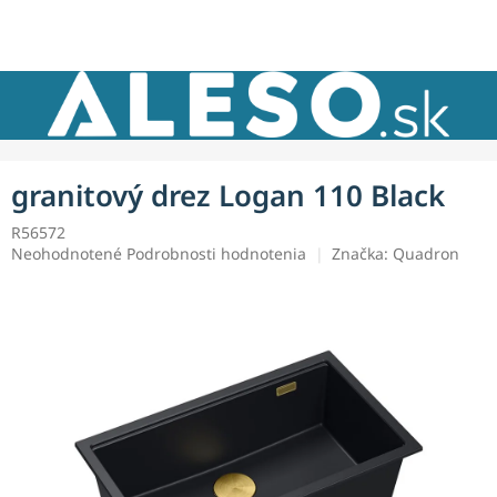
Prejsť
NÁKU
na
obsah
KOŠÍK
granitový drez Logan 110 Black
R56572
Priemerné
Neohodnotené
Podrobnosti hodnotenia
Značka:
Quadron
hodnotenie
produktu
je
0,0
z
5
hviezdičiek.