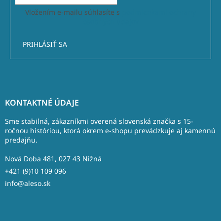
Vložením e-mailu súhlasíte s
podmienkami ochrany
osobných údajov
PRIHLÁSIŤ SA
Z
á
KONTAKTNÉ ÚDAJE
p
ä
Sme stabilná, zákazníkmi overená slovenská značka s 15-
t
ročnou históriou, ktorá okrem e-shopu prevádzkuje aj kamennú
predajňu.
i
e
Nová Doba 481, 027 43 Nižná
+421 (9)10 109 096
info@aleso.sk