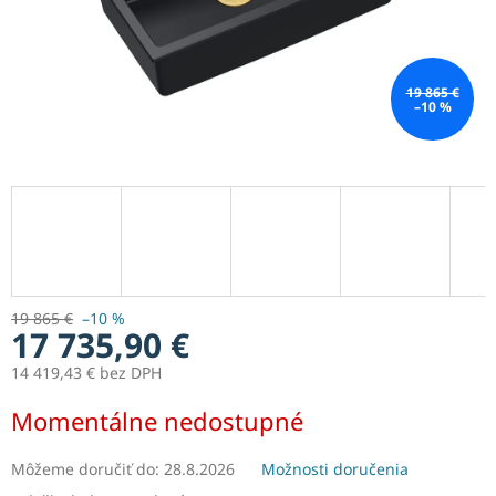
19 865 €
–10 %
19 865 €
–10 %
17 735,90 €
14 419,43 € bez DPH
Jednotková
Momentálne nedostupné
cena:
Môžeme doručiť do:
28.8.2026
Možnosti doručenia