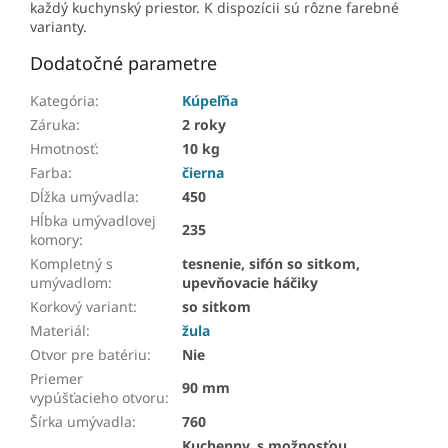
každý kuchynský priestor. K dispozícii sú rôzne farebné
varianty.
Dodatočné parametre
Kategória
:
Kúpeľňa
Záruka
:
2 roky
Hmotnosť
:
10 kg
Farba
:
čierna
Dĺžka umývadla
:
450
Hĺbka umývadlovej
235
komory
:
Kompletný s
tesnenie, sifón so sitkom,
umývadlom
:
upevňovacie háčiky
Korkový variant
:
so sitkom
Materiál
:
žula
Otvor pre batériu
:
Nie
Priemer
90 mm
vypúšťacieho otvoru
:
Šírka umývadla
:
760
Kuchenny, s možnosťou