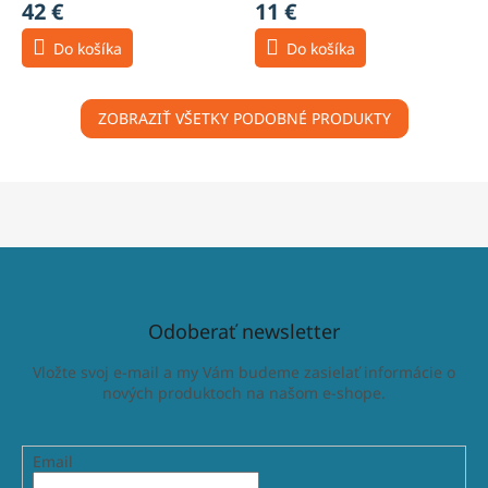
42 €
11 €
Do košíka
Do košíka
ZOBRAZIŤ VŠETKY PODOBNÉ PRODUKTY
Odoberať newsletter
Vložte svoj e-mail a my Vám budeme zasielať informácie o
nových produktoch na našom e-shope.
Email