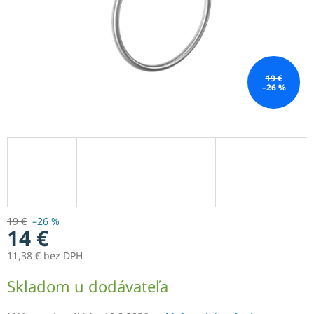
19 €
–26 %
19 €
–26 %
14 €
11,38 € bez DPH
Jednotková
Skladom u dodávateľa
cena: