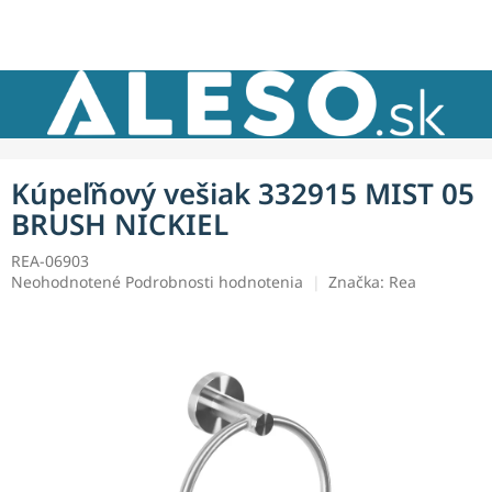
Prejsť
NÁKU
na
obsah
KOŠÍK
Kúpeľňový vešiak 332915 MIST 05
BRUSH NICKIEL
REA-06903
Priemerné
Neohodnotené
Podrobnosti hodnotenia
Značka:
Rea
hodnotenie
produktu
je
0,0
z
5
hviezdičiek.