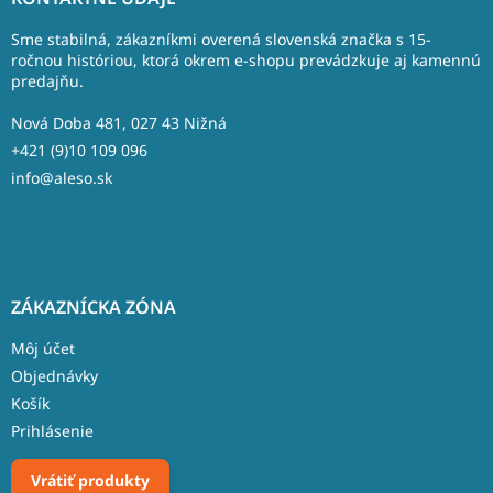
p
ä
Sme stabilná, zákazníkmi overená slovenská značka s 15-
t
ročnou históriou, ktorá okrem e-shopu prevádzkuje aj kamennú
predajňu.
i
e
Nová Doba 481, 027 43 Nižná
+421 (9)10 109 096
info@aleso.sk
ZÁKAZNÍCKA ZÓNA
Môj účet
Objednávky
Košík
Prihlásenie
Vrátiť produkty