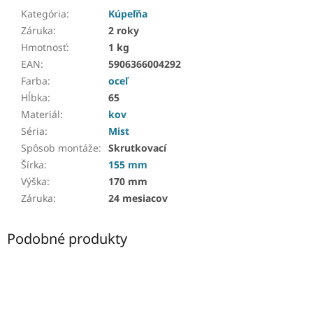
Kategória
:
Kúpeľňa
Záruka
:
2 roky
Hmotnosť
:
1 kg
EAN
:
5906366004292
Farba
:
oceľ
Hĺbka
:
65
Materiál
:
kov
Séria
:
Mist
Spôsob montáže
:
Skrutkovací
Šírka
:
155 mm
Výška
:
170 mm
Záruka
:
24 mesiacov
Podobné produkty