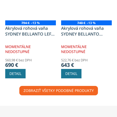
794 €
–13 %
740 €
–13 %
Akrylová rohová vaňa
Akrylová rohová vaňa
SYDNEY BELLANTO LEFT
SYDNEY BELLANTO
160cm
RIGHT 150cm
MOMENTÁLNE
MOMENTÁLNE
NEDOSTUPNÉ
NEDOSTUPNÉ
560,98 € bez DPH
522,76 € bez DPH
690 €
643 €
DETAIL
DETAIL
ZOBRAZIŤ VŠETKY PODOBNÉ PRODUKTY