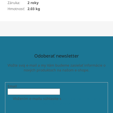
Záruka
:
2 roky
Hmotnosť
:
2.03 kg
Odoberať newsletter
Vložte svoj e-mail a my Vám budeme zasielať informácie o
nových produktoch na našom e-shope.
Email
Vložením e-mailu súhlasíte s
podmienkami ochrany
osobných údajov