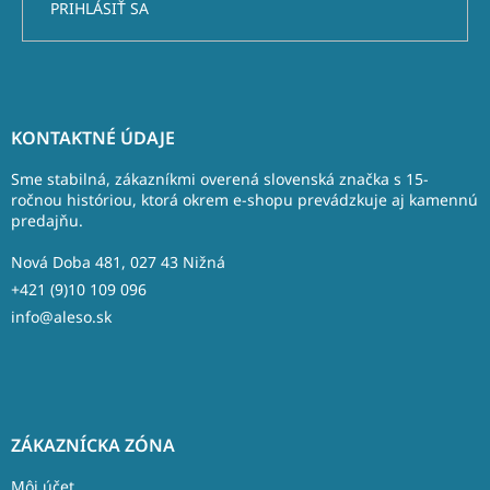
PRIHLÁSIŤ SA
Z
á
KONTAKTNÉ ÚDAJE
p
ä
Sme stabilná, zákazníkmi overená slovenská značka s 15-
t
ročnou históriou, ktorá okrem e-shopu prevádzkuje aj kamennú
predajňu.
i
e
Nová Doba 481, 027 43 Nižná
+421 (9)10 109 096
info@aleso.sk
ZÁKAZNÍCKA ZÓNA
Môj účet