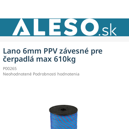
Prejsť
NÁKU
na
obsah
KOŠÍK
Lano 6mm PPV závesné pre
čerpadlá max 610kg
P00265
Priemerné
Neohodnotené
Podrobnosti hodnotenia
hodnotenie
produktu
je
0,0
z
5
hviezdičiek.