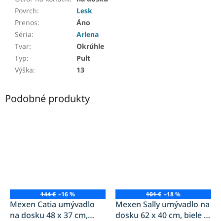
Povrch
:
Lesk
Prenos
:
Áno
Séria
:
Arlena
Tvar
:
Okrúhle
Typ
:
Pult
Výška
:
13
Podobné produkty
144 €
–16 %
101 €
–18 %
Mexen Catia umývadlo
Mexen Sally umývadlo na
na dosku 48 x 37 cm,
dosku 62 x 40 cm, biele -