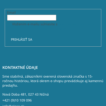
Email
Vložením e-mailu súhlasíte s
podmienkami ochrany
osobných údajov
PRIHLÁSIŤ SA
Z
á
KONTAKTNÉ ÚDAJE
p
ä
Sme stabilná, zákazníkmi overená slovenská značka s 15-
t
ročnou históriou, ktorá okrem e-shopu prevádzkuje aj kamennú
predajňu.
i
e
Nová Doba 481, 027 43 Nižná
+421 (9)10 109 096