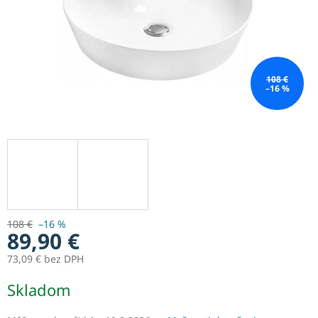
108 €
–16 %
108 €
–16 %
89,90 €
73,09 € bez DPH
Jednotková
Skladom
cena: