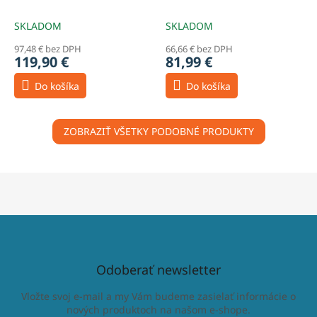
čierne matné - 21314885
21076200
SKLADOM
SKLADOM
97,48 € bez DPH
66,66 € bez DPH
119,90 €
81,99 €
Do košíka
Do košíka
ZOBRAZIŤ VŠETKY PODOBNÉ PRODUKTY
Odoberať newsletter
Vložte svoj e-mail a my Vám budeme zasielať informácie o
nových produktoch na našom e-shope.