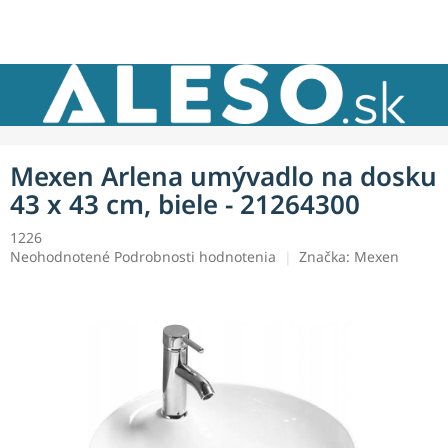
Prejsť
NÁKU
na
obsah
KOŠÍK
Mexen Arlena umývadlo na dosku
43 x 43 cm, biele - 21264300
1226
Priemerné
Neohodnotené
Podrobnosti hodnotenia
Značka:
Mexen
hodnotenie
produktu
je
0,0
z
5
hviezdičiek.