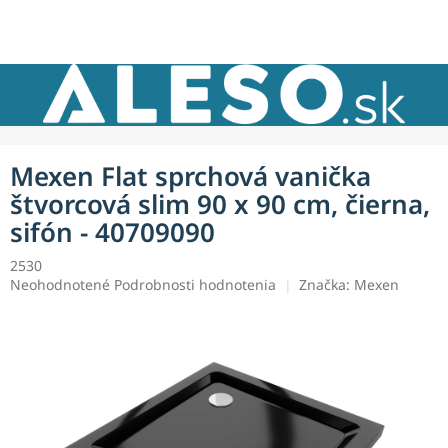
Prejsť
NÁKU
na
obsah
KOŠÍK
Mexen Flat sprchová vanička
štvorcová slim 90 x 90 cm, čierna,
sifón - 40709090
2530
Priemerné
Neohodnotené
Podrobnosti hodnotenia
Značka:
Mexen
hodnotenie
produktu
je
0,0
z
5
hviezdičiek.