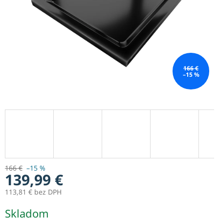
166 €
–15 %
166 €
–15 %
139,99 €
113,81 € bez DPH
Jednotková
Skladom
cena: