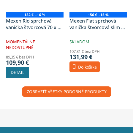
132 €
–16 %
156 €
–15 %
Mexen Rio sprchová
Mexen Flat sprchová
vanička štvorcová 70 x 70
vanička štvorcová slim 90
cm, biela - 45107070
x 90 cm, biela, sifón -
40109090
MOMENTÁLNE
SKLADOM
NEDOSTUPNÉ
107,31 € bez DPH
131,99 €
89,35 € bez DPH
109,90 €
Do košíka
DETAIL
ZOBRAZIŤ VŠETKY PODOBNÉ PRODUKTY