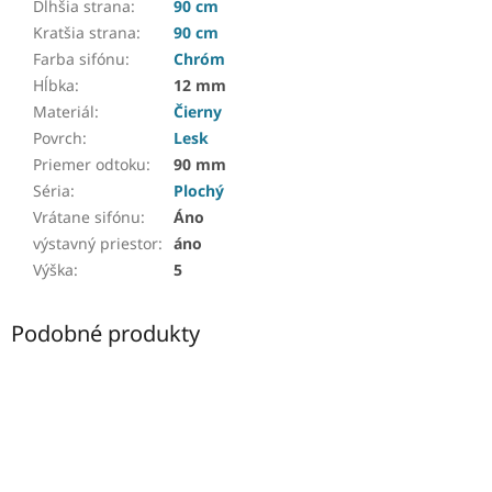
Dlhšia strana
:
90 cm
Kratšia strana
:
90 cm
Farba sifónu
:
Chróm
Hĺbka
:
12 mm
Materiál
:
Čierny
Povrch
:
Lesk
Priemer odtoku
:
90 mm
Séria
:
Plochý
Vrátane sifónu
:
Áno
výstavný priestor
:
áno
Výška
:
5
Podobné produkty