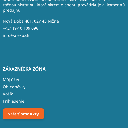
t
ročnou históriou, ktorá okrem e-shopu prevádzkuje aj kamennú
predajňu.
i
e
Nová Doba 481, 027 43 Nižná
+421 (9)10 109 096
info@aleso.sk
ZÁKAZNÍCKA ZÓNA
Môj účet
Objednávky
Košík
Prihlásenie
Vrátiť produkty