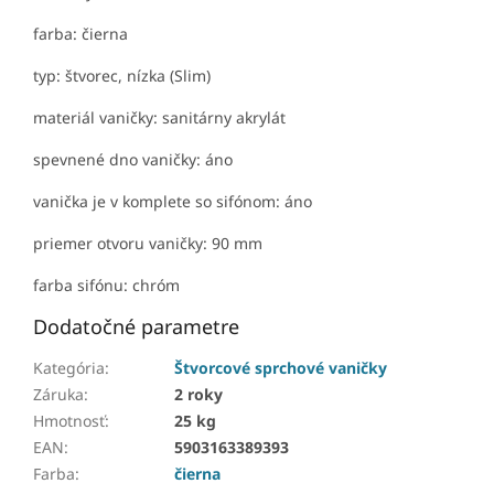
farba: čierna
typ: štvorec, nízka (Slim)
materiál vaničky: sanitárny akrylát
spevnené dno vaničky: áno
vanička je v komplete so sifónom: áno
priemer otvoru vaničky: 90 mm
farba sifónu: chróm
Dodatočné parametre
Kategória
:
Štvorcové sprchové vaničky
Záruka
:
2 roky
Hmotnosť
:
25 kg
EAN
:
5903163389393
Farba
:
čierna