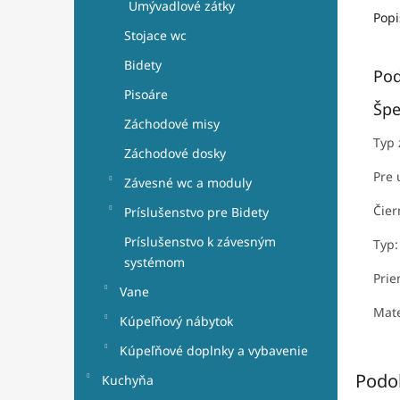
Umývadlové zátky
Popi
Stojace wc
Bidety
Pod
Pisoáre
Špe
Záchodové misy
Typ 
Záchodové dosky
Pre 
Závesné wc a moduly
Čier
Príslušenstvo pre Bidety
Príslušenstvo k závesným
Typ:
systémom
Prie
Vane
Mate
Kúpeľňový nábytok
Kúpeľňové doplnky a vybavenie
Podo
Kuchyňa