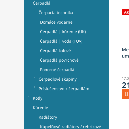
Čerpadlá
Ak
Čerpacia technika
Domáce vodárne
Čerpadlá | kúrenie (UK)
Čerpadlá | voda (TUV)
Mex
Čerpadlá kalové
um
Čerpadlá povrchové
bez
ke
Ponorné čerpadlá
mat
17,
Čerpadlové skupiny
2
Príslušenstvo k čerpadlám
Kotly
Kúrenie
Radiátory
Kúpeľňové radiátory / rebríkové