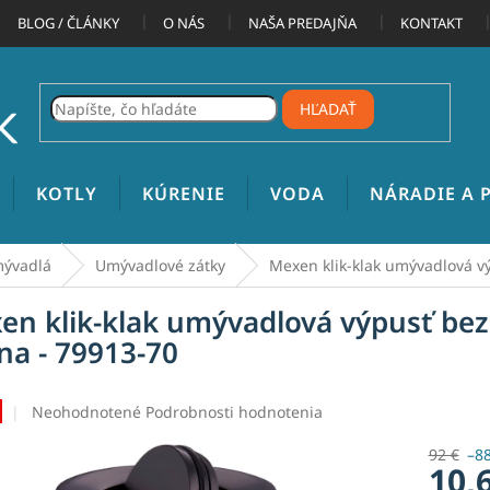
BLOG / ČLÁNKY
O NÁS
NAŠA PREDAJŇA
KONTAKT
HĽADAŤ
KOTLY
KÚRENIE
VODA
NÁRADIE A
ývadlá
Umývadlové zátky
Mexen klik-klak umývadlová v
en klik-klak umývadlová výpusť be
rna - 79913-70
Priemerné
Neohodnotené
Podrobnosti hodnotenia
hodnotenie
produktu
92 €
–8
10,
je