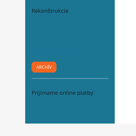
Rekonštrukcie
Plánujete rekonštrukciu? Prečo
je Aleso viac než len „obchod s
obkladačkami“
Ako vybrať dokonalú dlažbu a
obklad do vašej kúpeľne:
Kompletný sprievodca
ARCHÍV
Prijímame online platby