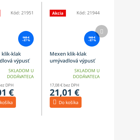
Kód:
21951
Kód:
21944
Akcia
Ďalší
produkt
165 €
165 €
–87 %
–87 %
klik-klak
Mexen klik-klak
lová výpusť
umývadlová výpusť
epadu guľatá
bez prepadu guľatá
SKLADOM U
SKLADOM U
cká šedá
keramická tmavá
DODÁVATEĽA
DODÁVATEĽA
 matná -
zelená matná -
bez DPH
17,08 € bez DPH
69
79910-48
01 €
21,01 €
košíka
Do košíka