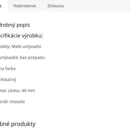
s
Hodnotenie
Diskusia
robný popis
cifikácie výrobku:
zátky: Malé umývadlo
umývadlá: bez prepadu
na farba
 Rotačný
mer závitu: 40 mm
riál: mosadz
bné produkty