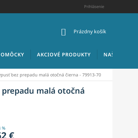
HODNOTENIE OBCHODU
CENNÍK INŠTALATÉRSKYCH PRÁC
Prihlásenie
NÁKUPNÝ
Prázdny košík
KOŠÍK
 POMÔCKY
AKCIOVÉ PRODUKTY
NAŠE REALIZ
ýpusť bez prepadu malá otočná čierna - 79913-70
z prepadu malá otočná
8 %
62 €