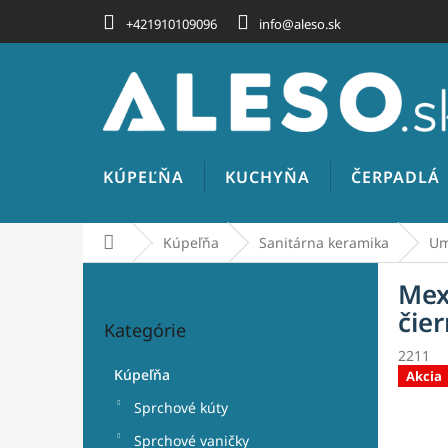
Prejsť
+421910109096
info@aleso.sk
na
obsah
KÚPEĽŇA
KUCHYŇA
ČERPADLÁ
Domov
Kúpeľňa
Sanitárna keramika
Um
B
Mex
o
Preskočiť
č
čie
Kategórie
kategórie
n
2211
ý
Kúpeľňa
Akcia
p
a
Sprchové kúty
n
Sprchové vaničky