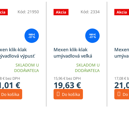
Kód:
21950
Kód:
2334
cia
Akcia
Akcia
165 €
161 €
–87 %
–87 %
en klik-klak
Mexen klik-klak
Mexen 
ývadlová výpusť
umývadlová veľká
umývad
 prepadu guľatá
zátka univerzálna
bez pr
SKLADOM U
SKLADOM U
ramická hnedá
starožitná mosadz -
kerami
DODÁVATEĽA
DODÁVATEĽA
ná - 79910-68
79930-40
modrá
08 € bez DPH
15,96 € bez DPH
17,08 € 
79910-
1,01 €
19,63 €
21,
Do košíka
Do košíka
Do 