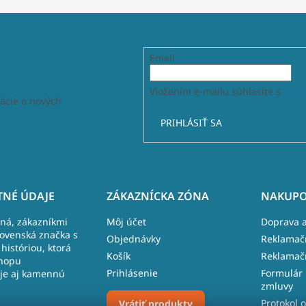
Email
Vložením e-mailu súhlasíte s
podm
ácie o nových
PRIHLÁSIŤ SA
NÉ ÚDAJE
ZÁKAZNÍCKA ZÓNA
NAKUPO
lná, zákazníkmi
Môj účet
Doprava a
lovenská značka s
Objednávky
Reklamač
históriou, ktorá
Košík
Reklamač
hopu
Prihlásenie
Formulár 
je aj kamennú
zmluvy
Protokol o
Vrátiť produkty