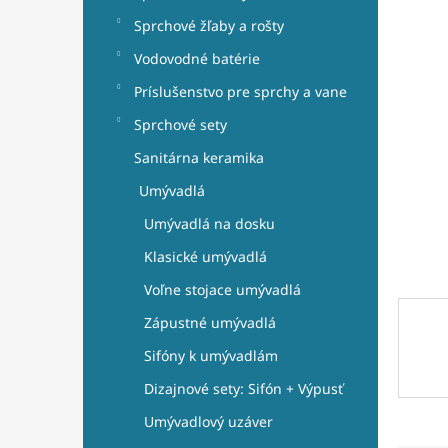
e
l
Sprchové žľaby a rošty
Vodovodné batérie
Príslušenstvo pre sprchy a vane
Sprchové sety
Sanitárna keramika
Umývadlá
Umývadlá na dosku
Klasické umývadlá
Voľne stojace umývadlá
Zápustné umývadlá
Sifóny k umývadlám
Dizajnové sety: Sifón + Výpusť
Umývadlový uzáver