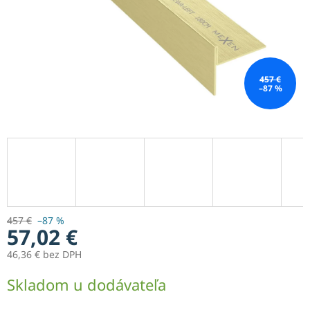
457 €
–87 %
457 €
–87 %
57,02 €
46,36 € bez DPH
Jednotková
Skladom u dodávateľa
cena: