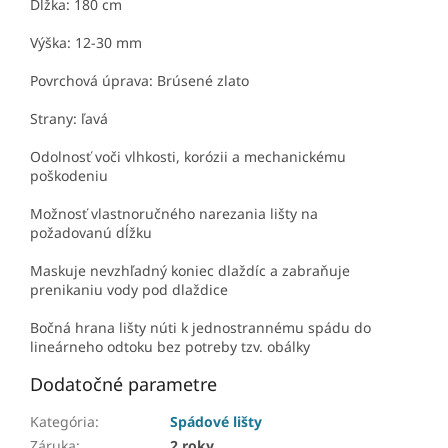
Dĺžka: 180 cm
Výška: 12-30 mm
Povrchová úprava: Brúsené zlato
Strany: ľavá
Odolnosť voči vlhkosti, korózii a mechanickému
poškodeniu
Možnosť vlastnoručného narezania lišty na
požadovanú dĺžku
Maskuje nevzhľadný koniec dlaždíc a zabraňuje
prenikaniu vody pod dlaždice
Bočná hrana lišty núti k jednostrannému spádu do
lineárneho odtoku bez potreby tzv. obálky
Dodatočné parametre
Kategória
:
Spádové lišty
Záruka
:
2 roky