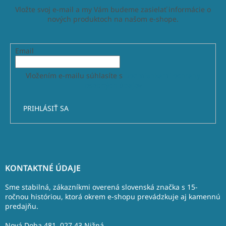
Vložte svoj e-mail a my Vám budeme zasielať informácie o
nových produktoch na našom e-shope.
Email
Vložením e-mailu súhlasíte s
podmienkami ochrany
osobných údajov
PRIHLÁSIŤ SA
Z
á
KONTAKTNÉ ÚDAJE
p
ä
Sme stabilná, zákazníkmi overená slovenská značka s 15-
t
ročnou históriou, ktorá okrem e-shopu prevádzkuje aj kamennú
predajňu.
i
e
Nová Doba 481, 027 43 Nižná