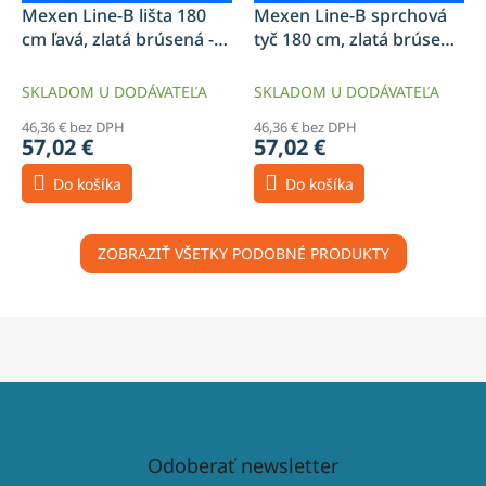
Mexen Line-B lišta 180
Mexen Line-B sprchová
cm ľavá, zlatá brúsená -
tyč 180 cm, zlatá brúsená
185502180L
- 185503180U
SKLADOM U DODÁVATEĽA
SKLADOM U DODÁVATEĽA
46,36 € bez DPH
46,36 € bez DPH
57,02 €
57,02 €
Do košíka
Do košíka
ZOBRAZIŤ VŠETKY PODOBNÉ PRODUKTY
Odoberať newsletter