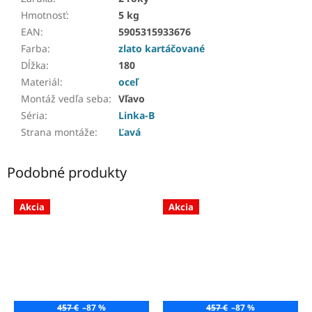
Hmotnosť
:
5 kg
EAN
:
5905315933676
Farba
:
zlato kartáčované
Dĺžka
:
180
Materiál
:
oceľ
Montáž vedľa seba
:
Vľavo
Séria
:
Linka-B
Strana montáže
:
Ľavá
Podobné produkty
Akcia
Akcia
457 €
–87 %
457 €
–87 %