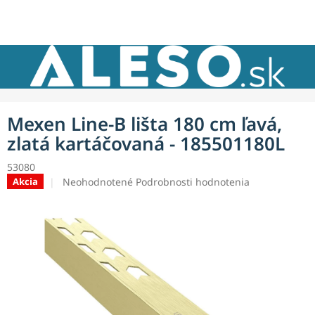
Prejsť
NÁKU
na
obsah
KOŠÍK
Mexen Line-B lišta 180 cm ľavá,
zlatá kartáčovaná - 185501180L
53080
Priemerné
Neohodnotené
Podrobnosti hodnotenia
Akcia
hodnotenie
produktu
je
0,0
z
5
hviezdičiek.