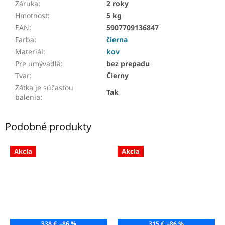
Záruka
:
2 roky
Hmotnosť
:
5 kg
EAN
:
5907709136847
Farba
:
čierna
Materiál
:
kov
Pre umývadlá
:
bez prepadu
Tvar
:
Čierny
Zátka je súčasťou
Tak
balenia
:
Podobné produkty
Akcia
Akcia
338 €
–86 %
315 €
–86 %