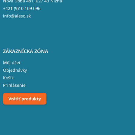
Nová Doba 481, 027 43 Nižná
+421 (9)10 109 096
info@aleso.sk
ZÁKAZNÍCKA ZÓNA
Môj účet
Objednávky
Košík
Prihlásenie
Vrátiť produkty