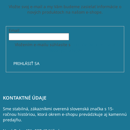
Vložte svoj e-mail a my Vám budeme zasielať informácie o
nových produktoch na našom e-shope.
Email
Vložením e-mailu súhlasíte s
podmienkami ochrany
osobných údajov
PRIHLÁSIŤ SA
Z
á
KONTAKTNÉ ÚDAJE
p
ä
Sme stabilná, zákazníkmi overená slovenská značka s 15-
t
ročnou históriou, ktorá okrem e-shopu prevádzkuje aj kamennú
predajňu.
i
e