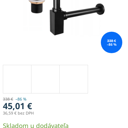
338 €
–86 %
338 €
–86 %
45,01 €
36,59 € bez DPH
Jednotková
Skladom u dodávateľa
cena: