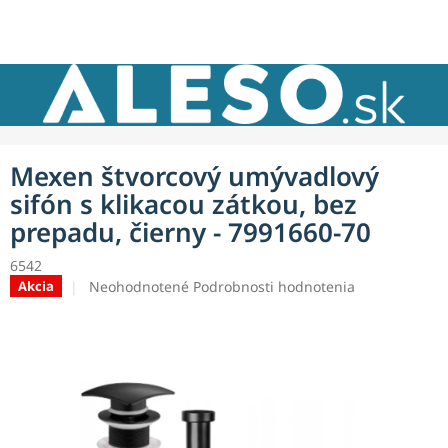
Prejsť
NÁKU
na
obsah
KOŠÍK
Mexen štvorcový umývadlový
sifón s klikacou zátkou, bez
prepadu, čierny - 7991660-70
6542
Priemerné
Neohodnotené
Podrobnosti hodnotenia
Akcia
hodnotenie
produktu
je
0,0
z
5
hviezdičiek.