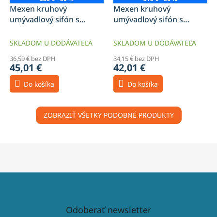
Mexen kruhový
Mexen kruhový
umývadlový sifón s
umývadlový sifón s
klikacou zátkou, s
keramickou zátkou, bez
prepadom, zlatý -
prepadu, biely - 7991050-
SKLADOM U DODÁVATEĽA
SKLADOM U DODÁVATEĽA
7992050-50
25
36,59 € bez DPH
34,15 € bez DPH
45,01 €
42,01 €
Do košíka
Do košíka
ZOBRAZIŤ VŠETKY PODOBNÉ PRODUKTY
Odoberať newsletter