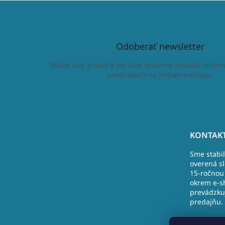
Odoberať newsletter
Vložte svoj e-mail a my Vám budeme zasielať inform
produktoch na našom e-shope.
Z
á
KONTAKT
p
Sme stabi
ä
overená s
t
15-ročnou 
i
okrem e-s
e
prevádzku
predajňu.
Nová Doba