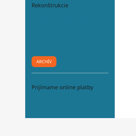
Rekonštrukcie
Plánujete rekonštrukciu? Prečo
je Aleso viac než len „obchod s
obkladačkami“
Ako vybrať dokonalú dlažbu a
obklad do vašej kúpeľne:
Kompletný sprievodca
ARCHÍV
Prijímame online platby