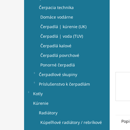
e
hviezdi
l
Čerpacia technika
Domáce vodárne
Čerpadlá | kúrenie (UK)
Čerpadlá | voda (TUV)
Čerpadlá kalové
Čerpadlá povrchové
Ponorné čerpadlá
Čerpadlové skupiny
Príslušenstvo k čerpadlám
Kotly
Kúrenie
Radiátory
Popi
Kúpeľňové radiátory / rebríkové