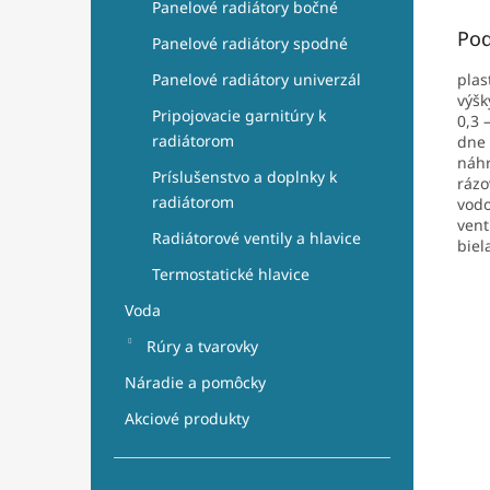
Panelové radiátory bočné
Pod
Panelové radiátory spodné
plas
Panelové radiátory univerzál
výšk
Pripojovacie garnitúry k
0,3 
radiátorom
dne 
náhr
Príslušenstvo a doplnky k
rázo
radiátorom
vodo
vent
Radiátorové ventily a hlavice
biel
Termostatické hlavice
Voda
Rúry a tvarovky
Náradie a pomôcky
Akciové produkty