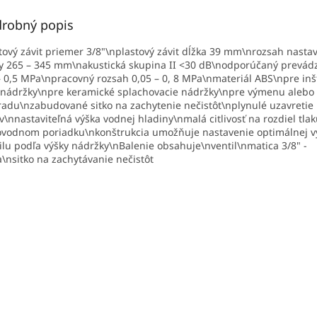
robný popis
tový závit priemer 3/8"\nplastový závit dĺžka 39 mm\nrozsah nasta
y 265 – 345 mm\nakustická skupina II <30 dB\nodporúčaný prevádz
– 0,5 MPa\npracovný rozsah 0,05 – 0, 8 MPa\nmateriál ABS\npre inš
nádržky\npre keramické splachovacie nádržky\npre výmenu alebo
adu\nzabudované sitko na zachytenie nečistôt\nplynulé uzavretie
v\nnastaviteľná výška vodnej hladiny\nmalá citlivosť na rozdiel tlak
vodnom poriadku\nkonštrukcia umožňuje nastavenie optimálnej v
ilu podľa výšky nádržky\nBalenie obsahuje\nventil\nmatica 3/8" -
a\nsitko na zachytávanie nečistôt