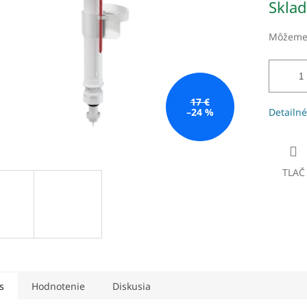
Skla
čiek.
cena:
Môžeme 
17 €
–24 %
Detailné
TLAČ
s
Hodnotenie
Diskusia