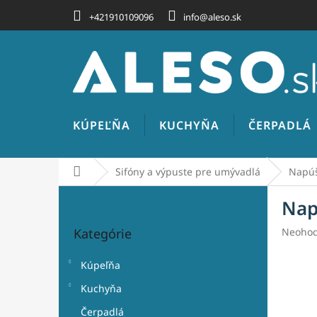
Prejsť
+421910109096
info@aleso.sk
na
obsah
KÚPEĽŇA
KUCHYŇA
ČERPADLÁ
Domov
Sifóny a výpuste pre umývadlá
Napúš
B
Nap
o
Preskočiť
č
Prieme
Kategórie
Neohod
kategórie
n
hodnot
ý
produk
Kúpeľňa
p
je
a
0,0
Kuchyňa
z
n
Čerpadlá
5