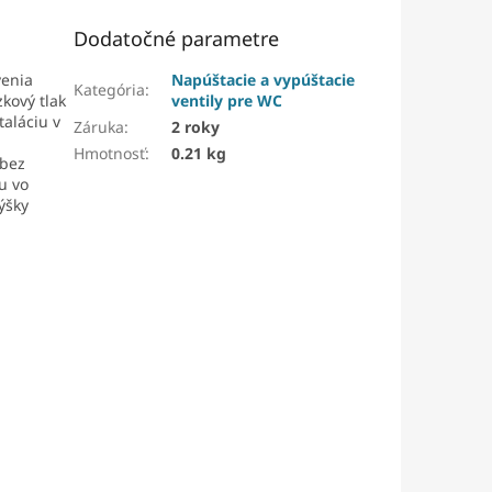
Dodatočné parametre
venia
Napúštacie a vypúštacie
Kategória
:
kový tlak
ventily pre WC
taláciu v
Záruka
:
2 roky
Hmotnosť
:
0.21 kg
 bez
u vo
ýšky