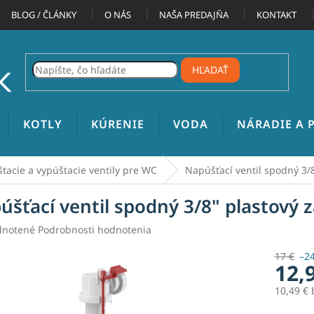
BLOG / ČLÁNKY
O NÁS
NAŠA PREDAJŇA
KONTAKT
HĽADAŤ
KOTLY
KÚRENIE
VODA
NÁRADIE A
tacie a vypúštacie ventily pre WC
Napúšťací ventil spodný 3/8
úšťací ventil spodný 3/8" plastový z
rné
notené
Podrobnosti hodnotenia
enie
tu
17 €
–2
12,
10,49 €
Jednotk