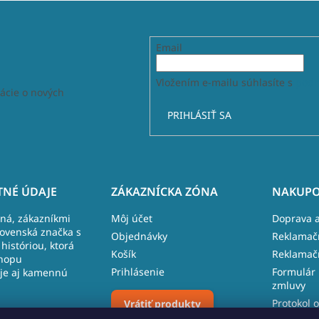
Email
Vložením e-mailu súhlasíte s
podm
ácie o nových
PRIHLÁSIŤ SA
NÉ ÚDAJE
ZÁKAZNÍCKA ZÓNA
NAKUPO
lná, zákazníkmi
Môj účet
Doprava a
lovenská značka s
Objednávky
Reklamač
históriou, ktorá
Košík
Reklamač
hopu
Prihlásenie
Formulár 
je aj kamennú
zmluvy
Protokol o
Vrátiť produkty
 481, 027 43
reklamáci