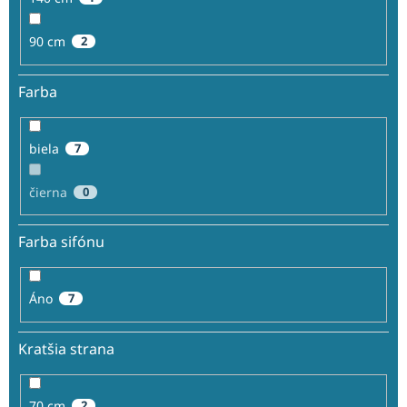
90 cm
2
Farba
biela
7
čierna
0
Farba sifónu
Áno
7
Kratšia strana
70 cm
2