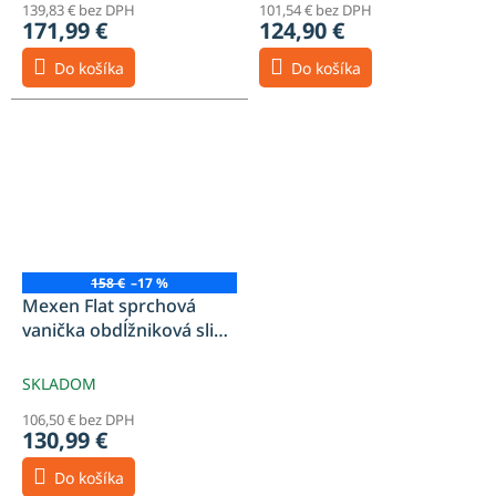
139,83 € bez DPH
101,54 € bez DPH
171,99 €
124,90 €
Do košíka
Do košíka
158 €
–17 %
Mexen Flat sprchová
vanička obdĺžniková slim
90 x 80 cm, biela, sifón -
40108090
SKLADOM
106,50 € bez DPH
130,99 €
Do košíka