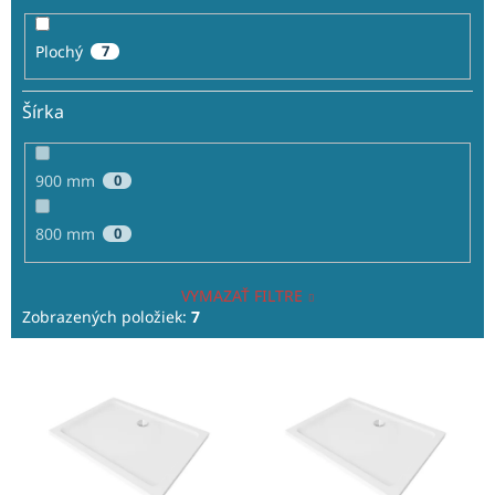
Plochý
7
Šírka
900 mm
0
800 mm
0
VYMAZAŤ FILTRE
Zobrazených položiek:
7
V
ý
p
i
s
p