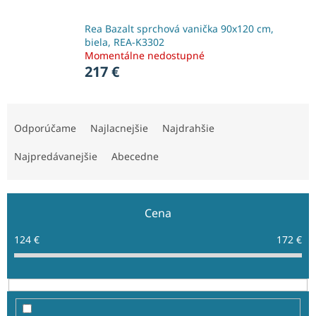
Rea Bazalt sprchová vanička 90x120 cm,
biela, REA-K3302
Momentálne nedostupné
217 €
R
a
Odporúčame
Najlacnejšie
Najdrahšie
d
e
Najpredávanejšie
Abecedne
n
i
e
Cena
p
r
124
€
172
€
o
d
u
k
t