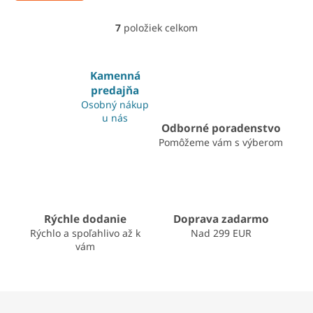
7
položiek celkom
O
v
l
á
Kamenná
d
predajňa
a
Osobný nákup
c
u nás
i
Odborné poradenstvo
e
Pomôžeme vám s výberom
p
r
v
k
y
v
Rýchle dodanie
Doprava zadarmo
ý
Rýchlo a spoľahlivo až k
Nad 299 EUR
p
vám
i
s
u