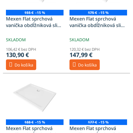
r
o
155 €
–15 %
175 €
–15 %
d
Mexen Flat sprchová
Mexen Flat sprchová
u
vanička obdĺžniková slim
vanička obdĺžniková slim
k
100 x 80 cm, biela, sifón -
120 x 80 cm, biela, sifón -
t
40108010
40108012
SKLADOM
SKLADOM
o
106,42 € bez DPH
120,32 € bez DPH
v
130,90 €
147,99 €
Do košíka
Do košíka
188 €
–15 %
177 €
–15 %
Mexen Flat sprchová
Mexen Flat sprchová