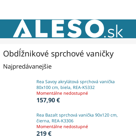
Prejsť
NÁKU
na
obsah
KOŠÍK
Obdĺžnikové sprchové vaničky
Najpredávanejšie
Rea Savoy akrylátová sprchová vanička
80x100 cm, biela, REA-K5332
Momentálne nedostupné
157,90 €
Rea Bazalt sprchová vanička 90x120 cm,
čierna, REA-K3306
Momentálne nedostupné
219 €