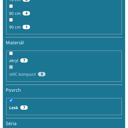
80 cm
4
90 cm
1
Materiál
akryl
7
sMC kompozit
0
Povrch
Lesk
7
Séria