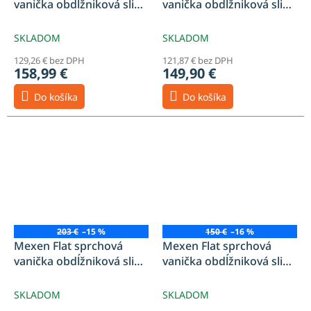
vanička obdĺžniková slim
vanička obdĺžniková slim
120 x 90 cm, biela, sifón -
130 x 70 cm, biela, sifón -
40109012
40107013
SKLADOM
SKLADOM
129,26 € bez DPH
121,87 € bez DPH
158,99 €
149,90 €
Do košíka
Do košíka
203 €
–15 %
150 €
–16 %
Mexen Flat sprchová
Mexen Flat sprchová
vanička obdĺžniková slim
vanička obdĺžniková slim
140 x 80 cm, biela, sifón -
90 x 70 cm, biela, sifón -
40108014
40107090
SKLADOM
SKLADOM