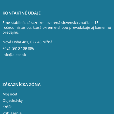
Z
á
KONTAKTNÉ ÚDAJE
p
ä
Sme stabilná, zákazníkmi overená slovenská značka s 15-
t
ročnou históriou, ktorá okrem e-shopu prevádzkuje aj kamennú
predajňu.
i
e
Nová Doba 481, 027 43 Nižná
+421 (9)10 109 096
info@aleso.sk
ZÁKAZNÍCKA ZÓNA
Môj účet
Objednávky
Košík
Prihlásenie