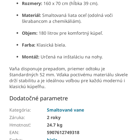
Rozmery:
160 x 70 cm (hĺbka 39 cm).
Materiál:
Smaltovaná liata oceľ (odolná voči
škrabancom a chemikáliám).
Objem:
180 litrov pre komfortný kúpeľ.
Farba:
Klasická biela.
Montáž:
Určená na inštaláciu na nohy.
Vaňa disponuje prepadom, priemer odtoku je
štandardných 52 mm. Vďaka poctivému materiálu skvele
drží stabilitu a je ideálnou voľbou pre každú modernú i
klasickú kúpeľňu.
Dodatočné parametre
Kategória
:
Smaltované vane
Záruka
:
2 roky
Hmotnosť
:
24.7 kg
EAN
:
5907612749318
Farba
:
biela