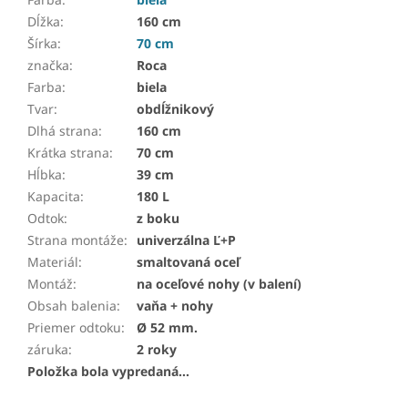
Dĺžka
:
160 cm
Šírka
:
70 cm
značka
:
Roca
Farba
:
biela
Tvar
:
obdĺžnikový
Dlhá strana
:
160 cm
Krátka strana
:
70 cm
Hĺbka
:
39 cm
Kapacita
:
180 L
Odtok
:
z boku
Strana montáže
:
univerzálna Ľ+P
Materiál
:
smaltovaná oceľ
Montáž
:
na oceľové nohy (v balení)
Obsah balenia
:
vaňa + nohy
Priemer odtoku
:
Ø 52 mm.
záruka
:
2 roky
Položka bola vypredaná…