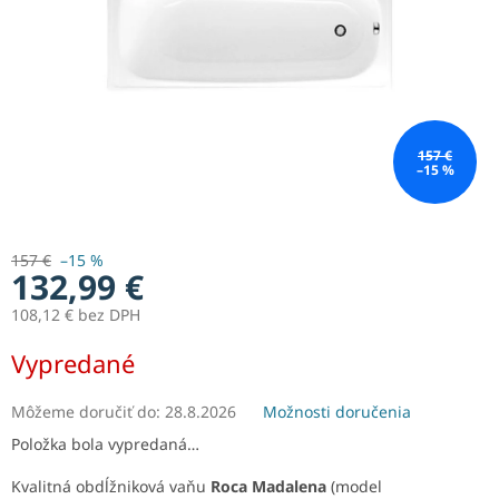
157 €
–15 %
157 €
–15 %
132,99 €
108,12 € bez DPH
Jednotková
Vypredané
cena:
Môžeme doručiť do:
28.8.2026
Možnosti doručenia
Položka bola vypredaná…
Kvalitná obdĺžniková vaňu
Roca Madalena
(model