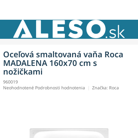
Prejsť
NÁKU
na
obsah
KOŠÍK
Oceľová smaltovaná vaňa Roca
MADALENA 160x70 cm s
nožičkami
960019
Priemerné
Neohodnotené
Podrobnosti hodnotenia
Značka:
Roca
hodnotenie
produktu
je
0,0
z
5
hviezdičiek.