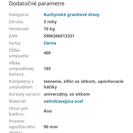
Dodatočné parametre
Kategória
:
Kuchynské granitové drezy
Záruka
:
2 roky
Hmotnosť
:
10 kg
EAN
:
5906366013331
Farba
:
čierna
Dĺžka
400
umývadla
:
Hĺbka
umývadlovej
185
komory
:
Kompletný s
tesnenie, sifón so sitkom, upevňovacie
umývadlom
:
háčiky
Korkový variant
:
univerzálny, so sitkom
Materiál
:
nehrdzavejúca oceľ
Otvor pre
Áno
batériu
:
Priemer
vypúšťacieho
90 mm
otvoru
: