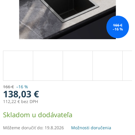
166 €
–16 %
166 €
–16 %
138,03 €
112,22 € bez DPH
Jednotková
Skladom u dodávateľa
cena:
Môžeme doručiť do:
19.8.2026
Možnosti doručenia