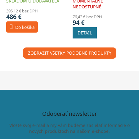
SKLADOM U DODÁVATEĽA
MOMENTÁLNE
NEDOSTUPNÉ
395,12 € bez DPH
486 €
76,42 € bez DPH
94 €
Do košíka
DETAIL
ZOBRAZIŤ VŠETKY PODOBNÉ PRODUKTY
Odoberať newsletter
Vložte svoj e-mail a my Vám budeme zasielať informácie o
nových produktoch na našom e-shope.