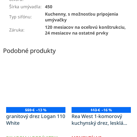
Šírka umývadla
:
450
Kuchenny, s možnosťou pripojenia
Typ sifónu
:
umývačky
120 mesiacov na oceľovú konštrukciu,
Záruka
:
24 mesiacov na ostatné prvky
Podobné produkty
559 €
–13 %
113 €
–16 %
granitový drez Logan 110
Rea West 1-komorový
White
kuchynský drez, lesklá
čierna žula, ZLE-00121