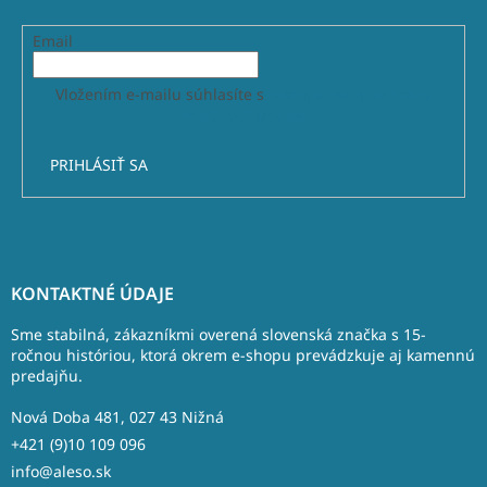
Email
Vložením e-mailu súhlasíte s
podmienkami ochrany
osobných údajov
PRIHLÁSIŤ SA
Z
á
KONTAKTNÉ ÚDAJE
p
ä
Sme stabilná, zákazníkmi overená slovenská značka s 15-
t
ročnou históriou, ktorá okrem e-shopu prevádzkuje aj kamennú
predajňu.
i
e
Nová Doba 481, 027 43 Nižná
+421 (9)10 109 096
info@aleso.sk