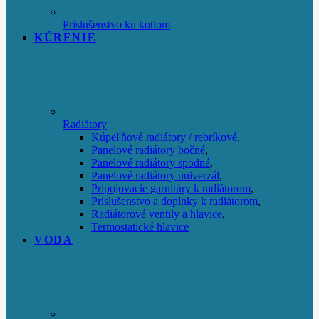
Príslušenstvo ku kotlom
KÚRENIE
Radiátory
Kúpeľňové radiátory / rebríkové
,
Panelové radiátory bočné
,
Panelové radiátory spodné
,
Panelové radiátory univerzál
,
Pripojovacie garnitúry k radiátorom
,
Príslušenstvo a doplnky k radiátorom
,
Radiátorové ventily a hlavice
,
Termostatické hlavice
VODA