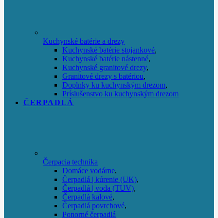
Kuchynské batérie a drezy
Kuchynské batérie stojankové
,
Kuchynské batérie nástenné
,
Kuchynské granitové drezy
,
Granitové drezy s batériou
,
Doplnky ku kuchynským drezom
,
Príslušenstvo ku kuchynským drezom
ČERPADLÁ
Čerpacia technika
Domáce vodárne
,
Čerpadlá | kúrenie (UK)
,
Čerpadlá | voda (TUV)
,
Čerpadlá kalové
,
Čerpadlá povrchové
,
Ponorné čerpadlá