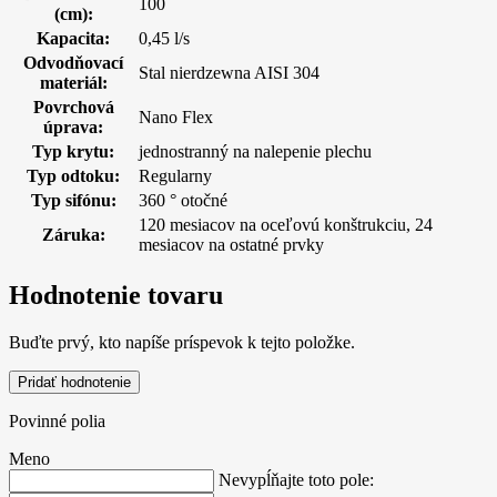
100
(cm)
:
Kapacita
:
0,45 l/s
Odvodňovací
Stal nierdzewna AISI 304
materiál
:
Povrchová
Nano Flex
úprava
:
Typ krytu
:
jednostranný na nalepenie plechu
Typ odtoku
:
Regularny
Typ sifónu
:
360 ° otočné
120 mesiacov na oceľovú konštrukciu, 24
Záruka
:
mesiacov na ostatné prvky
Hodnotenie tovaru
Buďte prvý, kto napíše príspevok k tejto položke.
Pridať hodnotenie
Povinné polia
Meno
Nevypĺňajte toto pole: