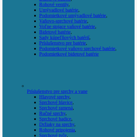
Rohové ventily
,
Umývadlové batérie
,
Podomietkové umývadlové batérie
,
Vaňovo-sprchové batérie
,
Voľne stojace vaňové batérie
,
Bidetové batérie
,
Sady kúpeľňových batérií
,
Príslušenstvo pre batérie
,
Podomietkové vaňovo sprchové batérie
,
Podomietkové bidetové batérie
Príslušenstvo pre sprchy a vane
Hlavové sprchy
,
Sprchové hlavice
,
Sprchové ramená
,
Ručné sprchy
,
Sprchové hadice
,
Držiaky na sprchy
,
Rohové pripojenia
,
Sprchové tyče
,