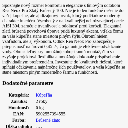
Spoznajte nový rozmer komfortu a elegancie s líniovým odtokom
Rea Neox Pro Zlatý Brúsený 100. Nie je to len funkčné riešenie do
vašej kúpeľne, ale aj dizajnový prvok, ktorý podčiarkne moderný
charakter interiéru. Vyrobený z najkvalitnejšej nehrdzavejúcej ocele
AISI 304, zaručuje trvanlivosť a odolnosť proti korózii. Elegantná
zlatá brúsená povrchová úprava pridá luxusný akcent, vďaka čomu
sa vaša kúpeľňa stane miestom plným štýlu.Ohromí nielen
vzhľadom, ale aj výkonom. Odtok Rea Neox Pro zabezpečuje
priepustnosť na úrovni 0,45 l/s, čo garantuje efektívne odvádzanie
vody. Obracateľný kryt umožňuje obojstrannú montáž, čím sa
zvyšuje projektová flexibilita a umožňuje dokonalé prispôsobenie
individuálnym preferenciám. Investujte do kvalitných riešení, ktoré
spĺňajú očakávania najnáročnejších používateľov, a vaša kúpeľňa sa
stane miestom plným moderného šarmu a funkčnosti.
Dodatočné parametre
Kategória
:
Kúpeľňa
Záruka
:
2 roky
Hmotnosť
:
6 kg
EAN
:
5902557394555
Farba
:
Brúsené zlato
Dĺžka odtoku