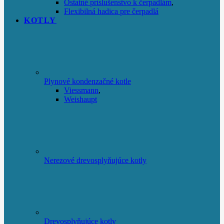
Ostatné príslušenstvo k čerpadlám
,
Flexibilná hadica pre čerpadlá
KOTLY
Plynové kondenzačné kotle
Viessmann
,
Weishaupt
Nerezové drevosplyňujúce kotly
Drevosplyňujúce kotly