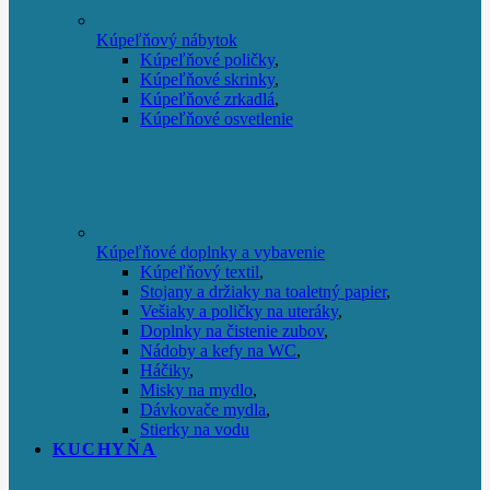
Kúpeľňový nábytok
Kúpeľňové poličky
,
Kúpeľňové skrinky
,
Kúpeľňové zrkadlá
,
Kúpeľňové osvetlenie
Kúpeľňové doplnky a vybavenie
Kúpeľňový textil
,
Stojany a držiaky na toaletný papier
,
Vešiaky a poličky na uteráky
,
Doplnky na čistenie zubov
,
Nádoby a kefy na WC
,
Háčiky
,
Misky na mydlo
,
Dávkovače mydla
,
Stierky na vodu
KUCHYŇA