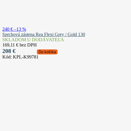
240 €
–13 %
Sprchová zástena Rea Flexi Grey / Gold 130
SKLADOM U DODÁVATEĽA
169,11 € bez DPH
208 €
Do košíka
Kód:
KPL-K99781