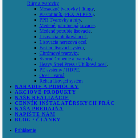
Rúry a tvarovky
Mosadzné tvarovky | fitingy
,
Plastohliník (PEX-Al-PEX)
,
PPR Tvarovky a rúry
,
Medené potrubie pájkovacie
,
Medené potrubie lisovacie
,
Lisovacia uhlíková oceľ
,
Lisovacia nerezová ocel
,
Fastloc lisovací systém
,
Chrómové tvarovky
,
Svorné šróbenie a tvarovky
,
Heavy Steel Press / Uhlíková oceľ
,
PE systémy / HDPE
,
Oceľ - varná
,
Rehau lisovací systém
NÁRADIE A POMÔCKY
AKCIOVÉ PRODUKTY
NAŠE REALIZÁCIE
CENNÍK INŠTALATÉRSKYCH PRÁC
NAŠA PREDAJŇA
NAPÍŠTE NÁM
BLOG / ČLÁNKY
Prihlásenie