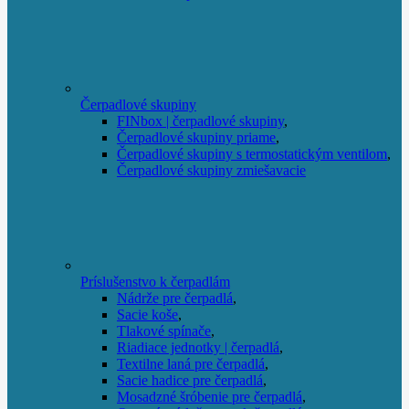
Čerpadlové skupiny
FINbox | čerpadlové skupiny
,
Čerpadlové skupiny priame
,
Čerpadlové skupiny s termostatickým ventilom
,
Čerpadlové skupiny zmiešavacie
Príslušenstvo k čerpadlám
Nádrže pre čerpadlá
,
Sacie koše
,
Tlakové spínače
,
Riadiace jednotky | čerpadlá
,
Textilne laná pre čerpadlá
,
Sacie hadice pre čerpadlá
,
Mosadzné šróbenie pre čerpadlá
,