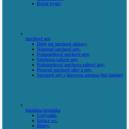
Bočné trysky
Sprchové sety
Diely pre sprchové súpravy
,
Nástenné sprchové sety
,
Podomietkové sprchové sety
,
Sprchovo-vaňové sety
,
Podomietkové sprchovo-vaňové sety
,
Posuvné sprchové stĺpy a sety
,
Sprchové sety s hlavovou sprchou (bez batérie)
Sanitárna keramika
Umývadlá
,
Stojace wc
,
Bidety
,