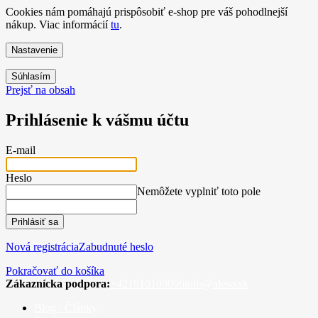
Cookies nám pomáhajú prispôsobiť e-shop pre váš pohodlnejší
nákup. Viac informácií
tu
.
Nastavenie
Súhlasím
Prejsť na obsah
Prihlásenie k vášmu účtu
E-mail
Heslo
Nemôžete vyplniť toto pole
Prihlásiť sa
Nová registrácia
Zabudnuté heslo
Pokračovať do košíka
Zákaznícka podpora:
+421910109096
info@aleso.sk
Blog / Články