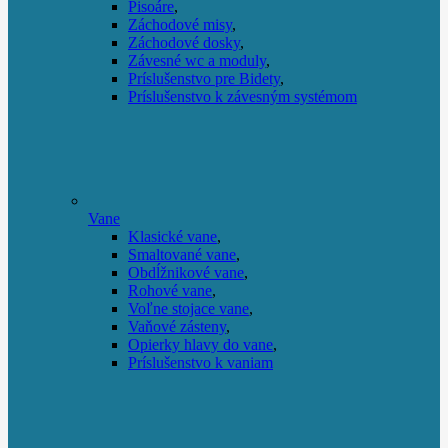
Pisoáre
,
Záchodové misy
,
Záchodové dosky
,
Závesné wc a moduly
,
Príslušenstvo pre Bidety
,
Príslušenstvo k závesným systémom
Vane
Klasické vane
,
Smaltované vane
,
Obdĺžnikové vane
,
Rohové vane
,
Voľne stojace vane
,
Vaňové zásteny
,
Opierky hlavy do vane
,
Príslušenstvo k vaniam