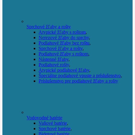
Sprchové žľaby a rošty
Atypické žľaby s roštom
,
Nerezové žľaby do sprchy
,
Podlahové žľaby bez roštu
,
Sprchové žľaby a rošty
,
Podlahové žľaby s roštom
,
Nástenné žľaby
,
Podlahové rošty
,
Atypické podlahové žľaby
,
Špeciálne podlahové vpuste a príslušenstvo
,
Príslušenstvo pre podlahové žľaby a rošty
Vodovodné batérie
Vaňové batérie
,
Sprchové batérie
,
Bidetové batérie
,