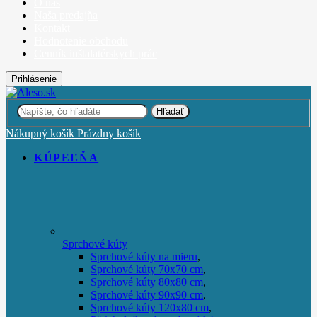
O nás
Naša predajňa
Kontakt
Hodnotenie obchodu
Cenník inštalatérskych prác
Prihlásenie
Hľadať
Nákupný košík
Prázdny košík
KÚPEĽŇA
Sprchové kúty
Sprchové kúty na mieru
,
Sprchové kúty 70x70 cm
,
Sprchové kúty 80x80 cm
,
Sprchové kúty 90x90 cm
,
Sprchové kúty 120x80 cm
,