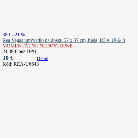
38 €
–21 %
Rea Vegas umývadlo na dosku 57 x 37 cm, biela, REA-U6643
MOMENTÁLNE NEDOSTUPNÉ
24,39 € bez DPH
30 €
Detail
Kód:
REA-U6643