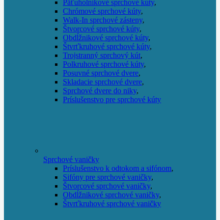
Päťuholníkové sprchové kúty
,
Chrómové sprchové kúty
,
Walk-In sprchové zásteny
,
Štvorcové sprchové kúty
,
Obdĺžnikové sprchové kúty
,
Štvrťkruhové sprchové kúty
,
Trojstranný sprchový kút
,
Polkruhové sprchové kúty
,
Posuvné sprchové dvere
,
Skladacie sprchové dvere
,
Sprchové dvere do niky
,
Príslušenstvo pre sprchové kúty
Sprchové vaničky
Príslušenstvo k odtokom a sifónom
,
Sifóny pre sprchové vaničky
,
Štvorcové sprchové vaničky
,
Obdĺžnikové sprchové vaničky
,
Štvrťkruhové sprchové vaničky