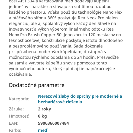
oceľ AISI 304 a kartáčovaná meď dodávajú kúpeľni
jedinečný charakter a stávajú sa subtílnou ozdobou
každého priestoru. Vďaka použitiu technológie Nano Flex
a otáčavého sifónu 360° poskytuje Rea Neox Pro nielen
eleganciu, ale aj spoľahlivý výkon každý deň.Stavte na
inovatívnosť a výkon výberom lineárneho odtoku Rea
Neox Pro Brush Copper 80. Jeho záruka 120 mesiacov na
tesnosť oceľovej konštrukcie poskytuje istotu dlhodobého
a bezproblémového používania. Sada dokonale
prispôsobená moderným kúpeľniam, dostupná s
možnosťou rýchleho odoslania do 24 hodín. Presvedčte
sa sami a vytvorte kúpeľňu snov s pomocou tohto
výnimočného odtoku, ktorý splní aj tie najnáročnejšie
očakávania.
Dodatočné parametre
Nerezové žľaby do sprchy pre moderné a
Kategória
:
bezbariérové riešenia
Záruka
:
2 roky
Hmotnosť
:
6 kg
EAN
:
5906366007484
Farba
:
meď