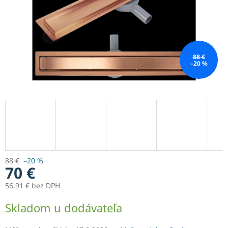
88 €
–20 %
88 €
–20 %
70 €
56,91 € bez DPH
Jednotková
Skladom u dodávateľa
cena: