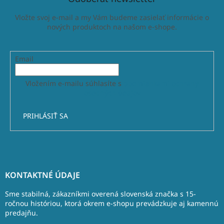
Vložte svoj e-mail a my Vám budeme zasielať informácie o
nových produktoch na našom e-shope.
Email
Vložením e-mailu súhlasíte s
podmienkami ochrany
osobných údajov
PRIHLÁSIŤ SA
Z
á
KONTAKTNÉ ÚDAJE
p
ä
Sme stabilná, zákazníkmi overená slovenská značka s 15-
t
ročnou históriou, ktorá okrem e-shopu prevádzkuje aj kamennú
predajňu.
i