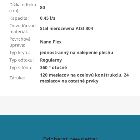
Dĺžka odtoku
80
(cm)
:
Kapacita
:
0,45 l/s
Odvodňovací
Stal nierdzewna AISI 304
materiál
:
Povrchová
Nano Flex
úprava
:
Typ krytu
:
jednostranný na nalepenie plechu
Typ odtoku
:
Regularny
Typ sifónu
:
360 ° otočné
120 mesiacov na oceľovú konštrukciu, 24
Záruka
:
mesiacov na ostatné prvky
Odoberať newsletter