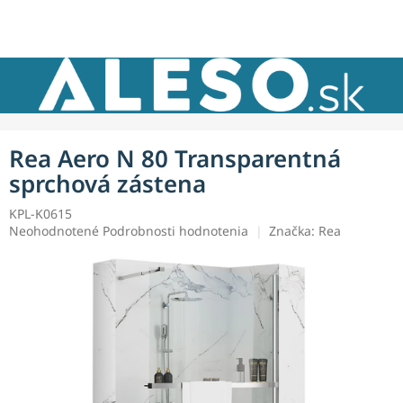
Prejsť
NÁKU
na
obsah
KOŠÍK
Rea Aero N 80 Transparentná
sprchová zástena
KPL-K0615
Priemerné
Neohodnotené
Podrobnosti hodnotenia
Značka:
Rea
hodnotenie
produktu
je
0,0
z
5
hviezdičiek.