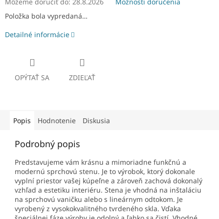
Môžeme doručiť do:
28.8.2026
Možnosti doručenia
Položka bola vypredaná…
Detailné informácie
OPÝTAŤ SA
ZDIEĽAŤ
Popis
Hodnotenie
Diskusia
Podrobný popis
Predstavujeme vám krásnu a mimoriadne funkčnú a
modernú sprchovú stenu. Je to výrobok, ktorý dokonale
vyplní priestor vašej kúpeľne a zároveň zachová dokonalý
vzhľad a estetiku interiéru. Stena je vhodná na inštaláciu
na sprchovú vaničku alebo s lineárnym odtokom. Je
vyrobený z vysokokvalitného tvrdeného skla. Vďaka
špeciálnej fáze výroby je odolný a ľahko sa čistí. Vhodné