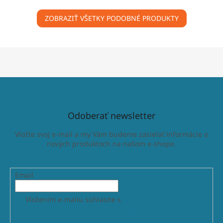
ZOBRAZIŤ VŠETKY PODOBNÉ PRODUKTY
Odoberať newsletter
Vložte svoj e-mail a my Vám budeme zasielať informácie o
nových produktoch na našom e-shope.
Email
Vložením e-mailu súhlasíte s
podmienkami ochrany
osobných údajov