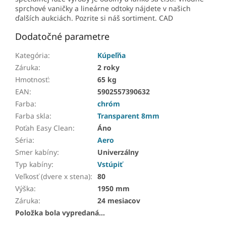
sprchové vaničky a lineárne odtoky nájdete v našich
ďalších aukciách. Pozrite si náš sortiment. CAD
Dodatočné parametre
Kategória
:
Kúpeľňa
Záruka
:
2 roky
Hmotnosť
:
65 kg
EAN
:
5902557390632
Farba
:
chróm
Farba skla
:
Transparent 8mm
Poťah Easy Clean
:
Áno
Séria
:
Aero
Smer kabíny
:
Univerzálny
Typ kabíny
:
Vstúpiť
Veľkosť (dvere x stena)
:
80
Výška
:
1950 mm
Záruka
:
24 mesiacov
Položka bola vypredaná…