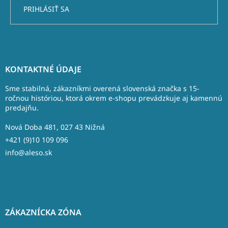
PRIHLÁSIŤ SA
Z
á
KONTAKTNÉ ÚDAJE
p
ä
Sme stabilná, zákazníkmi overená slovenská značka s 15-
t
ročnou históriou, ktorá okrem e-shopu prevádzkuje aj kamennú
predajňu.
i
e
Nová Doba 481, 027 43 Nižná
+421 (9)10 109 096
info@aleso.sk
ZÁKAZNÍCKA ZÓNA