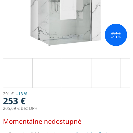
291 €
–13 %
291 €
–13 %
253 €
205,69 € bez DPH
Jednotková
Momentálne nedostupné
cena: