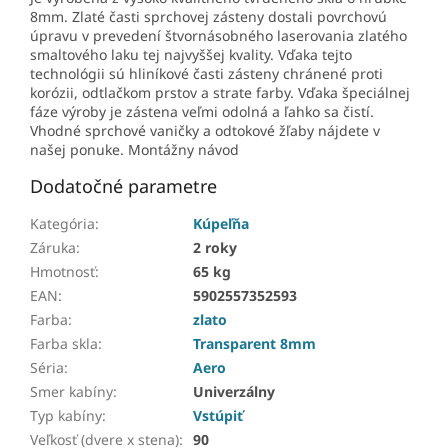
8mm. Zlaté časti sprchovej zásteny dostali povrchovú
úpravu v prevedení štvornásobného laserovania zlatého
smaltového laku tej najvyššej kvality. Vďaka tejto
technológii sú hliníkové časti zásteny chránené proti
korózii, odtlačkom prstov a strate farby. Vďaka špeciálnej
fáze výroby je zástena veľmi odolná a ľahko sa čistí.
Vhodné sprchové vaničky a odtokové žľaby nájdete v
našej ponuke. Montážny návod
Dodatočné parametre
Kategória
:
Kúpeľňa
Záruka
:
2 roky
Hmotnosť
:
65 kg
EAN
:
5902557352593
Farba
:
zlato
Farba skla
:
Transparent 8mm
Séria
:
Aero
Smer kabíny
:
Univerzálny
Typ kabíny
:
Vstúpiť
Veľkosť (dvere x stena)
:
90