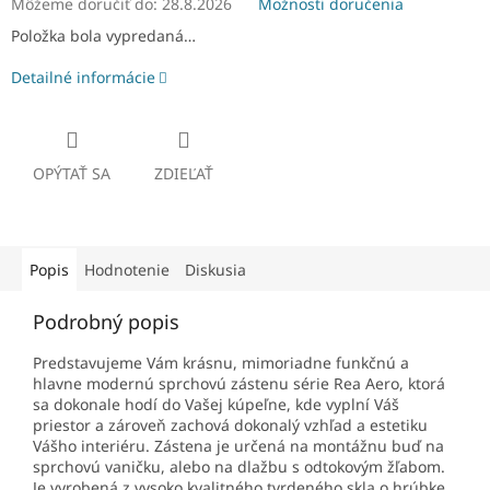
Môžeme doručiť do:
28.8.2026
Možnosti doručenia
Položka bola vypredaná…
Detailné informácie
OPÝTAŤ SA
ZDIEĽAŤ
Popis
Hodnotenie
Diskusia
Podrobný popis
Predstavujeme Vám krásnu, mimoriadne funkčnú a
hlavne modernú sprchovú zástenu série Rea Aero, ktorá
sa dokonale hodí do Vašej kúpeľne, kde vyplní Váš
priestor a zároveň zachová dokonalý vzhľad a estetiku
Vášho interiéru. Zástena je určená na montážnu buď na
sprchovú vaničku, alebo na dlažbu s odtokovým žľabom.
Je vyrobená z vysoko kvalitného tvrdeného skla o hrúbke