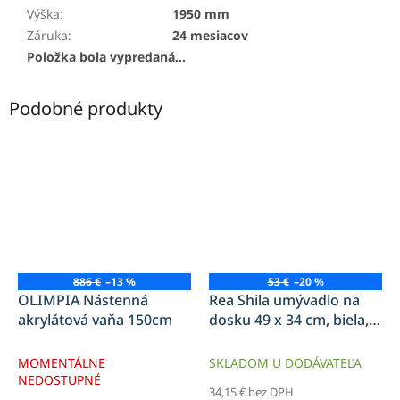
Výška
:
1950 mm
Záruka
:
24 mesiacov
Položka bola vypredaná…
Podobné produkty
886 €
–13 %
53 €
–20 %
OLIMPIA Nástenná
Rea Shila umývadlo na
akrylátová vaňa 150cm
dosku 49 x 34 cm, biela,
REA-U6655
MOMENTÁLNE
SKLADOM U DODÁVATEĽA
NEDOSTUPNÉ
34,15 € bez DPH