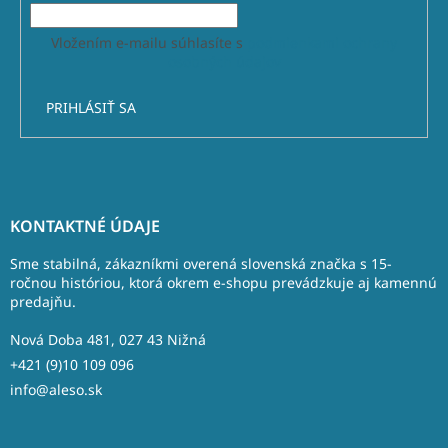
Vložením e-mailu súhlasíte s
podmienkami ochrany
osobných údajov
PRIHLÁSIŤ SA
Z
á
KONTAKTNÉ ÚDAJE
p
ä
Sme stabilná, zákazníkmi overená slovenská značka s 15-
t
ročnou históriou, ktorá okrem e-shopu prevádzkuje aj kamennú
predajňu.
i
e
Nová Doba 481, 027 43 Nižná
+421 (9)10 109 096
info@aleso.sk