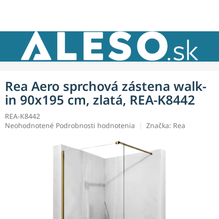
Prejsť
NÁKU
na
obsah
KOŠÍK
Rea Aero sprchová zástena walk-
in 90x195 cm, zlatá, REA-K8442
REA-K8442
Priemerné
Neohodnotené
Podrobnosti hodnotenia
Značka:
Rea
hodnotenie
produktu
je
0,0
z
5
hviezdičiek.