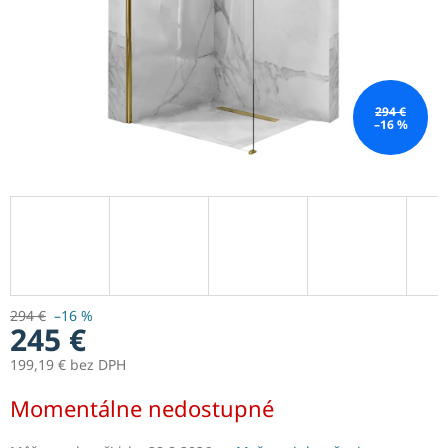
294 €
–16 %
294 €
–16 %
245 €
199,19 € bez DPH
Jednotková
Momentálne nedostupné
cena: