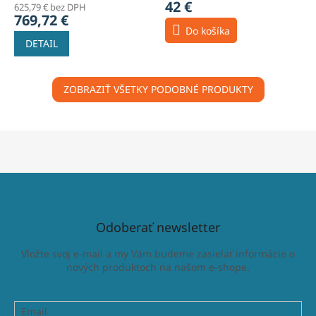
42 €
625,79 € bez DPH
769,72 €
Do košíka
DETAIL
ZOBRAZIŤ VŠETKY PODOBNÉ PRODUKTY
Odoberať newsletter
Vložte svoj e-mail a my Vám budeme zasielať informácie o
nových produktoch na našom e-shope.
Email