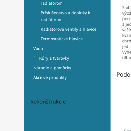
radiátorom
S oh
Príslušenstvo a doplnky k
výto
potr
radiátorom
a je
Radiátorové ventily a hlavice
vaši
kval
Termostatické hlavice
chró
jedi
Voda
Vybe
dlho
Rúry a tvarovky
Náradie a pomôcky
Podo
Akciové produkty
Rekonštrukcie
Plánujete rekonštrukciu? Prečo
je Aleso viac než len „obchod s
obkladačkami“