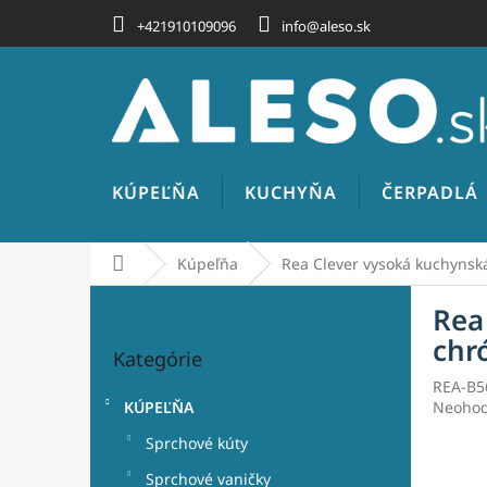
Prejsť
+421910109096
info@aleso.sk
na
obsah
KÚPEĽŇA
KUCHYŇA
ČERPADLÁ
Domov
Kúpeľňa
Rea Clever vysoká kuchynská
B
Rea
o
Preskočiť
č
chr
Kategórie
kategórie
n
REA-B5
ý
Prieme
KÚPEĽŇA
Neohod
p
hodnot
a
Sprchové kúty
produk
n
je
Sprchové vaničky