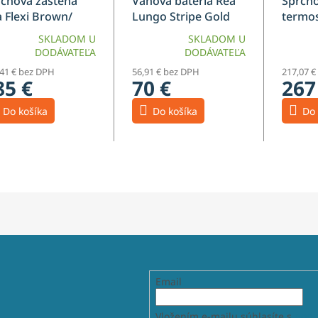
rchová zástena
Vaňová batéria Rea
Sprcho
 Flexi Brown/
Lungo Stripe Gold
termo
d 90
Brush
LUNGO
SKLADOM U
SKLADOM U
DODÁVATEĽA
DODÁVATEĽA
,41 € bez DPH
56,91 € bez DPH
217,07 €
85 €
70 €
267
Do košíka
Do košíka
Do 
Email
Vložením e-mailu súhlasíte s
podm