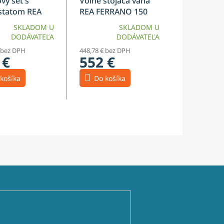
vý set s
Voľne stojaca vaňa
statom REA
REA FERRANO 150
 Copper
cm
SKLADOM U
SKLADOM U
DODÁVATEĽA
DODÁVATEĽA
 bez DPH
448,78 € bez DPH
 €
552 €
košíka
Do košíka
ienkami ochrany osobných údajov