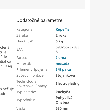
Dodatočné parametre
Kategória
:
Kúpeľňa
Záruka
:
2 roky
Hmotnosť
:
3 kg
590255732383
volená
EAN
:
8
čuje
térie
Farba
:
čierna
tiaľ čo
Materiál
:
mosadz
jn vašej
Priemer pripojenia
:
3/8 palca
Spôsob montáže
:
Stojanková
Technológia
Electroplating
povrchovej úpravy
:
bezpečuje
Typ batérie
:
kuchyňa
iadne
Pohyblivá,
Typ výtoku
:
Ohybná
Výška
:
530 mm