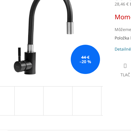
28,46 €
Jednotk
Mome
čiek.
cena:
Môžeme 
Položka
Detailné
44 €
–20 %
TLAČ