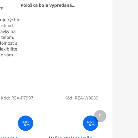
Položka bola vypredaná…
ým
uje rýchlo
sti od
davky na
 telom,
olnosť a
exibilite.
sie vám
Kód:
REA-P7997
Kód:
REA-W0089
Ďalší
produkt
308 €
635 €
–13 %
–13 %