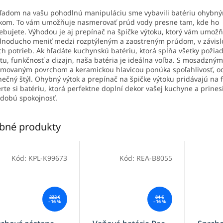
ľadom na vašu pohodlnú manipuláciu sme vybavili batériu ohybn
kom. To vám umožňuje nasmerovať prúd vody presne tam, kde ho
ebujete. Výhodou je aj prepínač na špičke výtoku, ktorý vám umožň
dnoducho meniť medzi rozptýleným a zaostreným prúdom, v závislo
ch potrieb. Ak hľadáte kuchynskú batériu, ktorá spĺňa všetky požia
itu, funkčnosť a dizajn, naša batéria je ideálna voľba. S mosadzným
movaným povrchom a keramickou hlavicou ponúka spoľahlivosť, od
nečný štýl. Ohybný výtok a prepínač na špičke výtoku pridávajú na fl
rte si batériu, ktorá perfektne doplní dekor vašej kuchyne a prine
dobú spokojnosť.
bné produkty
Kód:
KPL-K99673
Kód:
REA-B8055
222 €
84 €
–16 %
–16 %