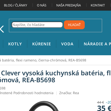
BLOG / ČLÁNKY
O NÁS
NAŠA PREDAJŇA
KONTAKT
HĽADAŤ
KOTLY
KÚRENIE
VODA
NÁRADIE A
 batéria, flexi rameno, čierna-chrómová, REA-B5698
 Clever vysoká kuchynská batéria, fl
ómová, REA-B5698
698
rné
notené
Podrobnosti hodnotenia
Značka:
Rea
enie
tu
44 €
–2
35 