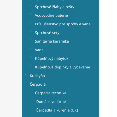
e
0,0
l
z
Sprchové žľaby a rošty
5
Vodovodné batérie
hviezdi
Príslušenstvo pre sprchy a vane
Sprchové sety
Sanitárna keramika
Vane
Kúpeľňový nábytok
Kúpeľňové doplnky a vybavenie
Kuchyňa
Čerpadlá
Čerpacia technika
Domáce vodárne
Čerpadlá | kúrenie (UK)