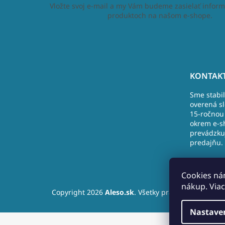
Vložte svoj e-mail a my Vám budeme zasielať inform
produktoch na našom e-shope.
Z
á
KONTAKT
p
Sme stabi
ä
overená s
t
15-ročnou 
i
okrem e-s
e
prevádzku
predajňu.
Nová Doba
Nižná
Cookies ná
+421 (9)10
nákup. Viac
Copyright 2026
Aleso.sk
. Všetky práva vyhradené.
info@ales
Nastave