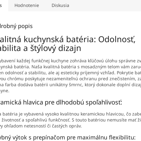
s
Hodnotenie
Diskusia
robný popis
alitná kuchynská batéria: Odolnosť,
abilita a štýlový dizajn
ybavení každej funkčnej kuchyne zohráva kľúčovú úlohu správne z
ynská batéria. Naša kvalitná batéria s mosadzným telom vám zaru
en odolnosť a stabilitu, ale aj esteticky príjemný vzhľad. Pokrytie ba
vou chrómu poskytuje nezameniteľnú ochranu pred znečistením, za
na farba dodáva batérii unikátny šmrnc, ktorý dokonale doplní diza
yne.
amická hlavica pre dlhodobú spoľahlivosť:
 batéria je vybavená vysoko kvalitnou keramickou hlavicou, čo za
 životnosť a spoľahlivú funkčnosť. S touto batériou nemusíte mať ž
y ohľadom netesností či častých opráv.
bný výtok s prepínačom pre maximálnu flexibilitu: