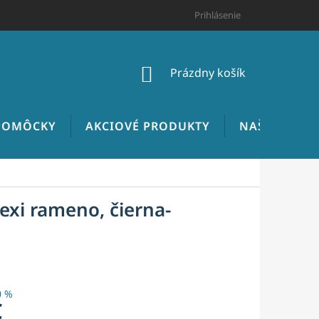
HODNOTENIE OBCHODU
CENNÍK INŠTALATÉRSKYCH PRÁC
Prihlásenie
NÁKUPNÝ
Prázdny košík
KOŠÍK
 POMÔCKY
AKCIOVÉ PRODUKTY
NAŠE REALIZ
exi rameno, čierna-
0 %
€