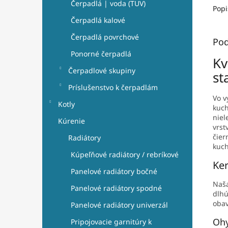
Čerpadlá | voda (TUV)
Popi
Čerpadlá kalové
Čerpadlá povrchové
Pod
Ponorné čerpadlá
Kv
Čerpadlové skupiny
st
Príslušenstvo k čerpadlám
Vo v
Kotly
kuch
niel
Kúrenie
vrst
čier
Radiátory
kuch
Kúpeľňové radiátory / rebríkové
Ker
Panelové radiátory bočné
Naša
Panelové radiátory spodné
dlhú
obav
Panelové radiátory univerzál
Ohy
Pripojovacie garnitúry k