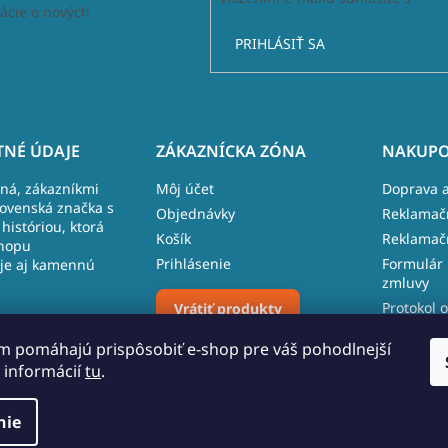
ácie o nových
PRIHLÁSIŤ SA
NÉ ÚDAJE
ZÁKAZNÍCKA ZÓNA
NAKUPO
lná, zákazníkmi
Môj účet
Doprava a
lovenská značka s
Objednávky
Reklamač
históriou, ktorá
Košík
Reklamač
hopu
Prihlásenie
Formulár 
je aj kamennú
zmluvy
Protokol o
Vrátiť produkty
 481, 027 43
reklamáci
m pomáhajú prispôsobiť e-shop pre váš pohodlnejší
 109 096
 informácií
tu
.
Upraviť nastavenie cookies
o.sk
nie