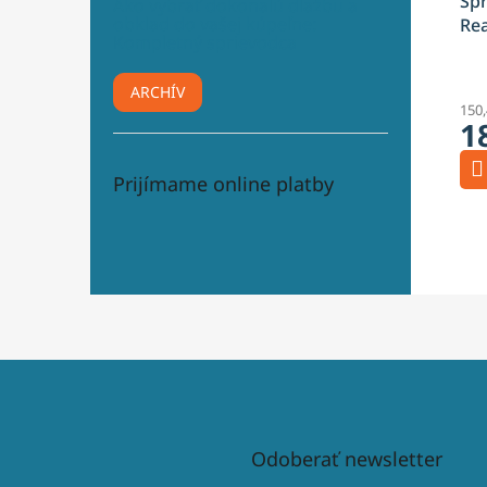
Sp
Ako vybrať dokonalú dlažbu a
obklad do vašej kúpeľne:
Rea
Kompletný sprievodca
Gol
ARCHÍV
150
1
Prijímame online platby
Odoberať newsletter