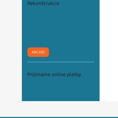
Rekonštrukcie
Plánujete rekonštrukciu? Prečo
je Aleso viac než len „obchod s
obkladačkami“
Ako vybrať dokonalú dlažbu a
obklad do vašej kúpeľne:
Kompletný sprievodca
ARCHÍV
Prijímame online platby