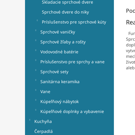
Skladacie sprchové dvere
Pod
Sprchové dvere do niky
Rea
Príslušenstvo pre sprchové kúty
Sprchové vaničky
Funk
Sprc
Sprchové žľaby a rošty
dopl
vytv
Vodovodné batérie
mech
Príslušenstvo pre sprchy a vane
živo
aleb
Sprchové sety
Sanitárna keramika
Vane
Kúpeľňový nábytok
Kúpeľňové doplnky a vybavenie
Kuchyňa
Čerpadlá