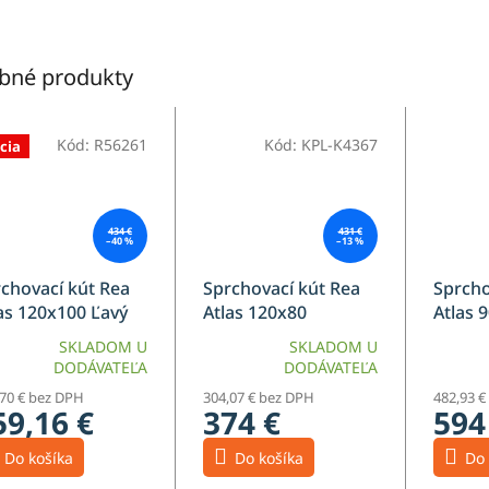
bné produkty
Kód:
R56261
Kód:
KPL-K4367
cia
434 €
431 €
–40 %
–13 %
chovací kút Rea
Sprchovací kút Rea
Sprcho
as 120x100 Ľavý
Atlas 120x80
Atlas 
sené zlato 2
Chrome
Gold
SKLADOM U
SKLADOM U
DODÁVATEĽA
DODÁVATEĽA
,70 € bez DPH
304,07 € bez DPH
482,93 €
59,16 €
374 €
594
Do košíka
Do košíka
Do 