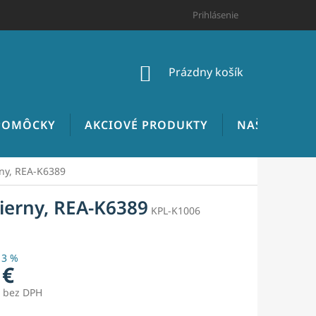
HODNOTENIE OBCHODU
CENNÍK INŠTALATÉRSKYCH PRÁC
Prihlásenie
NÁKUPNÝ
Prázdny košík
KOŠÍK
 POMÔCKY
AKCIOVÉ PRODUKTY
NAŠE REALIZ
rny, REA-K6389
ierny, REA-K6389
KPL-K1006
13 %
 €
€ bez DPH
ová