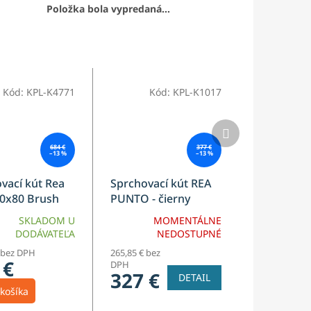
Položka bola vypredaná…
Kód:
KPL-K4771
Kód:
KPL-K1017
Ďalší
produkt
684 €
377 €
–13 %
–13 %
vací kút Rea
Sprchovací kút REA
90x80 Brush
PUNTO - čierny
80x100
SKLADOM U
MOMENTÁLNE
DODÁVATEĽA
NEDOSTUPNÉ
 bez DPH
265,85 € bez
 €
DPH
327 €
DETAIL
košíka