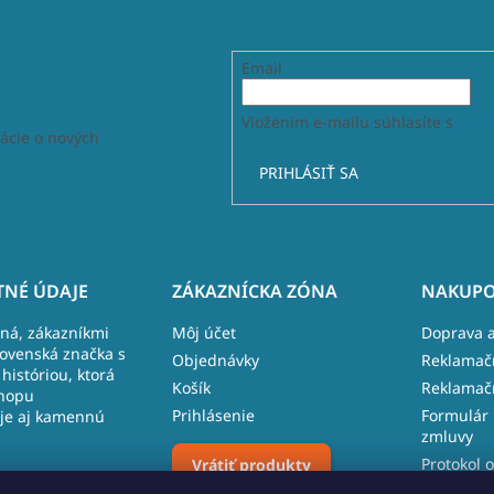
Email
Vložením e-mailu súhlasíte s
podm
ácie o nových
PRIHLÁSIŤ SA
NÉ ÚDAJE
ZÁKAZNÍCKA ZÓNA
NAKUPO
lná, zákazníkmi
Môj účet
Doprava a
lovenská značka s
Objednávky
Reklamač
históriou, ktorá
Košík
Reklamač
hopu
Prihlásenie
Formulár 
je aj kamennú
zmluvy
Protokol o
Vrátiť produkty
 481, 027 43
reklamáci