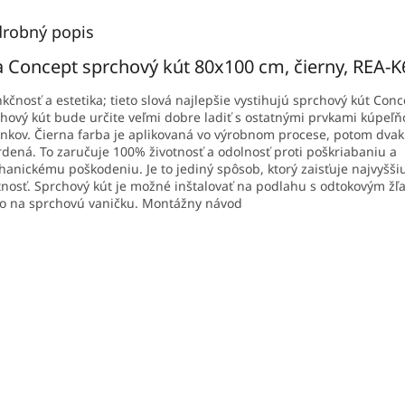
robný popis
 Concept sprchový kút 80x100 cm, čierny, REA-
čnosť a estetika; tieto slová najlepšie vystihujú sprchový kút Conc
hový kút bude určite veľmi dobre ladiť s ostatnými prvkami kúpeľ
nkov. Čierna farba je aplikovaná vo výrobnom procese, potom dvak
rdená. To zaručuje 100% životnosť a odolnosť proti poškriabaniu a
anickému poškodeniu. Je to jediný spôsob, ktorý zaisťuje najvyššiu
tnosť. Sprchový kút je možné inštalovať na podlahu s odtokovým ž
o na sprchovú vaničku. Montážny návod