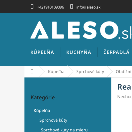
Prejsť
+421910109096
info@aleso.sk
na
obsah
KÚPEĽŇA
KUCHYŇA
ČERPADLÁ
Domov
Kúpeľňa
Sprchové kúty
Obdĺžni
B
Rea
o
Preskočiť
č
Prieme
Kategórie
Neohod
kategórie
n
hodnot
ý
produk
Kúpeľňa
p
je
a
0,0
Sprchové kúty
z
n
Sprchové kúty na mieru
5