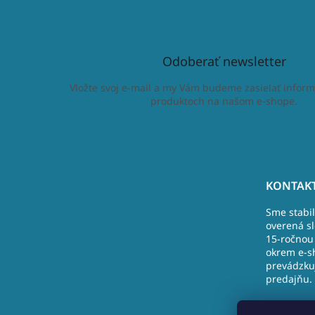
Odoberať newsletter
Vložte svoj e-mail a my Vám budeme zasielať inform
produktoch na našom e-shope.
Z
á
KONTAKT
p
Sme stabi
ä
overená s
t
15-ročnou 
i
okrem e-s
e
prevádzku
predajňu.
Nová Doba