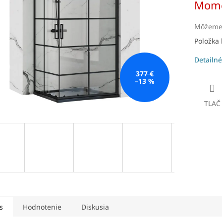
Mome
čiek.
cena:
Môžeme 
Položka
Detailné
377 €
–13 %
TLAČ
s
Hodnotenie
Diskusia