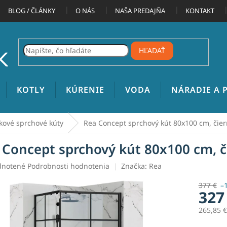
BLOG / ČLÁNKY
O NÁS
NAŠA PREDAJŇA
KONTAKT
HĽADAŤ
KOTLY
KÚRENIE
VODA
NÁRADIE A
kové sprchové kúty
Rea Concept sprchový kút 80x100 cm, čie
 Concept sprchový kút 80x100 cm, č
rné
notené
Podrobnosti hodnotenia
Značka:
Rea
enie
tu
377 €
–
327
265,85 
Jednotk