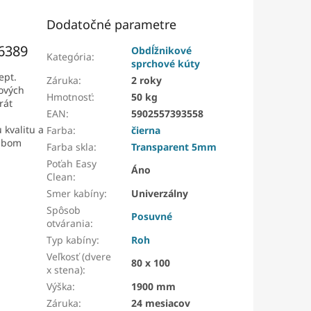
Dodatočné parametre
K6389
Obdĺžnikové
Kategória
:
sprchové kúty
ept.
Záruka
:
2 roky
ňových
Hmotnosť
:
50 kg
rát
EAN
:
5902557393558
 kvalitu a
Farba
:
čierna
ľabom
Farba skla
:
Transparent 5mm
Poťah Easy
Áno
Clean
:
Smer kabíny
:
Univerzálny
Spôsob
Posuvné
otvárania
:
Typ kabíny
:
Roh
Veľkosť (dvere
80 x 100
x stena)
:
Výška
:
1900 mm
Záruka
:
24 mesiacov