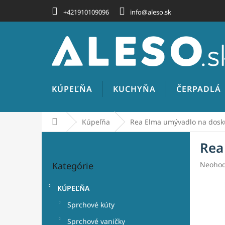
Prejsť
+421910109096
info@aleso.sk
na
obsah
KÚPEĽŇA
KUCHYŇA
ČERPADLÁ
Domov
Kúpeľňa
Rea Elma umývadlo na dosku
B
Rea
o
Preskočiť
č
Prieme
Kategórie
Neohod
kategórie
n
hodnot
ý
produk
KÚPEĽŇA
p
je
a
0,0
Sprchové kúty
z
n
Sprchové vaničky
5