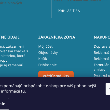
ácie o nových
PRIHLÁSIŤ SA
NÉ ÚDAJE
ZÁKAZNÍCKA ZÓNA
NAKUPO
lná, zákazníkmi
Môj účet
Doprava a
lovenská značka s
Objednávky
Reklamač
históriou, ktorá
Košík
Reklamač
hopu
Prihlásenie
Formulár 
je aj kamennú
zmluvy
Protokol o
Vrátiť produkty
 481, 027 43
reklamáci
m pomáhajú prispôsobiť e-shop pre váš pohodlnejší
 109 096
 informácií
tu
.
Upraviť nastavenie cookies
o.sk
nie