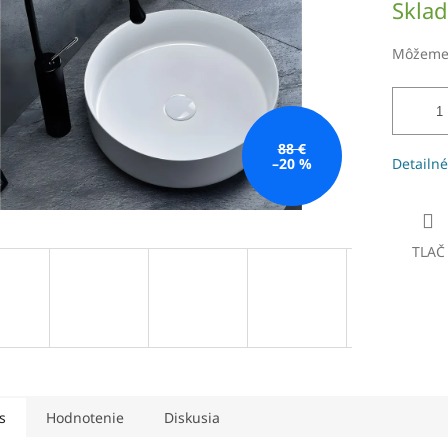
Skla
čiek.
cena:
Môžeme 
88 €
–20 %
Detailné
TLAČ
s
Hodnotenie
Diskusia