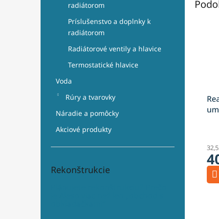
Podo
radiátorom
Príslušenstvo a doplnky k
radiátorom
Radiátorové ventily a hlavice
Termostatické hlavice
Voda
Rúry a tvarovky
Re
umý
Náradie a pomôcky
zla
Akciové produkty
B5
32,
4
Rekonštrukcie
Plánujete rekonštrukciu? Prečo
je Aleso viac než len „obchod s
obkladačkami“