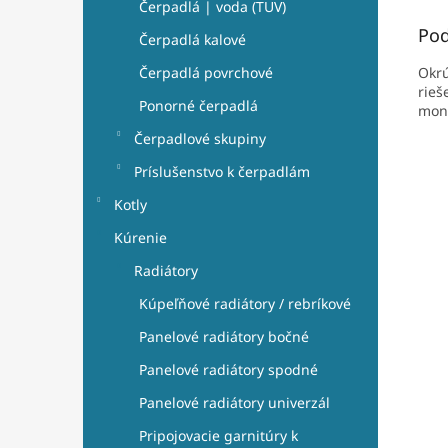
Čerpadlá | voda (TUV)
Pod
Čerpadlá kalové
Okrú
Čerpadlá povrchové
rieš
Ponorné čerpadlá
mont
Čerpadlové skupiny
Príslušenstvo k čerpadlám
Kotly
Kúrenie
Radiátory
Kúpeľňové radiátory / rebríkové
Panelové radiátory bočné
Panelové radiátory spodné
Panelové radiátory univerzál
Pripojovacie garnitúry k