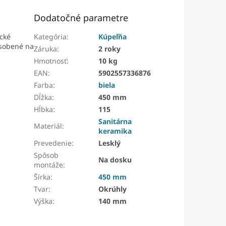
Dodatočné parametre
cké
Kategória
:
Kúpeľňa
ôsobené na
Záruka
:
2 roky
Hmotnosť
:
10 kg
EAN
:
5902557336876
Farba
:
biela
Dĺžka
:
450 mm
Hĺbka
:
115
Sanitárna
Materiál
:
keramika
Prevedenie
:
Lesklý
Spôsob
Na dosku
montáže
:
Šírka
:
450 mm
Tvar
:
Okrúhly
Výška
:
140 mm