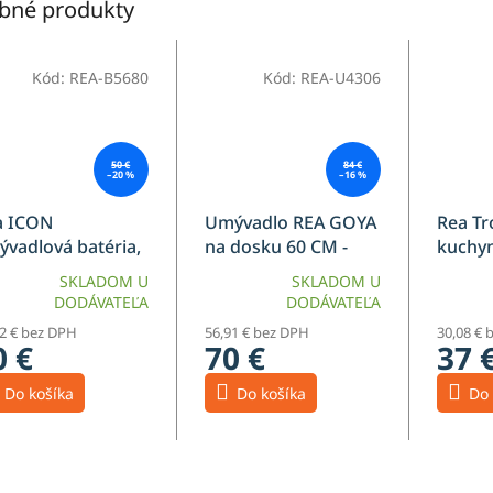
bné produkty
Kód:
REA-B5680
Kód:
REA-U4306
50 €
84 €
–20 %
–16 %
a ICON
Umývadlo REA GOYA
Rea Tr
vadlová batéria,
na dosku 60 CM -
kuchyn
tá/čierna, REA-
konglomerát
zlatá 
SKLADOM U
SKLADOM U
680
B6302
DODÁVATEĽA
DODÁVATEĽA
52 € bez DPH
56,91 € bez DPH
30,08 € 
0 €
70 €
37 
Do košíka
Do košíka
Do 