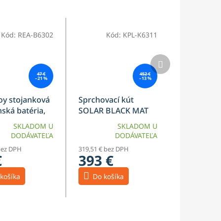
Kód:
REA-B6302
Kód:
KPL-K6311
Ďalší
produkt
47 €
452 €
–21 %
–13 %
oy stojanková
Sprchovací kút
ská batéria,
SOLAR BLACK MAT
brúsená, REA-
80x100 REA-K6310
SKLADOM U
SKLADOM U
DODÁVATEĽA
DODÁVATEĽA
bez DPH
319,51 € bez DPH
€
393 €
košíka
Do košíka