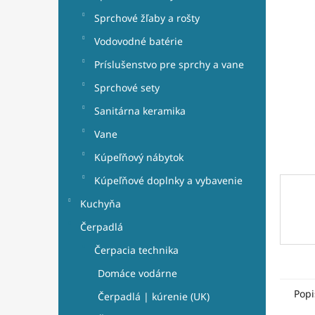
e
hviezdi
l
Sprchové žľaby a rošty
Vodovodné batérie
Príslušenstvo pre sprchy a vane
Sprchové sety
Sanitárna keramika
Vane
Kúpeľňový nábytok
Kúpeľňové doplnky a vybavenie
Kuchyňa
Čerpadlá
Čerpacia technika
Domáce vodárne
Popi
Čerpadlá | kúrenie (UK)