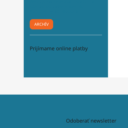
Ako vybrať dokonalú dlažbu a
obklad do vašej kúpeľne:
Kompletný sprievodca
ARCHÍV
Prijímame online platby
Odoberať newsletter