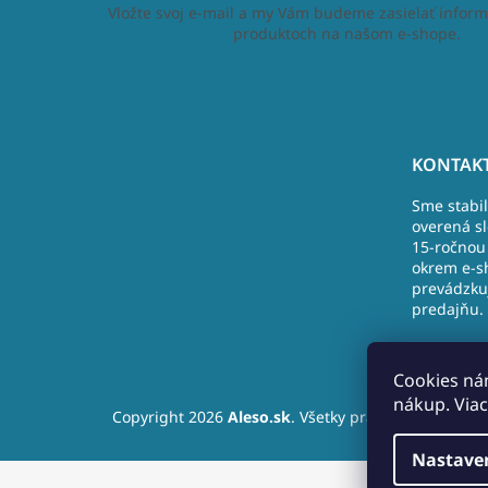
Vložte svoj e-mail a my Vám budeme zasielať inform
produktoch na našom e-shope.
Z
á
KONTAKT
p
Sme stabi
ä
overená s
t
15-ročnou 
i
okrem e-s
e
prevádzku
predajňu.
Nová Doba
Nižná
Cookies ná
+421 (9)10
nákup. Viac
Copyright 2026
Aleso.sk
. Všetky práva vyhradené.
info@ales
Nastave