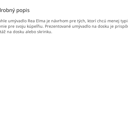
robný popis
hle umývadlo Rea Elma je návrhom pre tých, ktorí chcú menej typi
enie pre svoju kúpeľňu. Prezentované umývadlo na dosku je prisp
áž na dosku alebo skrinku.