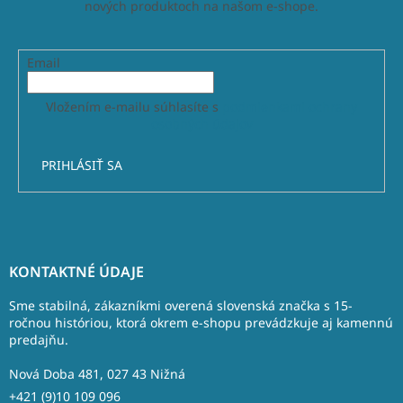
nových produktoch na našom e-shope.
Email
Vložením e-mailu súhlasíte s
podmienkami ochrany
osobných údajov
PRIHLÁSIŤ SA
Z
á
KONTAKTNÉ ÚDAJE
p
ä
Sme stabilná, zákazníkmi overená slovenská značka s 15-
t
ročnou históriou, ktorá okrem e-shopu prevádzkuje aj kamennú
predajňu.
i
e
Nová Doba 481, 027 43 Nižná
+421 (9)10 109 096