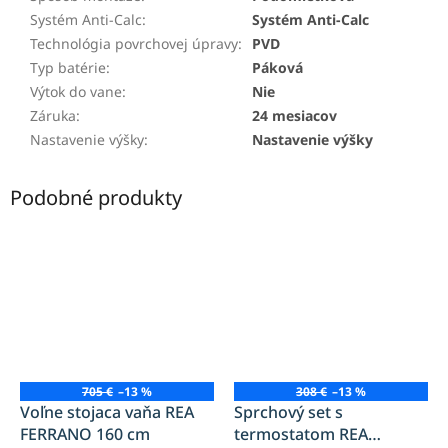
Systém Anti-Calc
:
Systém Anti-Calc
Technológia povrchovej úpravy
:
PVD
Typ batérie
:
Páková
Výtok do vane
:
Nie
Záruka
:
24 mesiacov
Nastavenie výšky
:
Nastavenie výšky
Podobné produkty
705 €
–13 %
308 €
–13 %
Voľne stojaca vaňa REA
Sprchový set s
FERRANO 160 cm
termostatom REA