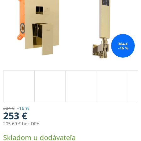
304 €
–16 %
304 €
–16 %
253 €
205,69 € bez DPH
Jednotková
Skladom u dodávateľa
cena: