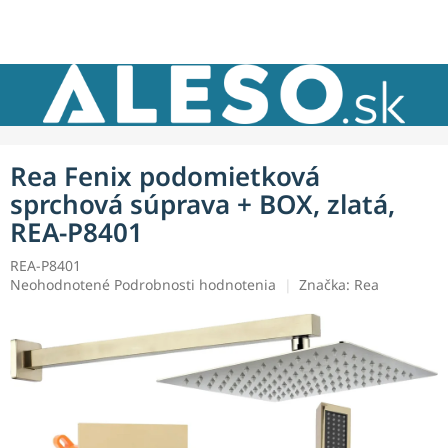
Prejsť
NÁKU
na
obsah
KOŠÍK
Rea Fenix podomietková
sprchová súprava + BOX, zlatá,
REA-P8401
REA-P8401
Priemerné
Neohodnotené
Podrobnosti hodnotenia
Značka:
Rea
hodnotenie
produktu
je
0,0
z
5
hviezdičiek.