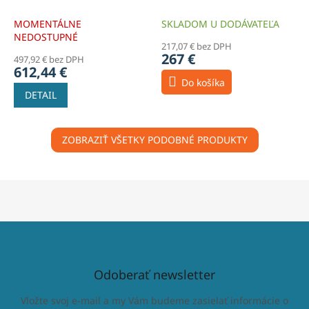
LUNGO Copper
MOMENTÁLNE
SKLADOM U DODÁVATEĽA
NEDOSTUPNÉ
217,07 € bez DPH
267 €
497,92 € bez DPH
612,44 €
Do košíka
DETAIL
ZOBRAZIŤ VŠETKY PODOBNÉ PRODUKTY
Odoberať newsletter
Vložte svoj e-mail a my Vám budeme zasielať informácie o