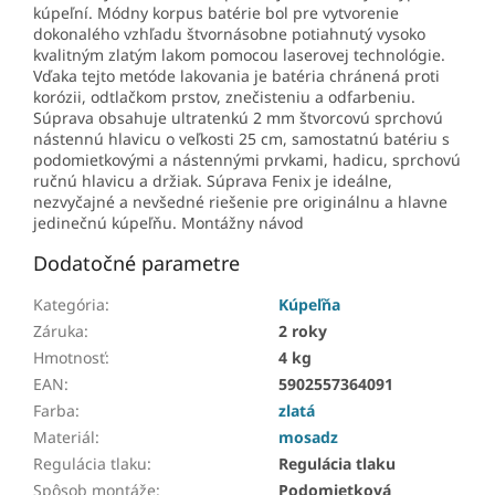
kúpeľní. Módny korpus batérie bol pre vytvorenie
dokonalého vzhľadu štvornásobne potiahnutý vysoko
kvalitným zlatým lakom pomocou laserovej technológie.
Vďaka tejto metóde lakovania je batéria chránená proti
korózii, odtlačkom prstov, znečisteniu a odfarbeniu.
Súprava obsahuje ultratenkú 2 mm štvorcovú sprchovú
nástennú hlavicu o veľkosti 25 cm, samostatnú batériu s
podomietkovými a nástennými prvkami, hadicu, sprchovú
ručnú hlavicu a držiak. Súprava Fenix je ideálne,
nezvyčajné a nevšedné riešenie pre originálnu a hlavne
jedinečnú kúpeľňu. Montážny návod
Dodatočné parametre
Kategória
:
Kúpeľňa
Záruka
:
2 roky
Hmotnosť
:
4 kg
EAN
:
5902557364091
Farba
:
zlatá
Materiál
:
mosadz
Regulácia tlaku
:
Regulácia tlaku
Spôsob montáže
:
Podomietková