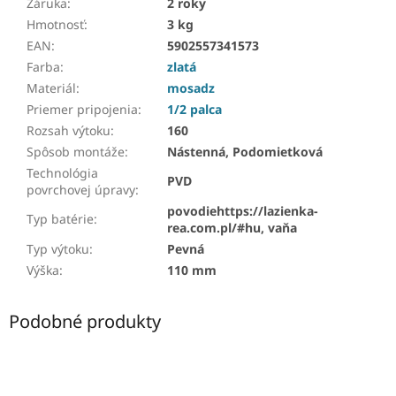
Záruka
:
2 roky
Hmotnosť
:
3 kg
EAN
:
5902557341573
Farba
:
zlatá
Materiál
:
mosadz
Priemer pripojenia
:
1/2 palca
Rozsah výtoku
:
160
Spôsob montáže
:
Nástenná, Podomietková
Technológia
PVD
povrchovej úpravy
:
povodiehttps://lazienka-
Typ batérie
:
rea.com.pl/#hu, vaňa
Typ výtoku
:
Pevná
Výška
:
110 mm
Podobné produkty