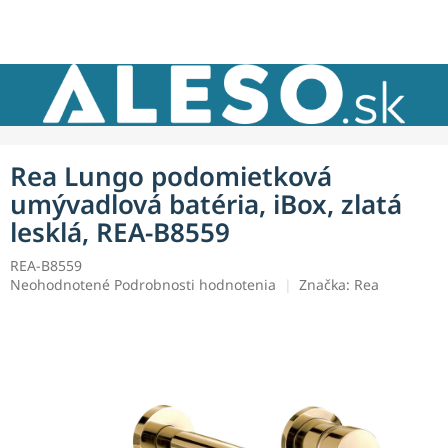
Prejsť
NÁKU
na
obsah
KOŠÍK
Rea Lungo podomietková
umývadlová batéria, iBox, zlatá
lesklá, REA-B8559
REA-B8559
Priemerné
Neohodnotené
Podrobnosti hodnotenia
Značka:
Rea
hodnotenie
produktu
je
0,0
z
5
hviezdičiek.