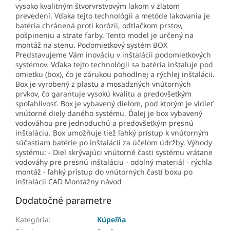
vysoko kvalitným štvorvrstvovým lakom v zlatom
prevedení. Vďaka tejto technológii a metóde lakovania je
batéria chránená proti korózii, odtlačkom prstov,
pošpineniu a strate farby. Tento model je určený na
montáž na stenu. Podomietkový systém BOX
Predstavujeme Vám inováciu v inštalácii podomietkových
systémov. Vďaka tejto technológii sa batéria inštaluje pod
omietku (box), čo je zárukou pohodlnej a rýchlej inštalácii.
Box je vyrobený z plastu a mosadzných vnútorných
prvkov, čo garantuje vysokú kvalitu a predovšetkým
spoľahlivosť. Box je vybavený dielom, pod ktorým je vidieť
vnútorné diely daného systému. Ďalej je box vybavený
vodováhou pre jednoduchú a predovšetkým presnú
inštaláciu. Box umožňuje tiež ľahký prístup k vnútorným
súčastiam batérie po inštalácii za účelom údržby. Výhody
systému: - Diel skrývajúci vnútorné časti systému vrátane
vodováhy pre presnú inštaláciu - odolný materiál - rýchla
montáž - ľahký prístup do vnútorných častí boxu po
inštalácii CAD Montážny návod
Dodatočné parametre
Kategória
:
Kúpeľňa