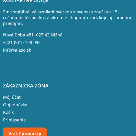
KONTAKTNÉ ÚDAJE
p
ä
Sme stabilná, zákazníkmi overená slovenská značka s 15-
t
ročnou históriou, ktorá okrem e-shopu prevádzkuje aj kamennú
predajňu.
i
e
Nová Doba 481, 027 43 Nižná
+421 (9)10 109 096
info@aleso.sk
ZÁKAZNÍCKA ZÓNA
Môj účet
Objednávky
Košík
Prihlásenie
Vrátiť produkty