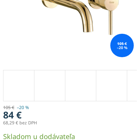
105 €
–20 %
105 €
–20 %
84 €
68,29 € bez DPH
Jednotková
Skladom u dodávateľa
cena: