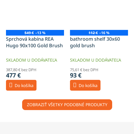
549 €
–13 %
112 €
–16 %
Sprchová kabína REA
bathroom shelf 30x60
Hugo 90x100 Gold Brush
gold brush
SKLADOM U DODÁVATEĽA
SKLADOM U DODÁVATEĽA
387,80 € bez DPH
75,61 € bez DPH
477 €
93 €
Do košíka
Do košíka
ZOBRAZIŤ VŠETKY PODOBNÉ PRODUKTY