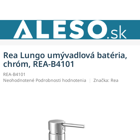
Prejsť
NÁKU
na
obsah
KOŠÍK
Rea Lungo umývadlová batéria,
chróm, REA-B4101
REA-B4101
Priemerné
Neohodnotené
Podrobnosti hodnotenia
Značka:
Rea
hodnotenie
produktu
je
0,0
z
5
hviezdičiek.