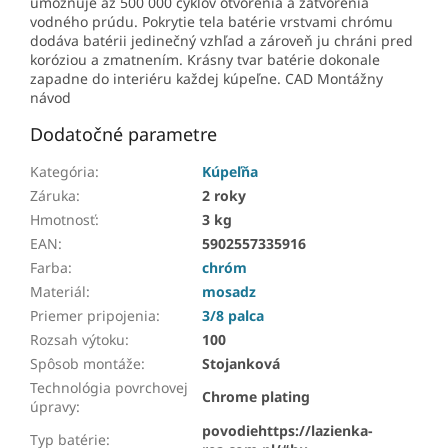
umožňuje až 500 000 cyklov otvorenia a zatvorenia
vodného prúdu. Pokrytie tela batérie vrstvami chrómu
dodáva batérii jedinečný vzhľad a zároveň ju chráni pred
koróziou a zmatnením. Krásny tvar batérie dokonale
zapadne do interiéru každej kúpeľne. CAD Montážny
návod
Dodatočné parametre
Kategória
:
Kúpeľňa
Záruka
:
2 roky
Hmotnosť
:
3 kg
EAN
:
5902557335916
Farba
:
chróm
Materiál
:
mosadz
Priemer pripojenia
:
3/8 palca
Rozsah výtoku
:
100
Spôsob montáže
:
Stojanková
Technológia povrchovej
Chrome plating
úpravy
:
povodiehttps://lazienka-
Typ batérie
: