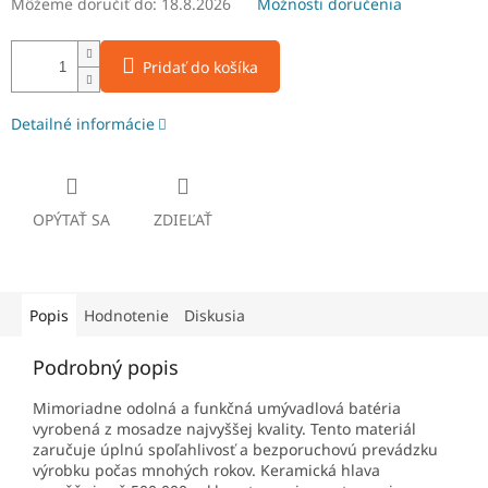
Môžeme doručiť do:
18.8.2026
Možnosti doručenia
Pridať do košíka
Detailné informácie
OPÝTAŤ SA
ZDIEĽAŤ
Popis
Hodnotenie
Diskusia
Podrobný popis
Mimoriadne odolná a funkčná umývadlová batéria
vyrobená z mosadze najvyššej kvality. Tento materiál
zaručuje úplnú spoľahlivosť a bezporuchovú prevádzku
výrobku počas mnohých rokov. Keramická hlava