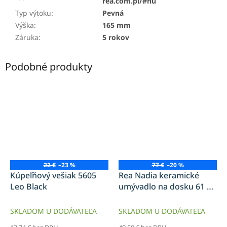
rea.com.pl/#hu
Typ výtoku
:
Pevná
Výška
:
165 mm
Záruka
:
5 rokov
Podobné produkty
22 €
–23 %
77 €
–20 %
Kúpeľňový vešiak 5605
Rea Nadia keramické
Leo Black
umývadlo na dosku 61 x
38 cm, biela-zlatý okraj,
REA-U1063
SKLADOM U DODÁVATEĽA
SKLADOM U DODÁVATEĽA