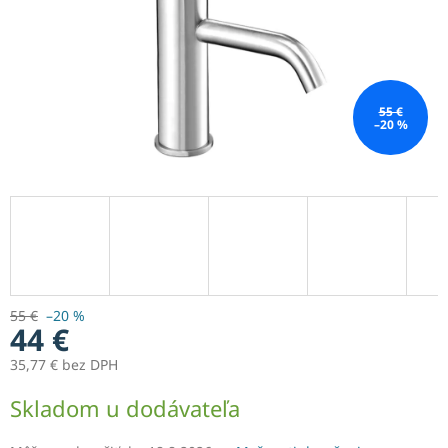
55 €
–20 %
55 €
–20 %
44 €
35,77 € bez DPH
Jednotková
Skladom u dodávateľa
cena: