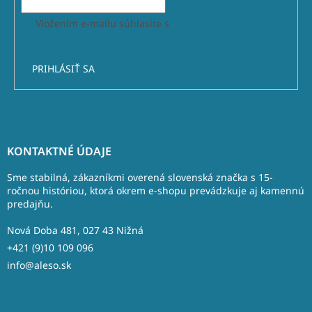
Vložením e-mailu súhlasíte s
podmienkami ochrany
osobných údajov
PRIHLÁSIŤ SA
Z
á
KONTAKTNÉ ÚDAJE
p
ä
Sme stabilná, zákazníkmi overená slovenská značka s 15-
t
ročnou históriou, ktorá okrem e-shopu prevádzkuje aj kamennú
predajňu.
i
e
Nová Doba 481, 027 43 Nižná
+421 (9)10 109 096
info@aleso.sk