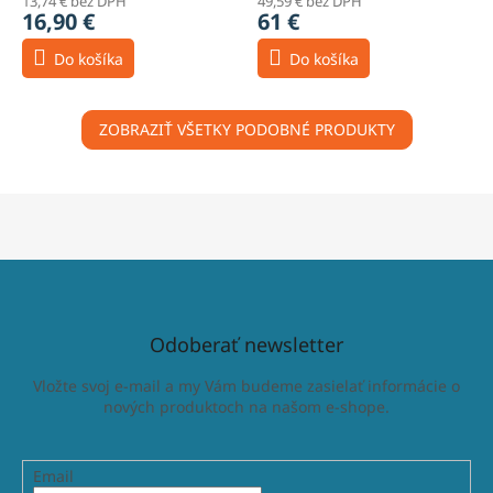
13,74 € bez DPH
49,59 € bez DPH
16,90 €
61 €
Do košíka
Do košíka
ZOBRAZIŤ VŠETKY PODOBNÉ PRODUKTY
Odoberať newsletter
Vložte svoj e-mail a my Vám budeme zasielať informácie o
nových produktoch na našom e-shope.
Email