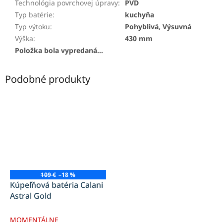
Technológia povrchovej úpravy
:
PVD
Typ batérie
:
kuchyňa
Typ výtoku
:
Pohyblivá, Výsuvná
Výška
:
430 mm
Položka bola vypredaná…
Podobné produkty
109 €
–18 %
Kúpeľňová batéria Calani
Astral Gold
MOMENTÁLNE