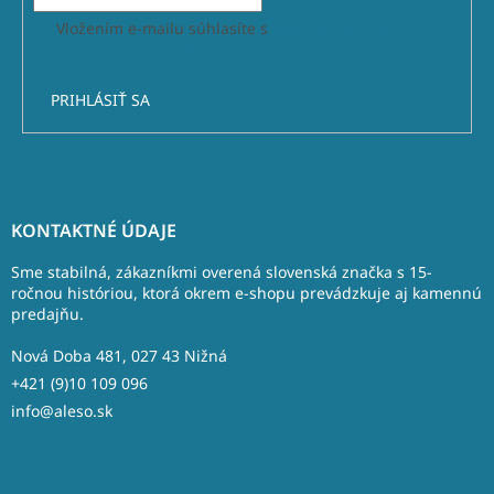
Vložením e-mailu súhlasíte s
podmienkami ochrany
osobných údajov
PRIHLÁSIŤ SA
Z
á
KONTAKTNÉ ÚDAJE
p
ä
Sme stabilná, zákazníkmi overená slovenská značka s 15-
t
ročnou históriou, ktorá okrem e-shopu prevádzkuje aj kamennú
predajňu.
i
e
Nová Doba 481, 027 43 Nižná
+421 (9)10 109 096
info@aleso.sk