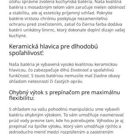
úlohu správne zvolená kuchynská batéria. Naša kvalitná
batéria s mosadzným telom vám zaručuje nielen odolnosť
a stabilitu, ale aj esteticky príjemný vzhľad. Pokrytie
batérie vrstvou chrómu poskytuje nezameniteľnú
ochranu pred znečistením, zatiaľ čo čierna farba dodáva
batérii unikátny šmrnc, ktorý dokonale doplní dizajn vašej
kuchyne.
Keramická hlavica pre dlhodobú
spoľahlivosť:
Naša batéria je vybavená vysoko kvalitnou keramickou
hlavicou, čo zabezpečuje dlhú životnosť a spoľahlivú
funkčnosť. S touto batériou nemusíte mať žiadne obavy
ohľadom netesností či častých opráv.
Ohybný výtok s prepínačom pre maximálnu
flexibilitu:
S ohľadom na vašu pohodlnú manipuláciu sme vybavili
batériu ohybným výtokom. To vám umožňuje nasmerovať
prúd vody presne tam, kde ho potrebujete. Výhodou je aj
prepínač na špičke výtoku, ktorý vám umožňuje rýchlo a
jednoducho meniť medzi rozptýleným a zaostreným