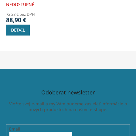
NEDOSTUPNÉ
72,28 € bez DPH
88,90 €
DETAIL
Odoberať newsletter
Vložte svoj e-mail a my Vám budeme zasielať informácie o
nových produktoch na našom e-shope.
Email