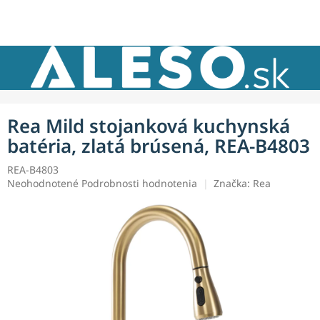
Prejsť
NÁKU
na
obsah
KOŠÍK
Rea Mild stojanková kuchynská
batéria, zlatá brúsená, REA-B4803
REA-B4803
Priemerné
Neohodnotené
Podrobnosti hodnotenia
Značka:
Rea
hodnotenie
produktu
je
0,0
z
5
hviezdičiek.