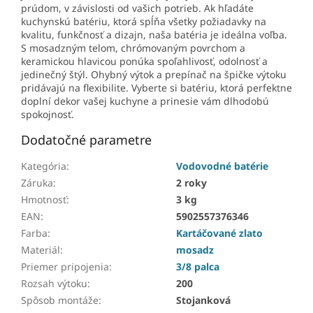
prúdom, v závislosti od vašich potrieb. Ak hľadáte
kuchynskú batériu, ktorá spĺňa všetky požiadavky na
kvalitu, funkčnosť a dizajn, naša batéria je ideálna voľba.
S mosadzným telom, chrómovaným povrchom a
keramickou hlavicou ponúka spoľahlivosť, odolnosť a
jedinečný štýl. Ohybný výtok a prepínač na špičke výtoku
pridávajú na flexibilite. Vyberte si batériu, ktorá perfektne
doplní dekor vašej kuchyne a prinesie vám dlhodobú
spokojnosť.
Dodatočné parametre
Kategória
:
Vodovodné batérie
Záruka
:
2 roky
Hmotnosť
:
3 kg
EAN
:
5902557376346
Farba
:
Kartáčované zlato
Materiál
:
mosadz
Priemer pripojenia
:
3/8 palca
Rozsah výtoku
:
200
Spôsob montáže
:
Stojanková