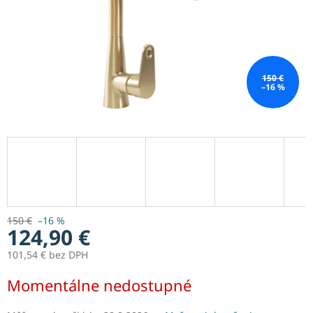
150 €
–16 %
150 €
–16 %
124,90 €
101,54 € bez DPH
Jednotková
Momentálne nedostupné
cena: