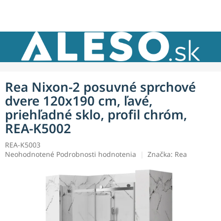
Prejsť
NÁKU
na
obsah
KOŠÍK
Rea Nixon-2 posuvné sprchové
dvere 120x190 cm, ľavé,
priehľadné sklo, profil chróm,
REA-K5002
REA-K5003
Priemerné
Neohodnotené
Podrobnosti hodnotenia
Značka:
Rea
hodnotenie
produktu
je
0,0
z
5
hviezdičiek.