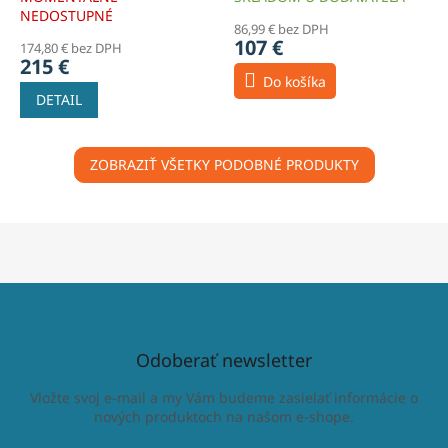
NEDOSTUPNÉ
86,99 € bez DPH
107 €
174,80 € bez DPH
215 €
Do košíka
DETAIL
ZOBRAZIŤ VŠETKY PODOBNÉ PRODUKTY
Odoberať newsletter
Vložte svoj e-mail a my Vám budeme zasielať informácie o
nových produktoch na našom e-shope.