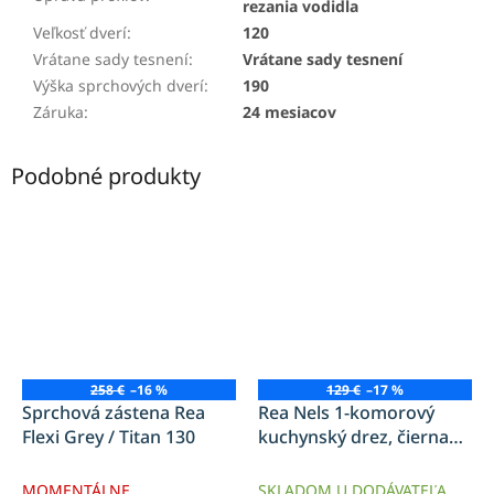
rezania vodidla
Veľkosť dverí
:
120
Vrátane sady tesnení
:
Vrátane sady tesnení
Výška sprchových dverí
:
190
Záruka
:
24 mesiacov
Podobné produkty
258 €
–16 %
129 €
–17 %
Sprchová zástena Rea
Rea Nels 1-komorový
Flexi Grey / Titan 130
kuchynský drez, čierna
žula, ZLE-00114
MOMENTÁLNE
SKLADOM U DODÁVATEĽA