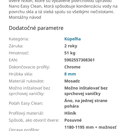
dvere Nixon, ktoré sú vybavené povrchovou úpravou
Nano Easy Clean, ktorá spôsobuje kondenzáciu vody na
povrchu skla a tá steká spolu so všetkými nečistotami.
Montážny návod
Dodatočné parametre
Kategória
:
Kúpeľňa
Záruka
:
2 roky
Hmotnosť
:
51 kg
EAN
:
5902557308361
Dokončovacie profily
:
Chrome
Hrúbka skla
:
8 mm
Materiál rukoväte
:
Mosadz
Možno inštalovať bez
Možno inštalovať bez
sprchovej vaničky
:
sprchovej vaničky
Áno, na jednej strane
Poťah Easy Clean
:
pohára
Profilový materiál
:
Hliník
Spôsob, ako otvoriť dvere
:
Posuvné
1180-1195 mm + možnosť
Úprava profilov
: