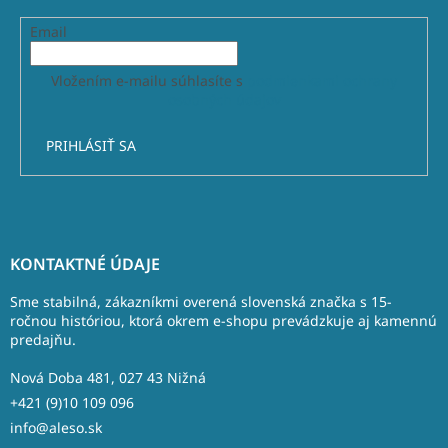
Email
Vložením e-mailu súhlasíte s
podmienkami ochrany
osobných údajov
PRIHLÁSIŤ SA
Z
á
KONTAKTNÉ ÚDAJE
p
ä
Sme stabilná, zákazníkmi overená slovenská značka s 15-
t
ročnou históriou, ktorá okrem e-shopu prevádzkuje aj kamennú
predajňu.
i
e
Nová Doba 481, 027 43 Nižná
+421 (9)10 109 096
info@aleso.sk