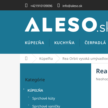
Prejsť
+421910109096
info@aleso.sk
na
obsah
KÚPEĽŇA
KUCHYŇA
ČERPADLÁ
Domov
Kúpeľňa
Rea Orbit vysoká umývadlová
B
Rea
o
Preskočiť
č
Prieme
Kategórie
Neohod
kategórie
n
hodnot
ý
produk
KÚPEĽŇA
p
je
a
0,0
Sprchové kúty
z
n
Sprchové vaničky
5