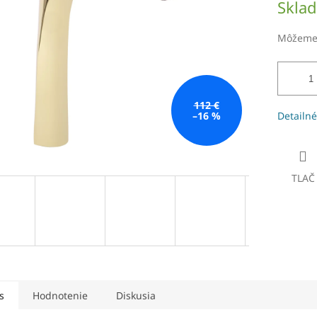
Skla
čiek.
cena:
Môžeme 
112 €
–16 %
Detailné
TLAČ
s
Hodnotenie
Diskusia