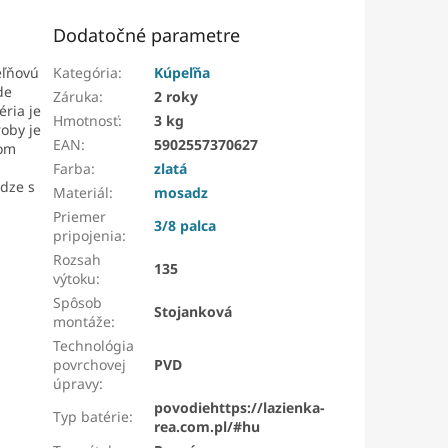
Dodatočné parametre
eľňovú
Kategória
:
Kúpeľňa
de
Záruka
:
2 roky
éria je
Hmotnosť
:
3 kg
oby je
EAN
:
5902557370627
kom
Farba
:
zlatá
adze s
Materiál
:
mosadz
Priemer
3/8 palca
pripojenia
:
Rozsah
135
výtoku
:
Spôsob
Stojanková
montáže
:
Technológia
povrchovej
PVD
úpravy
:
povodiehttps://lazienka-
Typ batérie
:
rea.com.pl/#hu