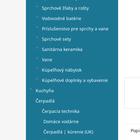
e
hviezdi
l
Sprchové žľaby a rošty
Vodovodné batérie
Príslušenstvo pre sprchy a vane
Sprchové sety
Sanitárna keramika
Vane
Kúpeľňový nábytok
Kúpeľňové doplnky a vybavenie
Kuchyňa
Čerpadlá
Čerpacia technika
Domáce vodárne
Popi
Čerpadlá | kúrenie (UK)