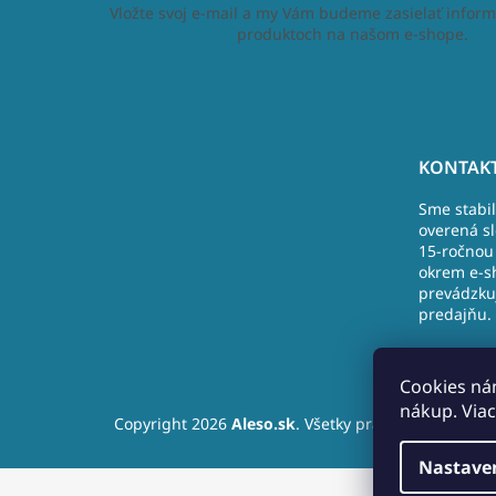
Vložte svoj e-mail a my Vám budeme zasielať inform
produktoch na našom e-shope.
Z
á
KONTAKT
p
Sme stabi
ä
overená s
t
15-ročnou 
i
okrem e-s
e
prevádzku
predajňu.
Nová Doba
Nižná
Cookies ná
+421 (9)10
nákup. Viac
Copyright 2026
Aleso.sk
. Všetky práva vyhradené.
info@ales
Nastave