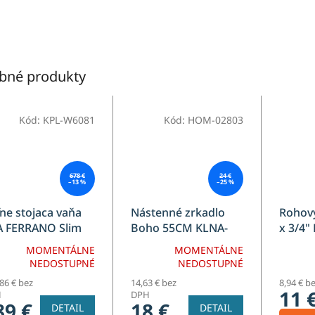
bné produkty
Kód:
KPL-W6081
Kód:
HOM-02803
678 €
24 €
–13 %
–25 %
ne stojaca vaňa
Nástenné zrkadlo
Rohový
A FERRANO Slim
Boho 55CM KLNA-
x 3/4"
0
MR01
MOMENTÁLNE
MOMENTÁLNE
NEDOSTUPNÉ
NEDOSTUPNÉ
86 € bez
14,63 € bez
8,94 € b
11 
H
DPH
89 €
18 €
DETAIL
DETAIL