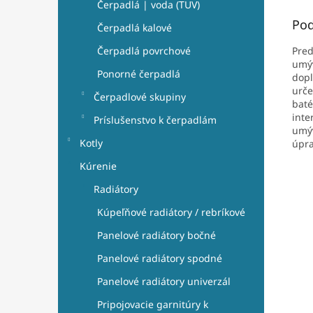
Čerpadlá | voda (TUV)
Pod
Čerpadlá kalové
Pred
Čerpadlá povrchové
umýv
Ponorné čerpadlá
dopl
urče
Čerpadlové skupiny
baté
inte
Príslušenstvo k čerpadlám
umýv
Kotly
úpra
Kúrenie
Radiátory
Kúpeľňové radiátory / rebríkové
Panelové radiátory bočné
Panelové radiátory spodné
Panelové radiátory univerzál
Pripojovacie garnitúry k