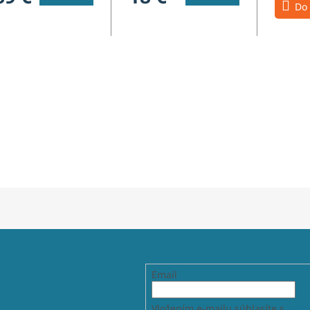
Do 
Email
Vložením e-mailu súhlasíte s
podm