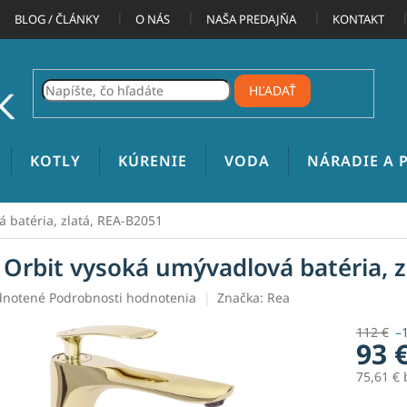
BLOG / ČLÁNKY
O NÁS
NAŠA PREDAJŇA
KONTAKT
HĽADAŤ
KOTLY
KÚRENIE
VODA
NÁRADIE A
 batéria, zlatá, REA-B2051
 Orbit vysoká umývadlová batéria, z
rné
notené
Podrobnosti hodnotenia
Značka:
Rea
enie
tu
112 €
–
93 
75,61 €
Jednotk