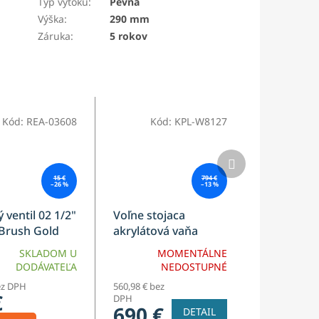
Typ výtoku
:
Pevná
Výška
:
290 mm
Záruka
:
5 rokov
Kód:
REA-03608
Kód:
KPL-W8127
Ďalší
produkt
15 €
794 €
–26 %
–13 %
 ventil 02 1/2"
Voľne stojaca
 Brush Gold
akrylátová vaňa
ATENA 170
SKLADOM U
MOMENTÁLNE
DODÁVATEĽA
NEDOSTUPNÉ
ez DPH
560,98 € bez
€
DPH
690 €
DETAIL