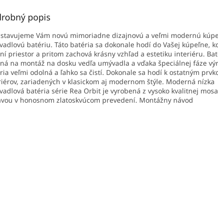
robný popis
stavujeme Vám novú mimoriadne dizajnovú a veľmi modernú kúp
adlovú batériu. Táto batéria sa dokonale hodí do Vašej kúpeľne, k
ní priestor a pritom zachová krásny vzhľad a estetiku interiéru. Bat
ná na montáž na dosku vedľa umývadla a vďaka špeciálnej fáze výr
ria veľmi odolná a ľahko sa čistí. Dokonale sa hodí k ostatným prv
riérov, zariadených v klasickom aj modernom štýle. Moderná nízka
adlová batéria série Rea Orbit je vyrobená z vysoko kvalitnej mos
vou v honosnom zlatoskvúcom prevedení. Montážny návod