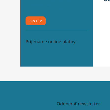
Ako vybrať dokonalú dlažbu a
obklad do vašej kúpeľne:
Kompletný sprievodca
ARCHÍV
Prijímame online platby
Odoberať newsletter