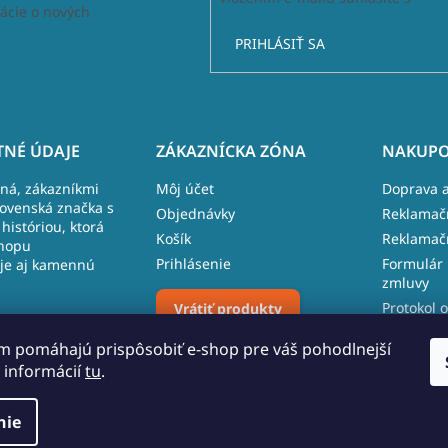
ácie o nových
PRIHLÁSIŤ SA
NÉ ÚDAJE
ZÁKAZNÍCKA ZÓNA
NAKUPO
lná, zákazníkmi
Môj účet
Doprava a
lovenská značka s
Objednávky
Reklamač
históriou, ktorá
Košík
Reklamač
hopu
Prihlásenie
Formulár 
je aj kamennú
zmluvy
Protokol o
Vrátiť produkty
 481, 027 43
reklamáci
m pomáhajú prispôsobiť e-shop pre váš pohodlnejší
 109 096
 informácií
tu
.
Upraviť nastavenie cookies
o.sk
nie