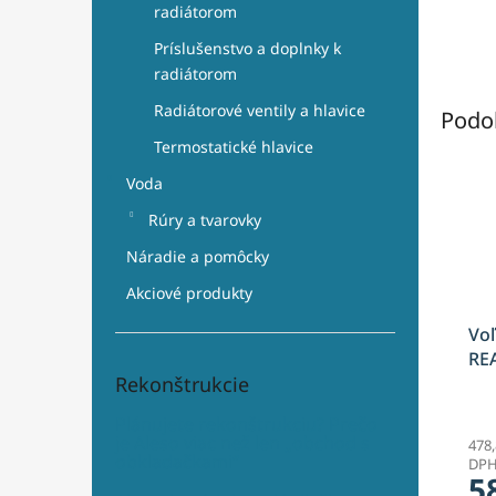
radiátorom
Príslušenstvo a doplnky k
radiátorom
Radiátorové ventily a hlavice
Podo
Termostatické hlavice
Voda
Rúry a tvarovky
Náradie a pomôcky
Akciové produkty
Voľ
RE
Rekonštrukcie
16
Plánujete rekonštrukciu? Prečo
je Aleso viac než len „obchod s
478,
obkladačkami“
DP
5