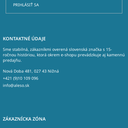
PRIHLÁSIŤ SA
Z
á
KONTAKTNÉ ÚDAJE
p
ä
Sme stabilná, zákazníkmi overená slovenská značka s 15-
t
ročnou históriou, ktorá okrem e-shopu prevádzkuje aj kamennú
predajňu.
i
e
Nová Doba 481, 027 43 Nižná
+421 (9)10 109 096
info@aleso.sk
ZÁKAZNÍCKA ZÓNA