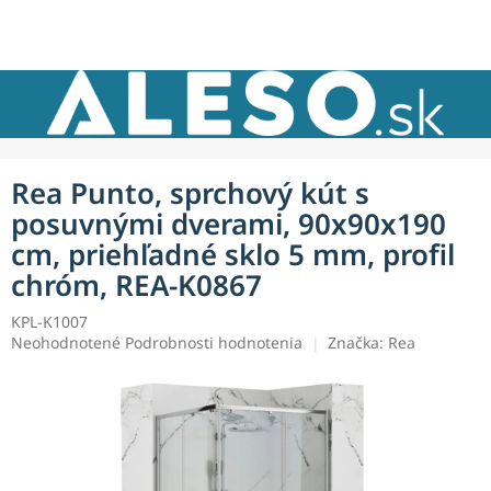
Prejsť
NÁKU
na
obsah
KOŠÍK
Rea Punto, sprchový kút s
posuvnými dverami, 90x90x190
cm, priehľadné sklo 5 mm, profil
chróm, REA-K0867
KPL-K1007
Priemerné
Neohodnotené
Podrobnosti hodnotenia
Značka:
Rea
hodnotenie
produktu
je
0,0
z
5
hviezdičiek.