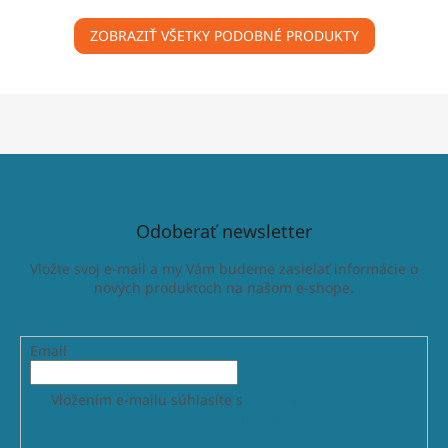
ZOBRAZIŤ VŠETKY PODOBNÉ PRODUKTY
Odoberať newsletter
Vložte svoj e-mail a my Vám budeme zasielať informácie o
nových produktoch na našom e-shope.
Email
Vložením e-mailu súhlasíte s
podmienkami ochrany
osobných údajov