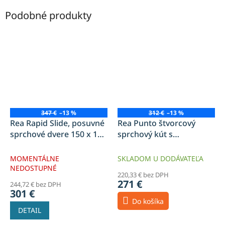
Podobné produkty
347 €
–13 %
312 €
–13 %
Rea Rapid Slide, posuvné
Rea Punto štvorcový
sprchové dvere 150 x 195
sprchový kút s
cm, priehľadné sklo, zlatý
posuvnými dverami,
profil, REA-K5617
80x80x190 cm,
MOMENTÁLNE
SKLADOM U DODÁVATEĽA
priehľadné sklo 5 mm,
NEDOSTUPNÉ
220,33 € bez DPH
profil chróm, REA-K0863
271 €
244,72 € bez DPH
301 €
Do košíka
DETAIL