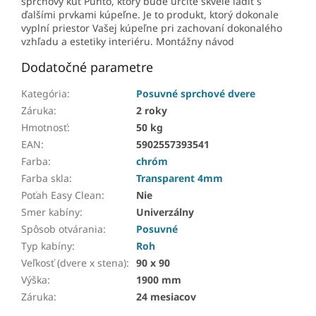
sprchový kút Punto, ktorý bude určite skvele ladiť s
ďalšími prvkami kúpeľne. Je to produkt, ktorý dokonale
vyplní priestor Vašej kúpeľne pri zachovaní dokonalého
vzhľadu a estetiky interiéru. Montážny návod
Dodatočné parametre
Kategória
:
Posuvné sprchové dvere
Záruka
:
2 roky
Hmotnosť
:
50 kg
EAN
:
5902557393541
Farba
:
chróm
Farba skla
:
Transparent 4mm
Poťah Easy Clean
:
Nie
Smer kabíny
:
Univerzálny
Spôsob otvárania
:
Posuvné
Typ kabíny
:
Roh
Veľkosť (dvere x stena)
:
90 x 90
Výška
:
1900 mm
Záruka
:
24 mesiacov