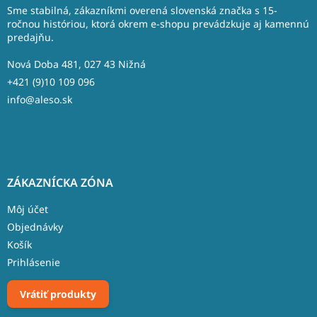
ä
Sme stabilná, zákazníkmi overená slovenská značka s 15-
t
ročnou históriou, ktorá okrem e-shopu prevádzkuje aj kamennú
predajňu.
i
e
Nová Doba 481, 027 43 Nižná
+421 (9)10 109 096
info@aleso.sk
ZÁKAZNÍCKA ZÓNA
Môj účet
Objednávky
Košík
Prihlásenie
Vrátiť produkty