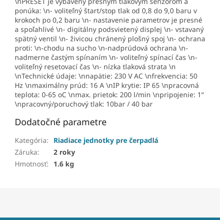
\nPRESET je vybavený presným tlakovým senzorom a
ponúka: \n- voliteľný štart/stop tlak od 0,8 do 9,0 baru v
krokoch po 0,2 baru \n- nastavenie parametrov je presné
a spoľahlivé \n- digitálny podsvietený displej \n- vstavaný
spätný ventil \n- živicou chránený plošný spoj \n- ochrana
proti: \n-chodu na sucho \n-nadprúdová ochrana \n-
nadmerne častým spínaním \n- voliteľný spínací čas \n-
voliteľný resetovací čas \n- nízka tlaková strata \n
\nTechnické údaje: \nnapätie: 230 V AC \nfrekvencia: 50
Hz \nmaximálny prúd: 16 A \nIP krytie: IP 65 \npracovná
teplota: 0-65 oC \nmax. prietok: 200 l/min \npripojenie: 1“
\npracovný/poruchový tlak: 10bar / 40 bar
Dodatočné parametre
Kategória
:
Riadiace jednotky pre čerpadlá
Záruka
:
2 roky
Hmotnosť
:
1.6 kg