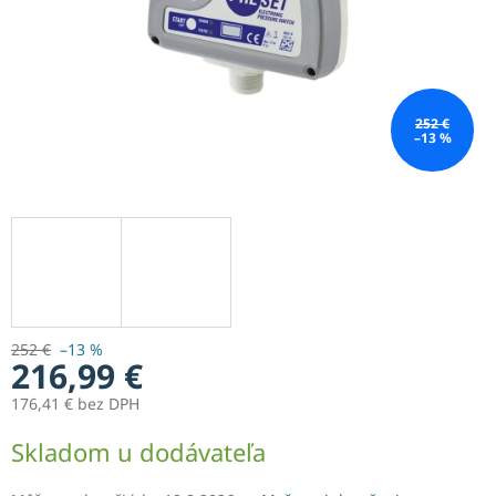
252 €
–13 %
252 €
–13 %
216,99 €
176,41 € bez DPH
Jednotková
Skladom u dodávateľa
cena: