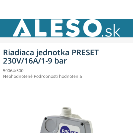
Prejsť
NÁKU
na
obsah
KOŠÍK
Riadiaca jednotka PRESET
230V/16A/1-9 bar
50064/500
Priemerné
Neohodnotené
Podrobnosti hodnotenia
hodnotenie
produktu
je
0,0
z
5
hviezdičiek.