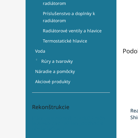
radiátorom
Príslušenstvo a doplnky k
radiátorom
Radiátorové ventily a hlavice
Termostatické hlavice
Podo
Voda
Rúry a tvarovky
Náradie a pomôcky
Akciové produkty
Rekonštrukcie
Rea
Sh
Plánujete rekonštrukciu? Prečo
je Aleso viac než len „obchod s
dos
obkladačkami“
cm,
RE