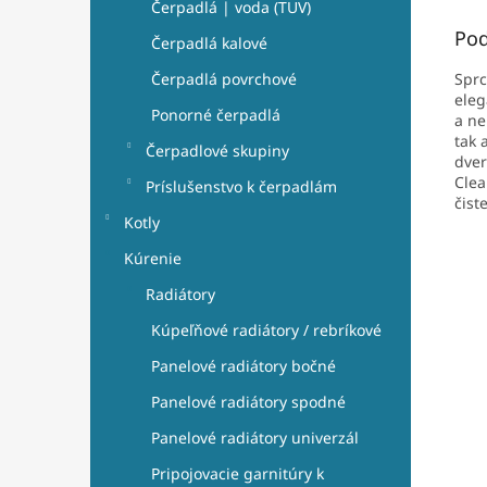
Čerpadlá | voda (TUV)
Pod
Čerpadlá kalové
Sprc
Čerpadlá povrchové
eleg
Ponorné čerpadlá
a ne
tak 
Čerpadlové skupiny
dver
Clea
Príslušenstvo k čerpadlám
čist
Kotly
Kúrenie
Radiátory
Kúpeľňové radiátory / rebríkové
Panelové radiátory bočné
Panelové radiátory spodné
Panelové radiátory univerzál
Pripojovacie garnitúry k