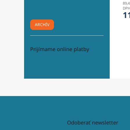
Ako vybrať dokonalú dlažbu a
89,4
obklad do vašej kúpeľne:
DP
Kompletný sprievodca
1
ARCHÍV
Prijímame online platby
Odoberať newsletter