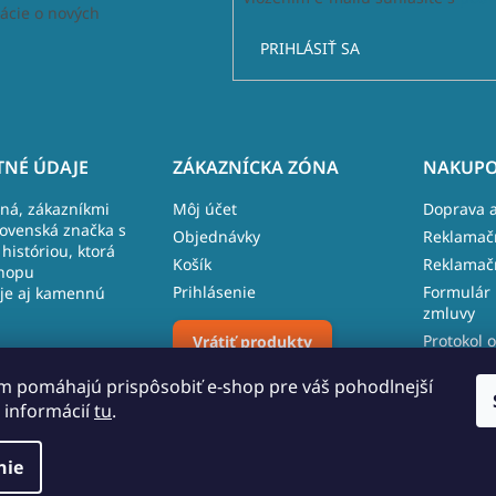
ácie o nových
PRIHLÁSIŤ SA
NÉ ÚDAJE
ZÁKAZNÍCKA ZÓNA
NAKUPO
lná, zákazníkmi
Môj účet
Doprava a
lovenská značka s
Objednávky
Reklamač
históriou, ktorá
Košík
Reklamač
hopu
Prihlásenie
Formulár 
je aj kamennú
zmluvy
Protokol o
Vrátiť produkty
 481, 027 43
reklamáci
m pomáhajú prispôsobiť e-shop pre váš pohodlnejší
 109 096
 informácií
tu
.
Upraviť nastavenie cookies
o.sk
nie