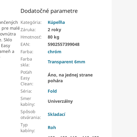
Dodatočné parametre
končených
Kategória
:
Kúpeľňa
 pre malé
Záruka
:
2 roky
dovnútra
Hmotnosť
:
80 kg
. Sklo
EAN
:
5902557399048
 Easy
kameň a
Farba
:
chróm
D
Farba
Transparent 6mm
skla
:
Poťah
Áno, na jednej strane
Easy
pohára
Clean
:
Séria
:
Fold
Smer
Univerzálny
kabíny
:
Spôsob
Skladací
otvárania
:
Typ
Roh
kabíny
: