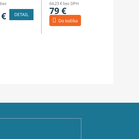
 bez
64,23 € bez DPH
79 €
 €
DETAIL
Do košíka
ienkami ochrany osobných údajov