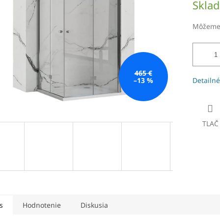
Skla
čiek.
cena:
Môžeme 
465 €
–13 %
Detailné
TLAČ
s
Hodnotenie
Diskusia