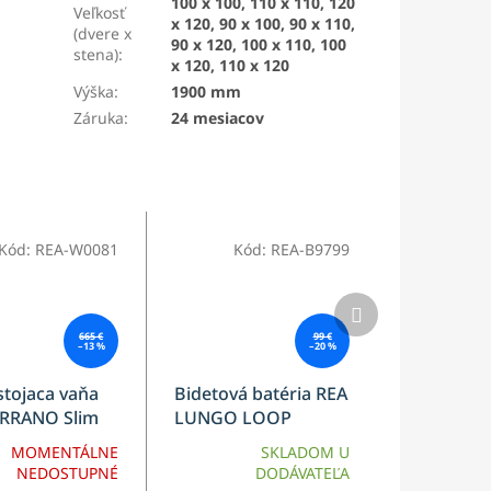
100 x 100, 110 x 110, 120
Veľkosť
x 120, 90 x 100, 90 x 110,
(dvere x
90 x 120, 100 x 110, 100
stena)
:
x 120, 110 x 120
Výška
:
1900 mm
Záruka
:
24 mesiacov
Kód:
REA-W0081
Kód:
REA-B9799
Ďalší
produkt
665 €
99 €
–13 %
–20 %
stojaca vaňa
Bidetová batéria REA
ERRANO Slim
LUNGO LOOP
Copper
MOMENTÁLNE
SKLADOM U
NEDOSTUPNÉ
DODÁVATEĽA