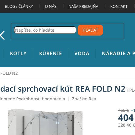
BLOG / ČLÁNKY
O NÁS
NAŠA PREDAJŇA
KONTAKT
HĽADAŤ
KOTLY
KÚRENIE
VODA
NÁRADIE A
A FOLD N2
adací sprchovací kút REA FOLD N2
KPL
rné
notené
Podrobnosti hodnotenia
Značka:
Rea
enie
tu
465 €
–
404
328,46 
Jednotk