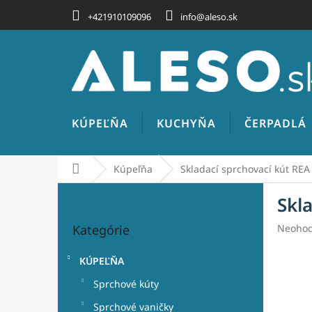
Prejsť
+421910109096
info@aleso.sk
na
obsah
KÚPEĽŇA
KUCHYŇA
ČERPADLÁ
Domov
Kúpeľňa
Skladací sprchovací kút RE
B
Skl
o
Preskočiť
č
Prieme
Kategórie
Neohod
kategórie
n
hodnot
ý
produk
KÚPEĽŇA
p
je
a
0,0
Sprchové kúty
z
n
Sprchové vaničky
5