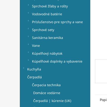
e
hviezdi
l
Sprchové žľaby a rošty
Vodovodné batérie
Príslušenstvo pre sprchy a vane
Sprchové sety
Sanitárna keramika
Vane
Kúpeľňový nábytok
Kúpeľňové doplnky a vybavenie
Kuchyňa
Čerpadlá
Čerpacia technika
Domáce vodárne
Popi
Čerpadlá | kúrenie (UK)