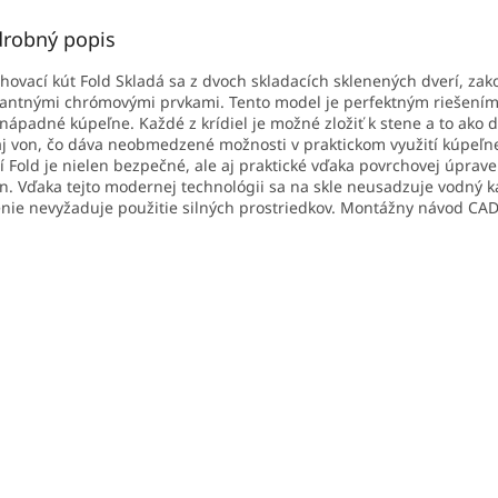
robný popis
hovací kút Fold Skladá sa z dvoch skladacích sklenených dverí, za
antnými chrómovými prvkami. Tento model je perfektným riešením
nápadné kúpeľne. Každé z krídiel je možné zložiť k stene a to ako 
aj von, čo dáva neobmedzené možnosti v praktickom využití kúpeľne
í Fold je nielen bezpečné, ale aj praktické vďaka povrchovej úprave
n. Vďaka tejto modernej technológii sa na skle neusadzuje vodný 
enie nevyžaduje použitie silných prostriedkov. Montážny návod CA