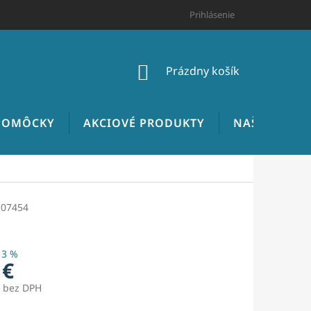
HODNOTENIE OBCHODU
CENNÍK INŠTALATÉRSKYCH PRÁC
Prihlásenie
NÁKUPNÝ
Prázdny košík
KOŠÍK
 POMÔCKY
AKCIOVÉ PRODUKTY
NAŠE REALIZ
-07454
13 %
 €
€ bez DPH
ová