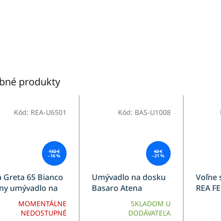
bné produkty
Kód:
REA-U6501
Kód:
BAS-U1008
132 €
42 €
–16 %
–21 %
 Greta 65 Bianco
Umývadlo na dosku
Voľne 
iny umývadlo na
Basaro Atena
REA F
ku 65 x 39 x 13,5
160
MOMENTÁLNE
SKLADOM U
 imitácia kameňa,
NEDOSTUPNÉ
DODÁVATEĽA
A-U6501