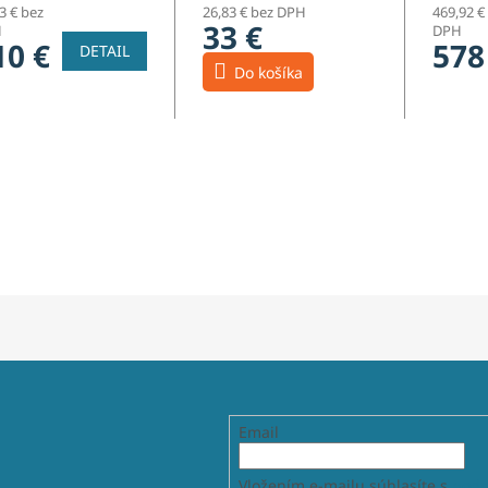
3 € bez
26,83 € bez DPH
469,92 €
33 €
H
DPH
10 €
578
DETAIL
Do košíka
Email
Vložením e-mailu súhlasíte s
podm