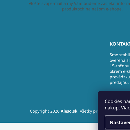
Vložte svoj e-mail a my Vám budeme zasielať inform
produktoch na našom e-shope.
Z
á
KONTAKT
p
Sme stabi
ä
overená s
t
15-ročnou 
i
okrem e-s
e
prevádzku
predajňu.
Nová Doba
Nižná
Cookies ná
+421 (9)10
nákup. Viac
Copyright 2026
Aleso.sk
. Všetky práva vyhradené.
info@ales
Nastave