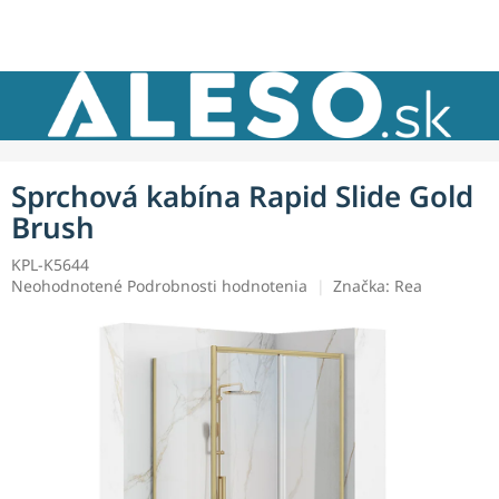
Prejsť
NÁKU
na
obsah
KOŠÍK
Sprchová kabína Rapid Slide Gold
Brush
KPL-K5644
Priemerné
Neohodnotené
Podrobnosti hodnotenia
Značka:
Rea
hodnotenie
produktu
je
0,0
z
5
hviezdičiek.