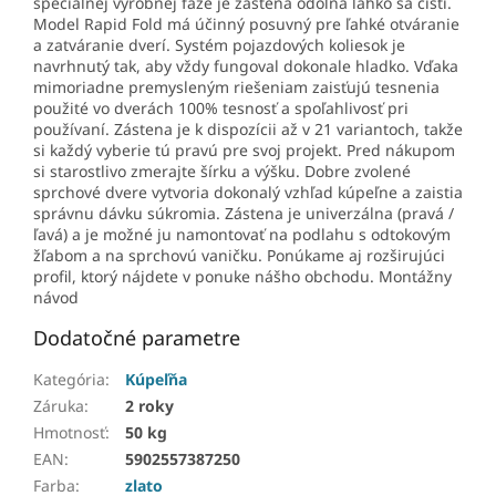
špeciálnej výrobnej fáze je zástena odolná ľahko sa čistí.
Model Rapid Fold má účinný posuvný pre ľahké otváranie
a zatváranie dverí. Systém pojazdových koliesok je
navrhnutý tak, aby vždy fungoval dokonale hladko. Vďaka
mimoriadne premysleným riešeniam zaisťujú tesnenia
použité vo dverách 100% tesnosť a spoľahlivosť pri
používaní. Zástena je k dispozícii až v 21 variantoch, takže
si každý vyberie tú pravú pre svoj projekt. Pred nákupom
si starostlivo zmerajte šírku a výšku. Dobre zvolené
sprchové dvere vytvoria dokonalý vzhľad kúpeľne a zaistia
správnu dávku súkromia. Zástena je univerzálna (pravá /
ľavá) a je možné ju namontovať na podlahu s odtokovým
žľabom a na sprchovú vaničku. Ponúkame aj rozširujúci
profil, ktorý nájdete v ponuke nášho obchodu. Montážny
návod
Dodatočné parametre
Kategória
:
Kúpeľňa
Záruka
:
2 roky
Hmotnosť
:
50 kg
EAN
:
5902557387250
Farba
:
zlato