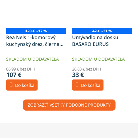
129 €
–17 %
42 €
–21 %
Rea Nels 1-komorový
Umývadlo na dosku
kuchynský drez, čierna
BASARO EURUS
žula, ZLE-00114
SKLADOM U DODÁVATEĽA
SKLADOM U DODÁVATEĽA
86,99 € bez DPH
26,83 € bez DPH
107 €
33 €
Do košíka
Do košíka
ZOBRAZIŤ VŠETKY PODOBNÉ PRODUKTY