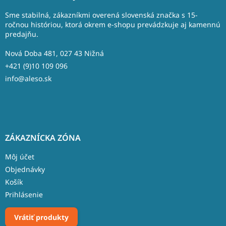
p
ä
Sme stabilná, zákazníkmi overená slovenská značka s 15-
t
ročnou históriou, ktorá okrem e-shopu prevádzkuje aj kamennú
predajňu.
i
e
Nová Doba 481, 027 43 Nižná
+421 (9)10 109 096
info@aleso.sk
ZÁKAZNÍCKA ZÓNA
Môj účet
Objednávky
Košík
Prihlásenie
Vrátiť produkty