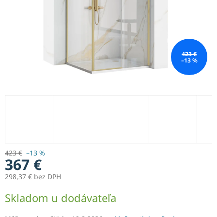
423 €
–13 %
423 €
–13 %
367 €
298,37 € bez DPH
Jednotková
Skladom u dodávateľa
cena: