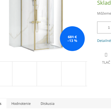
Skla
čiek.
cena:
Môžeme 
681 €
–13 %
Detailné
TLAČ
s
Hodnotenie
Diskusia