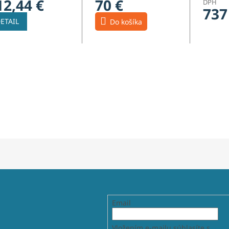
12,44 €
70 €
DPH
737
ETAIL
Do košíka
Email
Vložením e-mailu súhlasíte s
podm