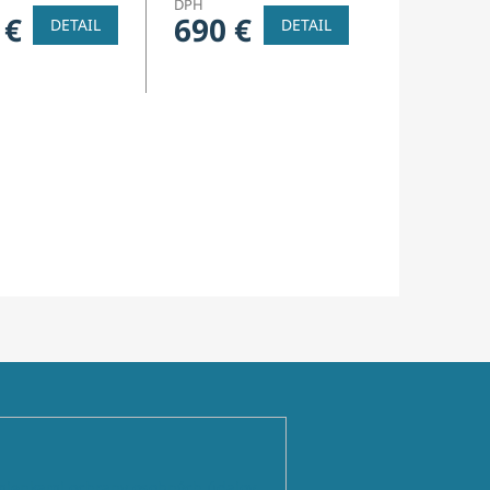
DPH
 €
690 €
DETAIL
DETAIL
ienkami ochrany osobných údajov