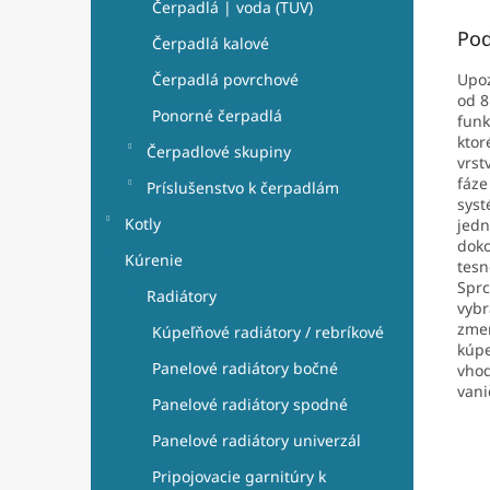
Čerpadlá | voda (TUV)
Pod
Čerpadlá kalové
Upoz
Čerpadlá povrchové
od 8
Ponorné čerpadlá
funk
ktor
Čerpadlové skupiny
vrst
fáze
Príslušenstvo k čerpadlám
syst
Kotly
jedn
doko
Kúrenie
tesn
Sprc
Radiátory
vybr
zmer
Kúpeľňové radiátory / rebríkové
kúpe
Panelové radiátory bočné
vhod
vani
Panelové radiátory spodné
Panelové radiátory univerzál
Pripojovacie garnitúry k