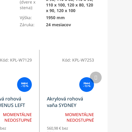
(dvere x
110 x 100, 120 x 80, 120
stena)
:
x 90, 120 x 100
Výška
:
1950 mm
Záruka
:
24 mesiacov
Kód:
KPL-W7129
Kód:
KPL-W7253
Ďalší
produkt
848 €
794 €
–13 %
–13 %
vá rohová
Akrylová rohová
WENUS LEFT
vaňa SYDNEY
BELLANTO RIGHT
MOMENTÁLNE
MOMENTÁLNE
160cm
NEDOSTUPNÉ
NEDOSTUPNÉ
 bez
560,98 € bez