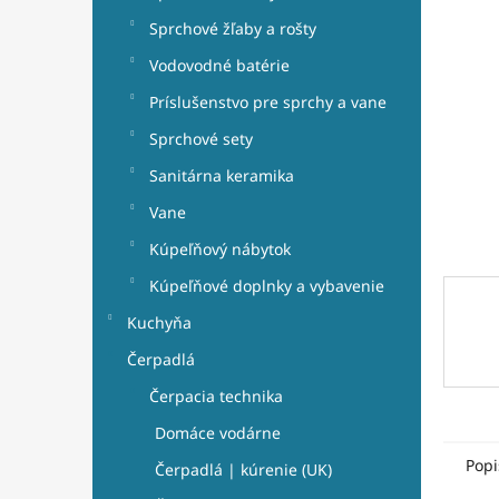
e
hviezdi
l
Sprchové žľaby a rošty
Vodovodné batérie
Príslušenstvo pre sprchy a vane
Sprchové sety
Sanitárna keramika
Vane
Kúpeľňový nábytok
Kúpeľňové doplnky a vybavenie
Kuchyňa
Čerpadlá
Čerpacia technika
Domáce vodárne
Popi
Čerpadlá | kúrenie (UK)