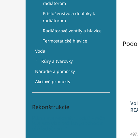
radiátorom
Príslušenstvo a doplnky k
radiátorom
Radiátorové ventily a hlavice
Termostatické hlavice
Podo
Voda
Rúry a tvarovky
Náradie a pomôcky
Akciové produkty
Voľ
Rekonštrukcie
RE
cm
Plánujete rekonštrukciu? Prečo
je Aleso viac než len „obchod s
obkladačkami“
497