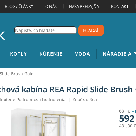
BLOG / ČLÁNKY
O NÁS
NAŠA PREDAJŇA
KONTAKT
HĽADAŤ
KOTLY
KÚRENIE
VODA
NÁRADIE A
Slide Brush Gold
chová kabína REA Rapid Slide Brush
rné
notené
Podrobnosti hodnotenia
Značka:
Rea
enie
tu
681 €
–
592
481,30 
Jednotk