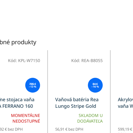
bné produkty
Kód:
KPL-W7150
Kód:
REA-B8055
705 €
84 €
–13 %
–16 %
ne stojaca vaňa
Vaňová batéria Rea
Akrylo
A FERRANO 160
Lungo Stripe Gold
vaňa 
Brush
170cm
MOMENTÁLNE
SKLADOM U
NEDOSTUPNÉ
DODÁVATEĽA
,92 € bez DPH
56,91 € bez DPH
599,19 €