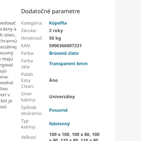
Dodatočné parametre
pedovať
Kategória
:
Kúpeľňa
krásny a
Záruka
:
2 roky
h stien,
Hmotnosť
:
50 kg
ochrannú
EAN
:
5906366007231
eciálnej
posuvný
Farba
:
Brúsené zlato
e majú
Farba
Transparent 6mm
ngoval
skla
:
ujú
Poťah
ania.
Easy
Áno
ý mohol
Clean
:
livo
Smer
orí v
Univerzálny
kabíny
:
kút je
ovú
Spôsob
Posuvné
otvárania
:
Typ
Nástenný
kabíny
:
100 x 100, 100 x 80, 100
Veľkosť
x 90, 110 x 80, 110 x 90,