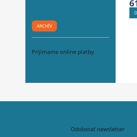
6
Ako vybrať dokonalú dlažbu a
obklad do vašej kúpeľne:
Kompletný sprievodca
D
ARCHÍV
Prijímame online platby
Odoberať newsletter