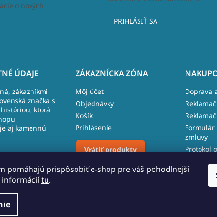
ácie o nových
PRIHLÁSIŤ SA
NÉ ÚDAJE
ZÁKAZNÍCKA ZÓNA
NAKUPO
lná, zákazníkmi
Môj účet
Doprava a
lovenská značka s
Objednávky
Reklamač
históriou, ktorá
Košík
Reklamač
hopu
Prihlásenie
Formulár 
je aj kamennú
zmluvy
Protokol o
Vrátiť produkty
 481, 027 43
reklamáci
m pomáhajú prispôsobiť e-shop pre váš pohodlnejší
 109 096
 informácií
tu
.
Upraviť nastavenie cookies
o.sk
nie