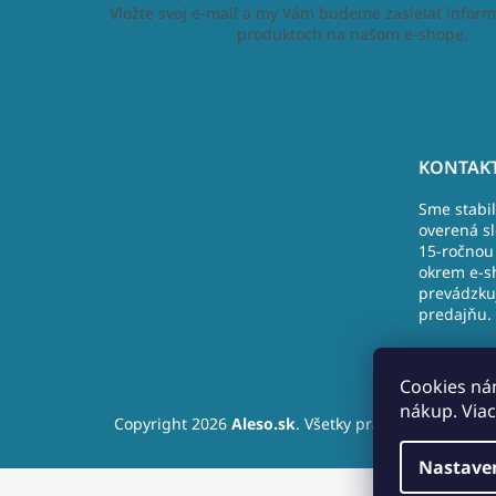
Vložte svoj e-mail a my Vám budeme zasielať inform
produktoch na našom e-shope.
Z
á
KONTAKT
p
Sme stabi
ä
overená s
t
15-ročnou 
i
okrem e-s
e
prevádzku
predajňu.
Nová Doba
Nižná
Cookies ná
+421 (9)10
nákup. Viac
Copyright 2026
Aleso.sk
. Všetky práva vyhradené.
info@ales
Nastave