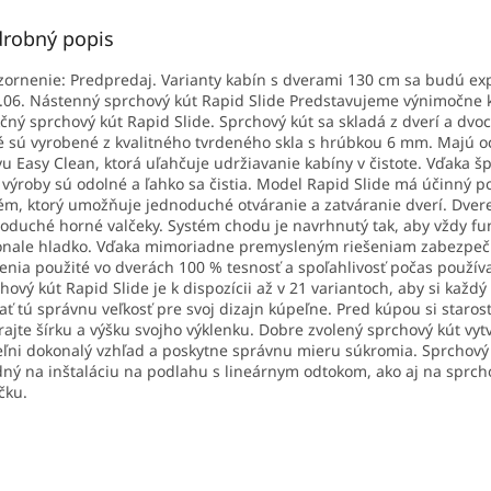
robný popis
ornenie: Predpredaj. Varianty kabín s dverami 130 cm sa budú ex
.06. Nástenný sprchový kút Rapid Slide Predstavujeme výnimočne 
čný sprchový kút Rapid Slide. Sprchový kút sa skladá z dverí a dvoc
é sú vyrobené z kvalitného tvrdeného skla s hrúbkou 6 mm. Majú 
vu Easy Clean, ktorá uľahčuje udržiavanie kabíny v čistote. Vďaka šp
 výroby sú odolné a ľahko sa čistia. Model Rapid Slide má účinný 
ém, ktorý umožňuje jednoduché otváranie a zatváranie dverí. Dver
oduché horné valčeky. Systém chodu je navrhnutý tak, aby vždy fu
nale hladko. Vďaka mimoriadne premysleným riešeniam zabezpeč
enia použité vo dverách 100 % tesnosť a spoľahlivosť počas použív
hový kút Rapid Slide je k dispozícii až v 21 variantoch, aby si každ
ať tú správnu veľkosť pre svoj dizajn kúpeľne. Pred kúpou si starost
ajte šírku a výšku svojho výklenku. Dobre zvolený sprchový kút vytv
ľni dokonalý vzhľad a poskytne správnu mieru súkromia. Sprchový 
ný na inštaláciu na podlahu s lineárnym odtokom, ako aj na sprch
čku.