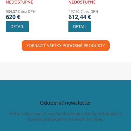
NEDOSTUPNÉ
NEDOSTUPNÉ
504,07 € bez DPH
497,92 € bez DPH
620 €
612,44 €
DETAIL
DETAIL
ZOBRAZIŤ VŠETKY PODOBNÉ PRODUKTY
Odoberať newsletter
Vložte svoj e-mail a my Vám budeme zasielať informácie o
nových produktoch na našom e-shope.