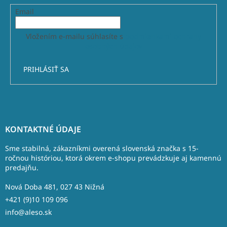
Email
Vložením e-mailu súhlasíte s
podmienkami ochrany
osobných údajov
PRIHLÁSIŤ SA
Z
á
KONTAKTNÉ ÚDAJE
p
ä
Sme stabilná, zákazníkmi overená slovenská značka s 15-
t
ročnou históriou, ktorá okrem e-shopu prevádzkuje aj kamennú
predajňu.
i
e
Nová Doba 481, 027 43 Nižná
+421 (9)10 109 096
info@aleso.sk