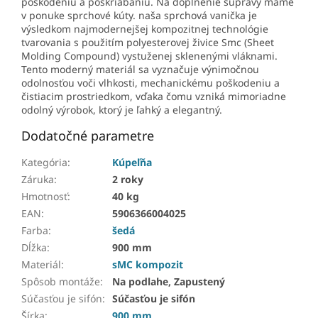
poškodeniu a poškriabaniu. Na doplnenie súpravy máme
v ponuke sprchové kúty. naša sprchová vanička je
výsledkom najmodernejšej kompozitnej technológie
tvarovania s použitím polyesterovej živice Smc (Sheet
Molding Compound) vystuženej sklenenými vláknami.
Tento moderný materiál sa vyznačuje výnimočnou
odolnosťou voči vlhkosti, mechanickému poškodeniu a
čistiacim prostriedkom, vďaka čomu vzniká mimoriadne
odolný výrobok, ktorý je ľahký a elegantný.
Dodatočné parametre
Kategória
:
Kúpeľňa
Záruka
:
2 roky
Hmotnosť
:
40 kg
EAN
:
5906366004025
Farba
:
šedá
Dĺžka
:
900 mm
Materiál
:
sMC kompozit
Spôsob montáže
:
Na podlahe, Zapustený
Súčasťou je sifón
:
Súčasťou je sifón
Šírka
:
900 mm