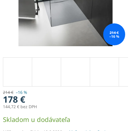
214 €
–16 %
214 €
–16 %
178 €
144,72 € bez DPH
Jednotková
Skladom u dodávateľa
cena: