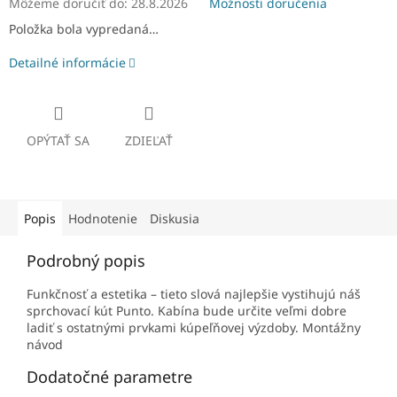
Môžeme doručiť do:
28.8.2026
Možnosti doručenia
Položka bola vypredaná…
Detailné informácie
OPÝTAŤ SA
ZDIEĽAŤ
Popis
Hodnotenie
Diskusia
Podrobný popis
Funkčnosť a estetika – tieto slová najlepšie vystihujú náš
sprchovací kút Punto. Kabína bude určite veľmi dobre
ladiť s ostatnými prvkami kúpeľňovej výzdoby. Montážny
návod
Dodatočné parametre