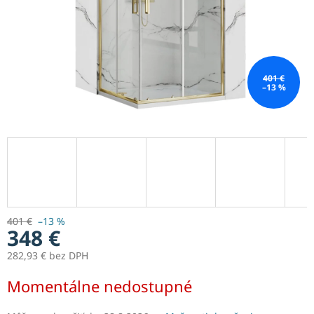
401 €
–13 %
401 €
–13 %
348 €
282,93 € bez DPH
Jednotková
Momentálne nedostupné
cena: