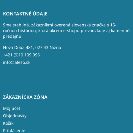
Z
á
KONTAKTNÉ ÚDAJE
p
ä
Sme stabilná, zákazníkmi overená slovenská značka s 15-
t
ročnou históriou, ktorá okrem e-shopu prevádzkuje aj kamennú
predajňu.
i
e
Nová Doba 481, 027 43 Nižná
+421 (9)10 109 096
info@aleso.sk
ZÁKAZNÍCKA ZÓNA
Môj účet
Objednávky
Košík
Prihlásenie