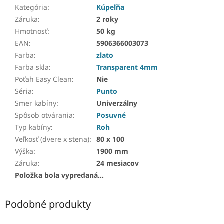
Kategória
:
Kúpeľňa
Záruka
:
2 roky
Hmotnosť
:
50 kg
EAN
:
5906366003073
Farba
:
zlato
Farba skla
:
Transparent 4mm
Poťah Easy Clean
:
Nie
Séria
:
Punto
Smer kabíny
:
Univerzálny
Spôsob otvárania
:
Posuvné
Typ kabíny
:
Roh
Veľkosť (dvere x stena)
:
80 x 100
Výška
:
1900 mm
Záruka
:
24 mesiacov
Položka bola vypredaná…
Podobné produkty