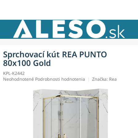
Prejsť
NÁKU
na
obsah
KOŠÍK
Sprchovací kút REA PUNTO
80x100 Gold
KPL-K2442
Priemerné
Neohodnotené
Podrobnosti hodnotenia
Značka:
Rea
hodnotenie
produktu
je
0,0
z
5
hviezdičiek.