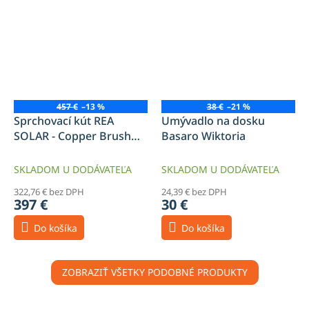
457 €
–13 %
38 €
–21 %
Sprchovací kút REA
Umývadlo na dosku
SOLAR - Copper Brush
Basaro Wiktoria
100x80
SKLADOM U DODÁVATEĽA
SKLADOM U DODÁVATEĽA
322,76 € bez DPH
24,39 € bez DPH
397 €
30 €
Do košíka
Do košíka
ZOBRAZIŤ VŠETKY PODOBNÉ PRODUKTY