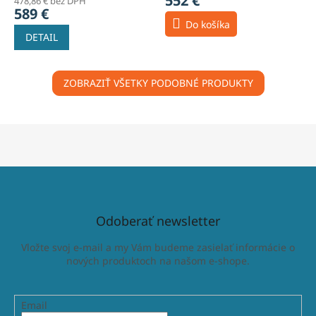
552 €
478,86 € bez DPH
589 €
Do košíka
DETAIL
ZOBRAZIŤ VŠETKY PODOBNÉ PRODUKTY
Odoberať newsletter
Vložte svoj e-mail a my Vám budeme zasielať informácie o
nových produktoch na našom e-shope.
Email