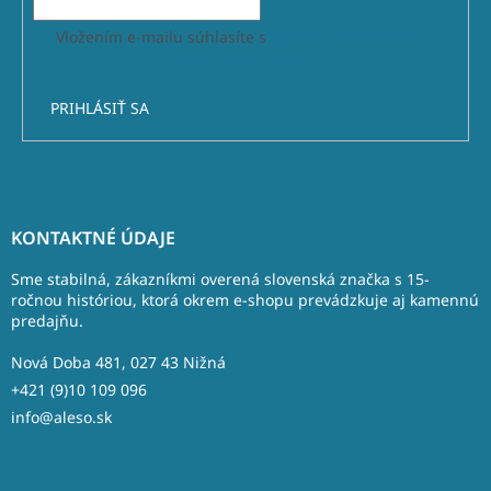
Vložením e-mailu súhlasíte s
podmienkami ochrany
osobných údajov
PRIHLÁSIŤ SA
Z
á
KONTAKTNÉ ÚDAJE
p
ä
Sme stabilná, zákazníkmi overená slovenská značka s 15-
t
ročnou históriou, ktorá okrem e-shopu prevádzkuje aj kamennú
predajňu.
i
e
Nová Doba 481, 027 43 Nižná
+421 (9)10 109 096
info@aleso.sk