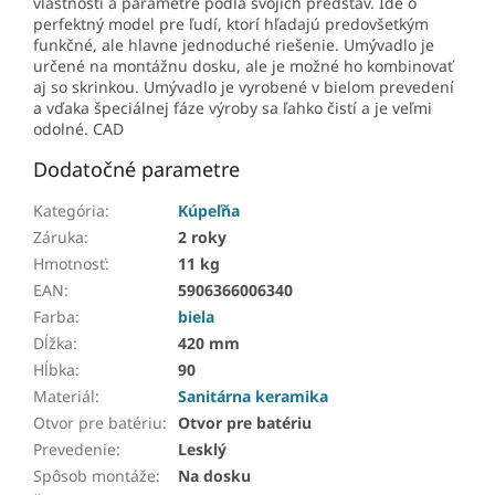
vlastnosti a parametre podľa svojich predstáv. Ide o
perfektný model pre ľudí, ktorí hľadajú predovšetkým
funkčné, ale hlavne jednoduché riešenie. Umývadlo je
určené na montážnu dosku, ale je možné ho kombinovať
aj so skrinkou. Umývadlo je vyrobené v bielom prevedení
a vďaka špeciálnej fáze výroby sa ľahko čistí a je veľmi
odolné. CAD
Dodatočné parametre
Kategória
:
Kúpeľňa
Záruka
:
2 roky
Hmotnosť
:
11 kg
EAN
:
5906366006340
Farba
:
biela
Dĺžka
:
420 mm
Hĺbka
:
90
Materiál
:
Sanitárna keramika
Otvor pre batériu
:
Otvor pre batériu
Prevedenie
:
Lesklý
Spôsob montáže
:
Na dosku