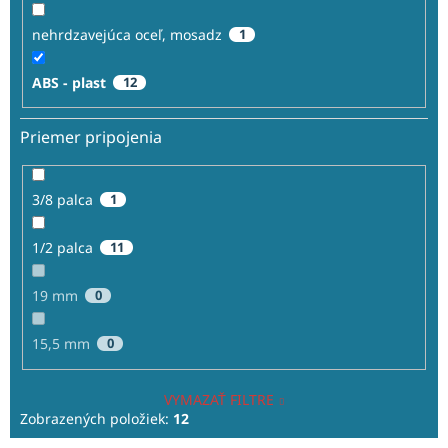
nehrdzavejúca oceľ, mosadz
1
ABS - plast
12
Priemer pripojenia
3/8 palca
1
1/2 palca
11
19 mm
0
15,5 mm
0
VYMAZAŤ FILTRE
Zobrazených položiek:
12