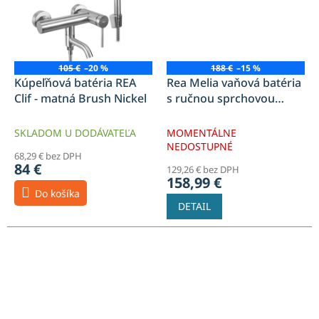
105 €
–20 %
188 €
–15 %
Kúpeľňová batéria REA
Rea Melia vaňová batéria
Clif - matná Brush Nickel
s ručnou sprchovou
súpravou, biela-zlatá
lesklá, REA-B2710
SKLADOM U DODÁVATEĽA
MOMENTÁLNE
NEDOSTUPNÉ
68,29 € bez DPH
84 €
129,26 € bez DPH
158,99 €
Do košíka
DETAIL