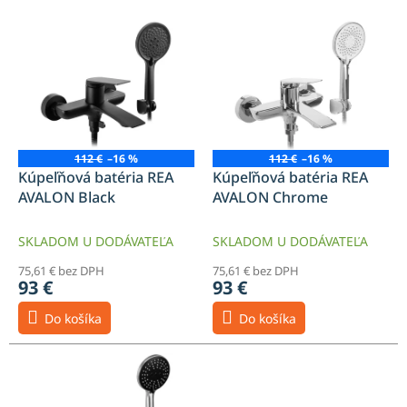
V
ý
p
i
s
p
r
o
112 €
–16 %
112 €
–16 %
d
Kúpeľňová batéria REA
Kúpeľňová batéria REA
u
AVALON Black
AVALON Chrome
k
t
SKLADOM U DODÁVATEĽA
SKLADOM U DODÁVATEĽA
o
75,61 € bez DPH
75,61 € bez DPH
v
93 €
93 €
Do košíka
Do košíka