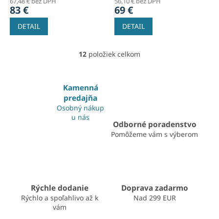
67,48 € bez DPH
56,10 € bez DPH
83 €
69 €
DETAIL
DETAIL
12
položiek celkom
O
v
l
á
Kamenná
d
predajňa
a
Osobný nákup
c
u nás
i
Odborné poradenstvo
e
Pomôžeme vám s výberom
p
r
v
k
y
v
Rýchle dodanie
Doprava zadarmo
ý
Rýchlo a spoľahlivo až k
Nad 299 EUR
p
vám
i