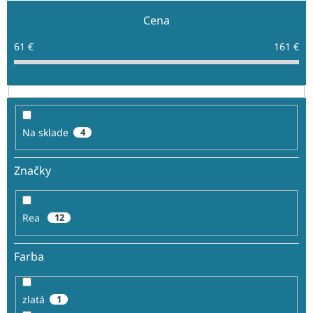
e
Cena
p
r
61
€
161
€
o
d
u
k
t
o
Na sklade
4
v
Značky
Rea
12
Farba
zlatá
1