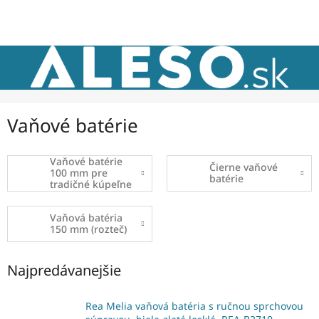
Prejsť
NÁKU
na
obsah
KOŠÍK
Vaňové batérie
Vaňové batérie
Čierne vaňové
100 mm pre
batérie
tradičné kúpeľne
Vaňová batéria
150 mm (rozteč)
Najpredávanejšie
Rea Melia vaňová batéria s ručnou sprchovou