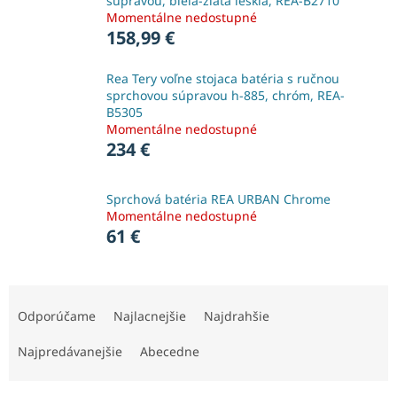
súpravou, biela-zlatá lesklá, REA-B2710
Momentálne nedostupné
158,99 €
Rea Tery voľne stojaca batéria s ručnou
sprchovou súpravou h-885, chróm, REA-
B5305
Momentálne nedostupné
234 €
Sprchová batéria REA URBAN Chrome
Momentálne nedostupné
61 €
R
a
Odporúčame
Najlacnejšie
Najdrahšie
d
e
Najpredávanejšie
Abecedne
n
i