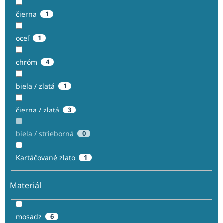
čierna
1
oceľ
1
chróm
4
biela / zlatá
1
čierna / zlatá
3
biela / strieborná
0
Kartáčované zlato
1
Materiál
mosadz
6