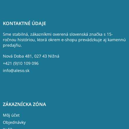
Z
á
KONTAKTNÉ ÚDAJE
p
ä
Sme stabilná, zákazníkmi overená slovenská značka s 15-
t
ročnou históriou, ktorá okrem e-shopu prevádzkuje aj kamennú
predajňu.
i
e
Nová Doba 481, 027 43 Nižná
+421 (9)10 109 096
info@aleso.sk
ZÁKAZNÍCKA ZÓNA
Môj účet
Objednávky