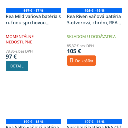
117 €
–17 %
126 €
–16 %
Rea Mild vaňová batéria s
Rea Riven vaňová batéria
ručnou sprchovou
3-otvorová, chróm, REA-
sadou, čierna-ružové
B0457
zlato, REA-B4813
MOMENTÁLNE
SKLADOM U DODÁVATEĽA
NEDOSTUPNÉ
85,37 € bez DPH
105 €
78,86 € bez DPH
97 €
Do košíka
DETAIL
190 €
–15 %
107 €
–16 %
Rea Salto vaňová batéria
Sprchová batéria REA Clif