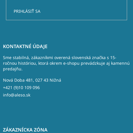
PRIHLÁSIŤ SA
Z
á
KONTAKTNÉ ÚDAJE
p
ä
Sme stabilná, zákazníkmi overená slovenská značka s 15-
t
ročnou históriou, ktorá okrem e-shopu prevádzkuje aj kamennú
predajňu.
i
e
Nová Doba 481, 027 43 Nižná
+421 (9)10 109 096
info@aleso.sk
ZÁKAZNÍCKA ZÓNA