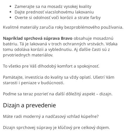
Zamerajte sa na mosadz vysokej kvality
Dajte prednosť viacslohovému lakovaniu
Overte si odolnosť voči korózii a strate farby
Kvalitné materiály zaručia roky bezproblémového používania.
Napríklad sprchová súprava Bravo
obsahuje mosadznú
batériu. Tá je lakovaná v troch ochranných vrstvách. Vďaka
tomu odoláva korózii a vyblednutiu. Aj ďalšie časti sú z
prvotriednych materiálov.
To všetko pre Váš dlhodobý komfort a spokojnosť.
Pamätajte, investícia do kvality sa vždy oplatí. Ušetrí Vám
starosti i peniaze v budúcnosti.
Poďme sa teraz pozrieť na ďalší dôležitý aspekt – dizajn.
Dizajn a prevedenie
Máte radi moderný a nadčasový vzhľad kúpeľne?
Dizajn sprchovej súpravy je kľúčový pre celkový dojem.